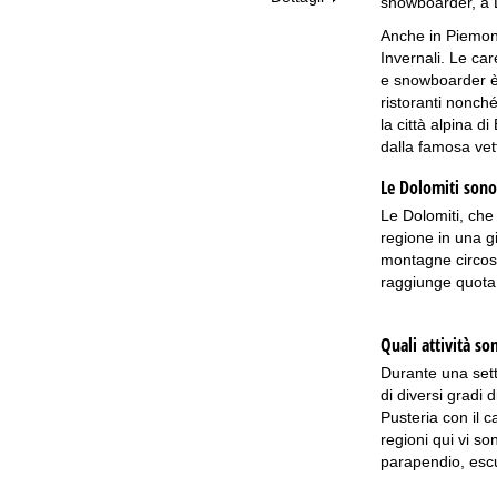
snowboarder, a L
Anche in Piemonte
Invernali. Le car
e snowboarder è l
ristoranti nonché
la città alpina d
dalla famosa vett
Le Dolomiti sono
Le Dolomiti, che
regione in una g
montagne circost
raggiunge quota
Quali attività so
Durante una sett
di diversi gradi 
Pusteria con il c
regioni qui vi so
parapendio, escur