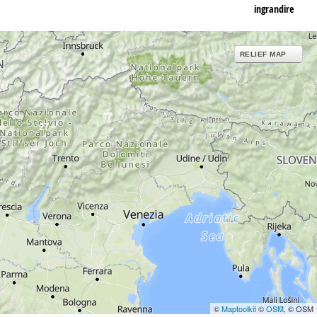
ingrandire
RELIEF MAP
47
27
©
Maptoolkit
©
OSM
, © OSM