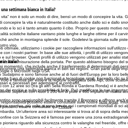
 una settimana bianca in Italia?
lla vita" non è solo un modo di dire, bensì un modo di concepire la vita. G
 concepire la vita è naturalmente costituito anche dallo sci e dallo sno
do e lo sci è tanto amato quanto il cibo. Proprio per questo motivo non d
calità sciistiche italiane vantano piste lunghe e larghe ottime per il carv
ché anche in montagna splende il sole. Godetevi la giornata sulle piste 
stro viso.
b ottimale, utilizziamo i cookie per raccogliere informazioni sull'utilizzo
n i nostri partner. In base alle sue attività, i profili di utilizzo vengono
 e sul browser. Questi profili di utilizzo vengono utilizzati per analisi stat
e in Italia?
onalizzata e misurazione della portata. Per questo abbiamo bisogno del
i momento), che include anche il trasferimento di determinati dati person
trascorrere una settimana bianca in ben sei regioni. Gran parte degli impi
Google o Microsoft negli USA.
 Sudalpino e sono famose anche al di fuori dell'Europa per la loro belle
cetta l'uso di cookie non funzionali e tecnologie simili. Facendo clic su
R
Tirolo è famosa per essere la regione soleggiata delle Alpi, dove sciator
ssari e necessari per adempiere al contratto.
 con 12 aree sci (tra gli altri Sella Ronda e Gardena Ronda) vi è anche l
'uso dei cookie e sulla possibilità di farlo. Può modificare le sue impostaz
miti Superski con i suoi 1 200 km di piste e 460 impianti di risalita acc
entino sono raggiungibili facilmente tramite il Brennero e offrono anch'
a responsabilità possono essere consultate sulle nostre
Note legali
. Info
ria sportiva, più volte si sono tenute qui i campionati mondiali di sci al
itti possono essere consultate qui
Privacy
.
bardia. Un'ulteriore area sci interessante si trova al di sopra della me
confine con la Svizzera ed è famosa per essere una zona extradoganale
pioniera riguardo alla sicurezza contro le valanghe nel freeride, offre u