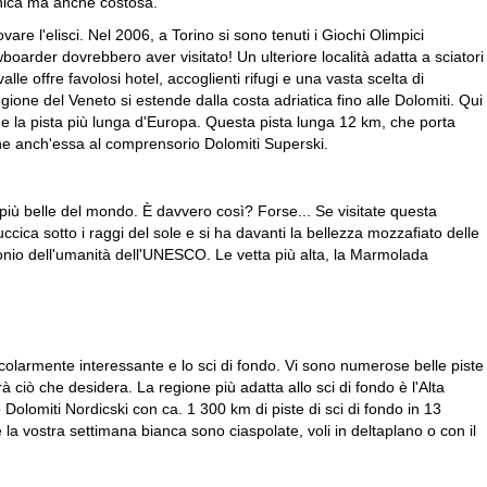
unica ma anche costosa.
are l'elisci. Nel 2006, a Torino si sono tenuti i Giochi Olimpici
boarder dovrebbero aver visitato! Un ulteriore località adatta a sciatori
le offre favolosi hotel, accoglienti rifugi e una vasta scelta di
gione del Veneto si estende dalla costa adriatica fino alle Dolomiti. Qui
nche la pista più lunga d'Europa. Questa pista lunga 12 km, che porta
tiene anch'essa al comprensorio Dolomiti Superski.
più belle del mondo. È davvero così? Forse... Se visitate questa
ica sotto i raggi del sole e si ha davanti la bellezza mozzafiato delle
onio dell'umanità dell'UNESCO. Le vetta più alta, la Marmolada
icolarmente interessante e lo sci di fondo. Vi sono numerose belle piste
erà ciò che desidera. La regione più adatta allo sci di fondo è l'Alta
 Dolomiti Nordicski con ca. 1 300 km di piste di sci di fondo in 13
te la vostra settimana bianca sono ciaspolate, voli in deltaplano o con il