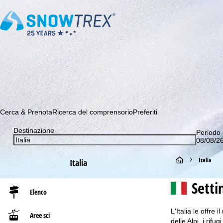
Abbonati alla nostra Newsletter e sii tra i primi a scoprire le 
Cerca & Prenota
Ricerca del comprensorio
Preferiti
Destinazione
Periodo 
08/08/26
H
Italia
Italia
o
Sett
Elenco
m
L'Italia le offre
Aree sci
e
delle Alpi, i rifu