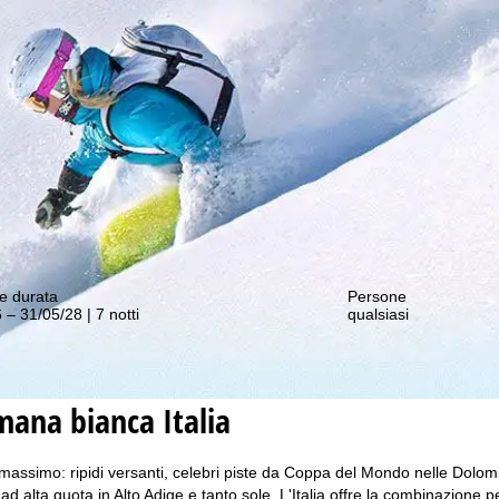
nostre offerte migliori!
e durata
Persone
 – 31/05/28 | 7 notti
qualsiasi
imana bianca
Italia
 il massimo: ripidi versanti, celebri piste da Coppa del Mondo nelle Dolom
gi ad alta quota in Alto Adige e tanto sole. L'Italia offre la combinazione p