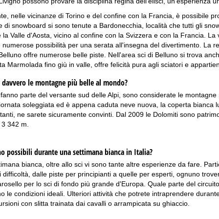
ivigno possono provare la disciplina regina dell'elisci, un'esperienza 
, nelle vicinanze di Torino e del confine con la Francia, è possibile prov
e di snowboard si sono tenute a Bardonecchia, località che tutti gli snow
a Valle d'Aosta, vicino al confine con la Svizzera e con la Francia. La val
 numerose possibilità per una serata all'insegna del divertimento. La re
i Belluno offre numerose belle piste. Nell'area sci di Belluno si trova a
a Marmolada fino giù in valle, offre felicità pura agli sciatori e appar
 davvero le montagne più belle al mondo?
 fanno parte del versante sud delle Alpi, sono considerate le montagne 
iornata soleggiata ed è appena caduta neve nuova, la coperta bianca lucc
anti, ne sarete sicuramente convinti. Dal 2009 le Dolomiti sono patrim
 3 342 m.
no possibili durante una settimana bianca in Italia?
imana bianca, oltre allo sci vi sono tante altre esperienze da fare. Part
di difficoltà, dalle piste per principianti a quelle per esperti, ognuno trov
arosello per lo sci di fondo più grande d'Europa. Quale parte del circuito
no le condizioni ideali. Ulteriori attività che potrete intraprendere duran
sioni con slitta trainata dai cavalli o arrampicata su ghiaccio.