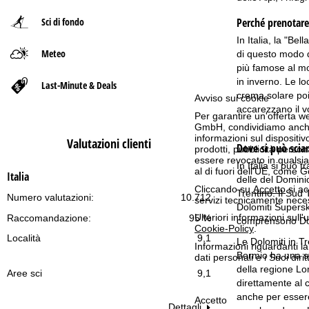
Sci di fondo
Perché prenotare
p
In Italia, la "Be
Meteo
a
di questo modo di
più famose al mon
g
in inverno. Le lo
Last-Minute & Deals
crema solare poi
Avviso sui cookie
accarezzano il vo
e
Per garantire un'offerta we
GmbH, condividiamo anche co
informazioni sul dispositivo
Valutazioni clienti
Dove si può sciar
prodotti, pubblicità pers
essere revocato in qualsias
In Italia si può 
al di fuori dell'UE, come 
Italia
delle del Dominio
Cliccando su
Accetto
si ac
Trentino. Il Sud 
Numero valutazioni:
10.712
servizi tecnicamente nece
Dolomiti Superski
Ulteriori informazioni sull
Raccomandazione:
95 %
comprensorio Dolo
Cookie-Policy
.
Località
9,1
Le Dolomiti in Tr
Informazioni riguardanti l
Bormio ha una sto
dati personali e i Suoi dir
della regione Lom
Aree sci
9,1
direttamente al 
anche per essere 
Accetto
Dettagli