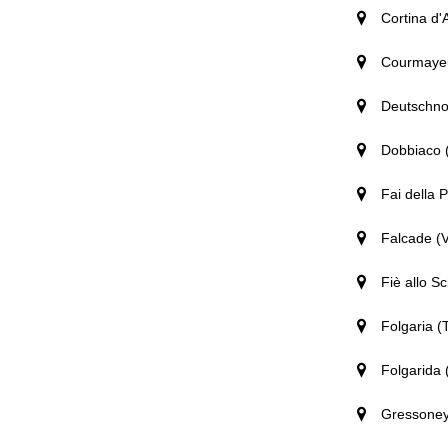
Cortina d
Courmayeu
Deutschnof
Dobbiaco (
Fai della 
Falcade (Va
Fiè allo Sci
Folgaria (
Folgarida (
Gressoney