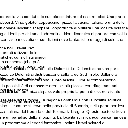
odersi la vita con tutte le sue sfaccettature ed essere felici. Una parte
wboard. Vino, gelato, cappuccino, pizza, la cucina italiana è una delle
ovete lasciarvi scappare l'opportunità di visitare una località sciistica
ing e ideali per chi ama l'adrenalina. Non dimentica di portare con voi la
con viste mozzafiato, condizioni neve fantastiche e raggi di sole che
 che noi, TravelTrex
 creati utilizzando le
istiche, consigli sui singoli
 suo consenso (che può
ali a terzi in paesi terzi
anti di risalita si trovano nelle Dolomiti. Le Dolomiti sono una parte
zza. Le Dolomiti si distribuiscono sulle aree Sud Tirolo, Belluno e
ifiuta
, utilizzeremo solo i
i e snowboarder troveranno la loro felicità! Oltre al comprensorio
a possibilità di conoscere aree sci più piccole con rifugi montani. Il
ioni nella nostra
essibili con un unico skipass vale proprio la pena di essere visitato!
esse aree sci favolose. La regione Lombardia con la località sciistica
rmazioni sull'utilizzo dei
pino. Il comune si trova nella provincia di Sondrio, nella parte nordest
cca Italiana del freeride e del Telemark, Livigno. Questo posto si trova
 e un paradiso dello shopping. La località sciistica economica famosa
n programma di eventi fantastico. Inoltre i bravi sciatori e