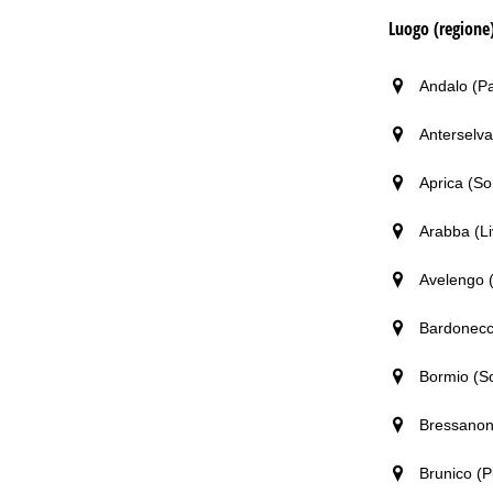
Luogo (regione
Andalo (Pa
Anterselva
Aprica (So
Arabba (Li
Avelengo (
Bardonecch
Bormio (S
Bressanone
Brunico (P