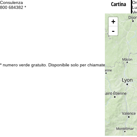
Consulenza
Or
Cartina
800 684382 *
Lu
Ve
Sa
+
-
Co
* numero verde gratuito. Disponibile solo per chiamate dall’Italia