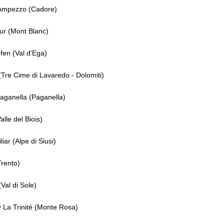
'Ampezzo (Cadore)
r (Mont Blanc)
en (Val d'Ega)
Tre Cime di Lavaredo - Dolomiti)
Paganella (Paganella)
lle del Biois)
liar (Alpe di Siusi)
Trento)
Val di Sole)
 La Trinité (Monte Rosa)