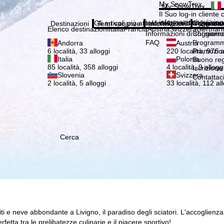
Si pr
My SnowTrex
My SnowTrex
Iscrizione
Il Suo log-in cliente 
informazioni sui viag
Gli articoli più attuali della nostra rivista 
Informazioni di soggiorn
Chi siamo
Destinazioni
Temi vacanze
Informazioni
Azienda
Elenco destinazioni
Italia
Francia
Austria
Svizzera
German
Informazioni di soggiorn
Chi siamo
FAQ
Programma
Andorra
Austria
Promozion
6 località, 33 alloggi
220 località, 976 a
Italia
Polonia
Buono re
85 località, 358 alloggi
4 località, 9 allogg
Iscrizione
Slovenia
Svizzera
Contattac
2 località, 5 alloggi
33 località, 112 al
Cerca
iti e neve abbondante a Livigno, il paradiso degli sciatori. L'accoglienza
erfetta tra le prelibatezze culinarie e il piacere sportivo!