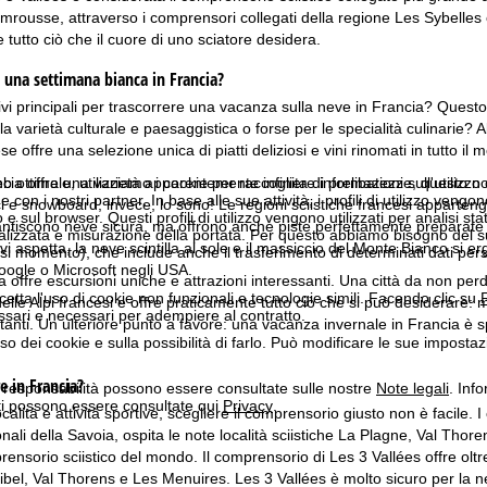
mrousse, attraverso i comprensori collegati della regione Les Sybelles o
 tutto ciò che il cuore di uno sciatore desidera.
 una settimana bianca in Francia?
ivi principali per trascorrere una vacanza sulla neve in Francia? Questo
 la varietà culturale e paesaggistica o forse per le specialità culinarie
se offre una selezione unica di piatti deliziosi e vini rinomati in tutto il 
ia offre una varietà apparentemente infinita di prelibatezze, questo non
b ottimale, utilizziamo i cookie per raccogliere informazioni sull'utilizzo
n i nostri partner. In base alle sue attività, i profili di utilizzo vengono
ci e snowboard, invece, lo sono! Le regioni sciistiche francesi apparteng
 e sul browser. Questi profili di utilizzo vengono utilizzati per analisi stat
antiscono neve sicura, ma offrono anche piste perfettamente preparate e o
onalizzata e misurazione della portata. Per questo abbiamo bisogno del
vi aspetta, la neve scintilla al sole e il massiccio del Monte Bianco si 
i momento), che include anche il trasferimento di determinati dati person
Google o Microsoft negli USA.
ia offre escursioni uniche e attrazioni interessanti. Una città da non per
cetta l'uso di cookie non funzionali e tecnologie simili. Facendo clic su
R
elle Alpi francesi e offre praticamente tutto ciò che si può desiderare: m
ssari e necessari per adempiere al contratto.
anti. Un ulteriore punto a favore: una vacanza invernale in Francia 
'uso dei cookie e sulla possibilità di farlo. Può modificare le sue impostaz
e in Francia?
a responsabilità possono essere consultate sulle nostre
Note legali
. Info
itti possono essere consultate qui
Privacy
.
calità e attività sportive, scegliere il comprensorio giusto non è facile.
onali della Savoia, ospita le note località sciistiche La Plagne, Val Tho
nsorio sciistico del mondo. Il comprensorio di Les 3 Vallées offre oltre 
bel, Val Thorens e Les Menuires. Les 3 Vallées è molto sicuro per la n