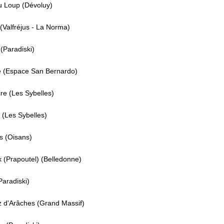
u Loup (Dévoluy)
Valfréjus - La Norma)
(Paradiski)
e (Espace San Bernardo)
re (Les Sybelles)
 (Les Sybelles)
s (Oisans)
 (Prapoutel) (Belledonne)
Paradiski)
z d'Arâches (Grand Massif)