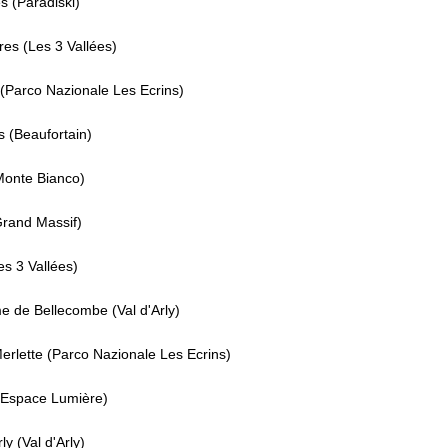
 (Paradiski)
es (Les 3 Vallées)
(Parco Nazionale Les Ecrins)
s (Beaufortain)
onte Bianco)
Grand Massif)
es 3 Vallées)
 de Bellecombe (Val d'Arly)
erlette (Parco Nazionale Les Ecrins)
(Espace Lumière)
ly (Val d'Arly)