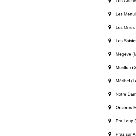
Les Coches
Les Menuir
Les Orres 
Les Saisie
Megève (M
Morillon (
Méribel (L
Notre Dame
Orcières M
Pra Loup 
Praz sur Ar