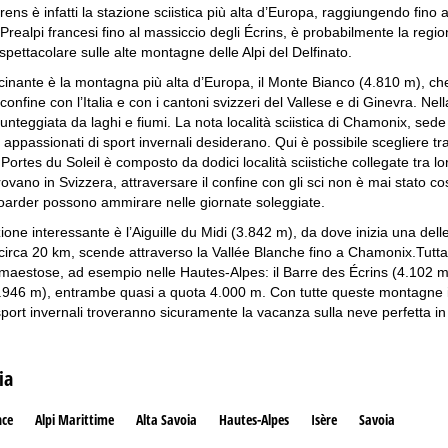
orens è infatti la stazione sciistica più alta d’Europa, raggiungendo fino 
Prealpi francesi fino al massiccio degli Écrins, è probabilmente la region
pettacolare sulle alte montagne delle Alpi del Delfinato.
cinante è la montagna più alta d’Europa, il Monte Bianco (4.810 m), che s
 confine con l’Italia e con i cantoni svizzeri del Vallese e di Ginevra. 
nteggiata da laghi e fiumi. La nota località sciistica di Chamonix, sede d
li appassionati di sport invernali desiderano. Qui è possibile scegliere
ortes du Soleil è composto da dodici località sciistiche collegate tra lor
rovano in Svizzera, attraversare il confine con gli sci non è mai stato c
oarder possono ammirare nelle giornate soleggiate.
ione interessante è l’Aiguille du Midi (3.842 m), da dove inizia una dell
circa 20 km, scende attraverso la Vallée Blanche fino a Chamonix.Tuttavi
o maestose, ad esempio nelle Hautes-Alpes: il Barre des Écrins (4.102 m)
946 m), entrambe quasi a quota 4.000 m. Con tutte queste montagne impon
sport invernali troveranno sicuramente la vacanza sulla neve perfetta in
ia
nce
Alpi Marittime
Alta Savoia
Hautes-Alpes
Isère
Savoia