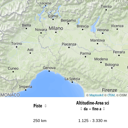
©
Maptoolkit
©
OSM
, © OSM
Altitudine-Area sci
Piste
–
da
fino a
250 km
1.125 - 3.330 m