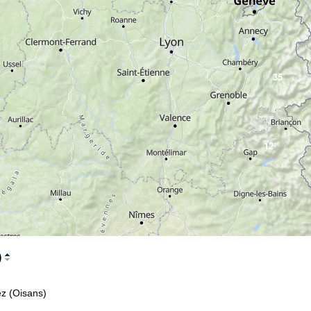
ario d'apertura
n-Gio:
09:00-17:00
n:
09:00-14:00
b-Dom:
chiuso
Consulenza
35
ntattaci
12
)
z (Oisans)