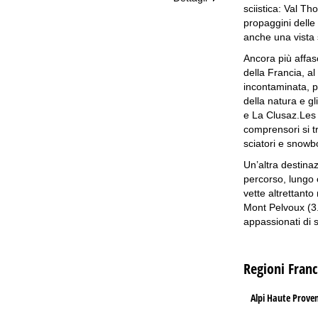
sciistica: Val Th
propaggini delle 
anche una vista s
Ancora più affas
della Francia, al
incontaminata, pu
della natura e g
e La Clusaz.Les P
comprensori si t
sciatori e snowb
Un’altra destinaz
percorso, lungo 
vette altrettant
Mont Pelvoux (3.
appassionati di 
Regioni Franc
Alpi Haute Prove