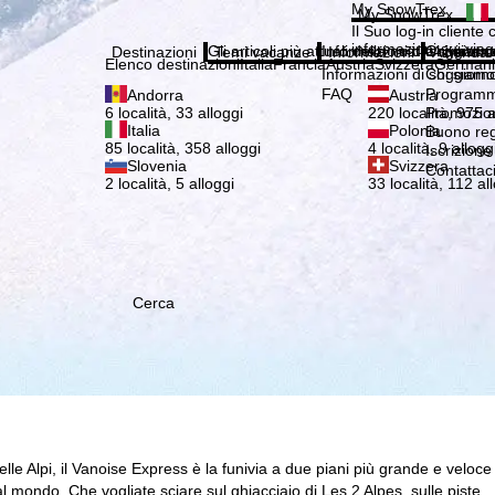
Si pr
My SnowTrex
My SnowTrex
Iscrizione
Il Suo log-in cliente 
informazioni sui viag
Gli articoli più attuali della nostra rivista 
Informazioni di soggiorn
Chi siamo
Destinazioni
Temi vacanze
Informazioni
Azienda
Elenco destinazioni
Italia
Francia
Austria
Svizzera
German
Informazioni di soggiorn
Chi siamo
FAQ
Programma
Andorra
Austria
Promozion
6 località, 33 alloggi
220 località, 975 a
Italia
Polonia
Buono re
85 località, 358 alloggi
4 località, 9 allogg
Iscrizione
Slovenia
Svizzera
Contattac
2 località, 5 alloggi
33 località, 112 al
Cerca
lle Alpi, il Vanoise Express è la funivia a due piani più grande e veloce
 mondo. Che vogliate sciare sul ghiacciaio di Les 2 Alpes, sulle piste