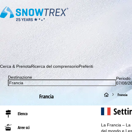
Abbonati alla nostra Newsletter e sii tra i primi a scoprire le 
Cerca & Prenota
Ricerca del comprensorio
Preferiti
Destinazione
Periodo 
07/08/26
H
Francia
Francia
o
Sett
Elenco
m
La Francia – La n
Aree sci
e
del mondo e Les 