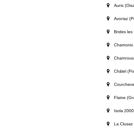
Auris (Ois
Avoriaz (P
Brides les
Chamonix 
Chamrouss
Châtel (Po
Courchevel
Flaine (Gr
Isola 2000
La Clusaz 