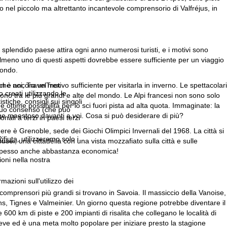
 nel piccolo ma altrettanto incantevole comprensorio di Valfréjus, in
 splendido paese attira ogni anno numerosi turisti, e i motivi sono
? Almeno uno di questi aspetti dovrebbe essere sufficiente per un viaggio
mondo.
 è ancora un motivo sufficiente per visitarla in inverno. Le spettacolari
 che noi, TravelTrex
 creati utilizzando le
ono tra le più grandi e alte del mondo. Le Alpi francesi non sono solo
istiche, consigli sui singoli
ttime possibilità per lo sci fuori pista ad alta quota. Immaginate: la
 suo consenso (che può
erge maestoso davanti a voi. Cosa si può desiderare di più?
ali a terzi in paesi terzi
dere è Grenoble, sede dei Giochi Olimpici Invernali del 1968. La città si
ifiuta
, utilizzeremo solo i
usei, una cittadella con una vista mozzafiato sulla città e sulle
è spesso anche abbastanza economica!
ioni nella nostra
rmazioni sull'utilizzo dei
 I comprensori più grandi si trovano in Savoia. Il massiccio della Vanoise,
rens, Tignes e Valmeinier. Un giorno questa regione potrebbe diventare il
600 km di piste e 200 impianti di risalita che collegano le località di
eve ed è una meta molto popolare per iniziare presto la stagione