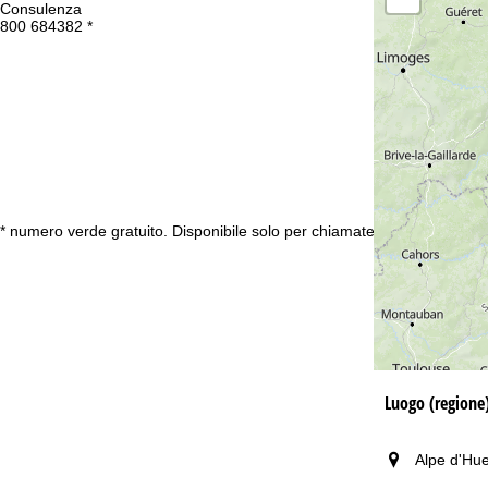
Consulenza
Or
800 684382 *
Lu
Ve
Sa
Co
* numero verde gratuito. Disponibile solo per chiamate dall’Italia
Luogo (regione
Alpe d'Hue