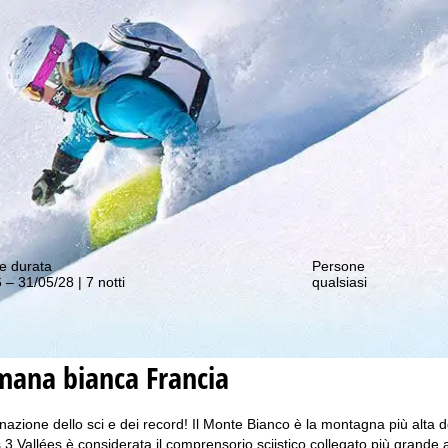
nostre offerte migliori!
e durata
Persone
 – 31/05/28 | 7 notti
qualsiasi
imana bianca
Francia
azione dello sci e dei record! Il Monte Bianco è la montagna più alta de
3 Vallées è considerata il comprensorio sciistico collegato più grande al