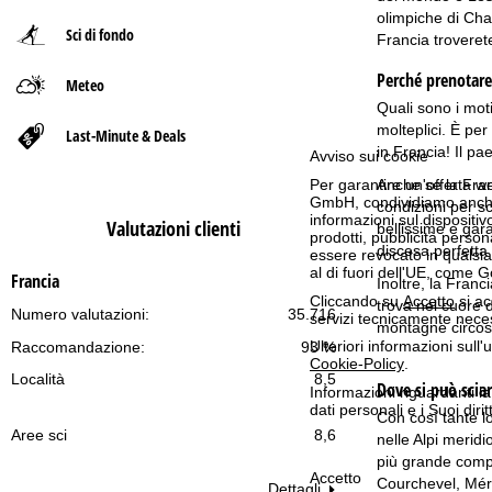
olimpiche di Cha
Sci di fondo
p
Francia troverete
Perché prenotare
Meteo
a
Quali sono i mot
g
molteplici. È per
Last-Minute & Deals
in Francia! Il pae
Avviso sui cookie
e
Anche se la Franc
Per garantire un'offerta we
GmbH, condividiamo anche co
condizioni per s
informazioni sul dispositivo
Valutazioni clienti
bellissime e gar
prodotti, pubblicità pers
discesa perfetta 
essere revocato in qualsias
al di fuori dell'UE, come 
Francia
Inoltre, la Franc
Cliccando su
Accetto
si ac
trova nel cuore d
Numero valutazioni:
35.716
servizi tecnicamente nece
montagne circost
Ulteriori informazioni sull
Raccomandazione:
93 %
Cookie-Policy
.
Località
8,5
Dove si può sciar
Informazioni riguardanti l
dati personali e i Suoi dir
Con così tante lo
Aree sci
8,6
nelle Alpi meridi
più grande compre
Accetto
Courchevel, Méri
Dettagli