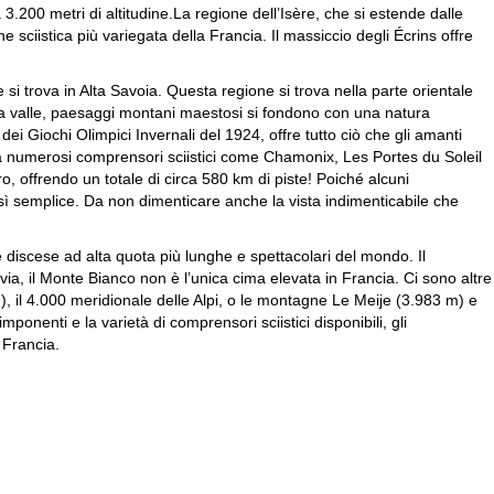
a 3.200 metri di altitudine.La regione dell’Isère, che si estende dalle
e sciistica più variegata della Francia. Il massiccio degli Écrins offre
i trova in Alta Savoia. Questa regione si trova nella parte orientale
Nella valle, paesaggi montani maestosi si fondono con una natura
ei Giochi Olimpici Invernali del 1924, offre tutto ciò che gli amanti
 tra numerosi comprensori sciistici come Chamonix, Les Portes du Soleil
o, offrendo un totale di circa 580 km di piste! Poiché alcuni
osì semplice. Da non dimenticare anche la vista indimenticabile che
e discese ad alta quota più lunghe e spettacolari del mondo. Il
a, il Monte Bianco non è l’unica cima elevata in Francia. Ci sono altre
, il 4.000 meridionale delle Alpi, o le montagne Le Meije (3.983 m) e
enti e la varietà di comprensori sciistici disponibili, gli
 Francia.