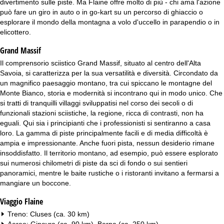
divertimento sulle piste. Ma Flaine offre molto di più - chi ama l'azione
può fare un giro in auto o in go-kart su un percorso di ghiaccio o
esplorare il mondo della montagna a volo d'uccello in parapendio o in
elicottero.
Grand Massif
Il comprensorio sciistico Grand Massif, situato al centro dell'Alta
Savoia, si caratterizza per la sua versatilità e diversità. Circondato da
un magnifico paesaggio montano, tra cui spiccano le montagne del
Monte Bianco, storia e modernità si incontrano qui in modo unico. Che
si tratti di tranquilli villaggi sviluppatisi nel corso dei secoli o di
funzionali stazioni sciistiche, la regione, ricca di contrasti, non ha
eguali. Qui sia i principianti che i professionisti si sentiranno a casa
loro. La gamma di piste principalmente facili e di media difficoltà è
ampia e impressionante. Anche fuori pista, nessun desiderio rimane
insoddisfatto. Il territorio montano, ad esempio, può essere esplorato
sui numerosi chilometri di piste da sci di fondo o sui sentieri
panoramici, mentre le baite rustiche o i ristoranti invitano a fermarsi a
mangiare un boccone.
Viaggio Flaine
Treno: Cluses (ca. 30 km)
Aereo: Ginevra (ca. 90 km), Berna (ca. 250 km)