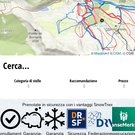
©
Maptoolkit
©
OSM
, © OSM
Cerca…
Categoria di stelle
Raccomandazione
Prezzo
Prenotate in sicurezza con i vantaggi SnowTrex
nnullamento
Garanzia-
Garanzia
Sicurezza
Federazione
Assicurazion