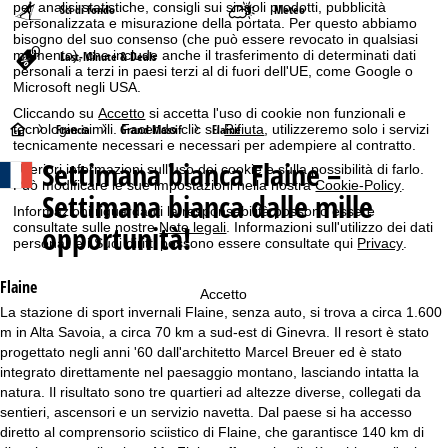
per analisi statistiche, consigli sui singoli prodotti, pubblicità
Sci di fondo
Meteo
personalizzata e misurazione della portata. Per questo abbiamo
bisogno del suo consenso (che può essere revocato in qualsiasi
momento), che include anche il trasferimento di determinati dati
Last-Minute & Deals
personali a terzi in paesi terzi al di fuori dell'UE, come Google o
Microsoft negli USA.
Cliccando su
Accetto
si accetta l'uso di cookie non funzionali e
H
tecnologie simili. Facendo clic su
Rifiuta
, utilizzeremo solo i servizi
Francia
Grand Massif
Flaine
tecnicamente necessari e necessari per adempiere al contratto.
Settimana bianca
Flaine –
o
Ulteriori informazioni sull'uso dei cookie e sulla possibilità di farlo.
Può modificare le sue impostazioni nella nostra
Cookie-Policy
.
Settimana bianca dalle mille
m
Informazioni riguardanti la responsabilità possono essere
opportunità!
consultate sulle nostre
Note legali
. Informazioni sull'utilizzo dei dati
personali e i Suoi diritti possono essere consultate qui
Privacy
.
e
Flaine
p
Accetto
La stazione di sport invernali Flaine, senza auto, si trova a circa 1.600
m in Alta Savoia, a circa 70 km a sud-est di Ginevra. Il resort è stato
a
progettato negli anni '60 dall'architetto Marcel Breuer ed è stato
integrato direttamente nel paesaggio montano, lasciando intatta la
g
natura. Il risultato sono tre quartieri ad altezze diverse, collegati da
sentieri, ascensori e un servizio navetta. Dal paese si ha accesso
e
diretto al comprensorio sciistico di Flaine, che garantisce 140 km di