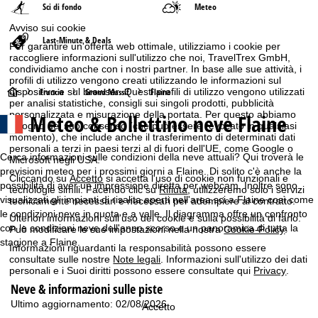
Sci di fondo
Meteo
Avviso sui cookie
Last-Minute & Deals
Per garantire un'offerta web ottimale, utilizziamo i cookie per
raccogliere informazioni sull'utilizzo che noi, TravelTrex GmbH,
condividiamo anche con i nostri partner. In base alle sue attività, i
profili di utilizzo vengono creati utilizzando le informazioni sul
H
dispositivo e sul browser. Questi profili di utilizzo vengono utilizzati
Francia
Grand Massif
Flaine
per analisi statistiche, consigli sui singoli prodotti, pubblicità
personalizzata e misurazione della portata. Per questo abbiamo
Meteo & Bollettino neve Flaine
o
bisogno del suo consenso (che può essere revocato in qualsiasi
momento), che include anche il trasferimento di determinati dati
personali a terzi in paesi terzi al di fuori dell'UE, come Google o
m
Cerca informazioni sulle condizioni della neve attuali? Qui troverà le
Microsoft negli USA.
previsioni meteo per i prossimi giorni a Flaine. Di solito c'è anche la
Cliccando su
e
Accetto
si accetta l'uso di cookie non funzionali e
possibilità di aver un impressione diretta per webcam. Inoltre sono
tecnologie simili. Facendo clic su
Rifiuta
, utilizzeremo solo i servizi
visualizzati gli impianti di risalita aperti nell'area sci a Flaine così come
tecnicamente necessari e necessari per adempiere al contratto.
p
le condizioni neve in quota e a valle. Il diagramma offre un confronto
Ulteriori informazioni sull'uso dei cookie e sulla possibilità di farlo.
con le condizioni neve dell'anno scorso e un panoramica di tutta la
Può modificare le sue impostazioni nella nostra
Cookie-Policy
.
a
stagione a Flaine.
Informazioni riguardanti la responsabilità possono essere
consultate sulle nostre
Note legali
. Informazioni sull'utilizzo dei dati
g
personali e i Suoi diritti possono essere consultate qui
Privacy
.
Neve & informazioni sulle piste
e
Ultimo aggiornamento: 02/08/2026
Accetto