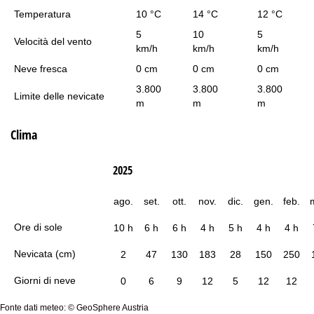
Temperatura
10 °C
14 °C
12 °C
5
10
5
Velocità del vento
km/h
km/h
km/h
Neve fresca
0 cm
0 cm
0 cm
3.800
3.800
3.800
Limite delle nevicate
m
m
m
Clima
2025
ago.
set.
ott.
nov.
dic.
gen.
feb.
Ore di sole
10 h
6 h
6 h
4 h
5 h
4 h
4 h
Nevicata (cm)
2
47
130
183
28
150
250
Giorni di neve
0
6
9
12
5
12
12
Fonte dati meteo: © GeoSphere Austria