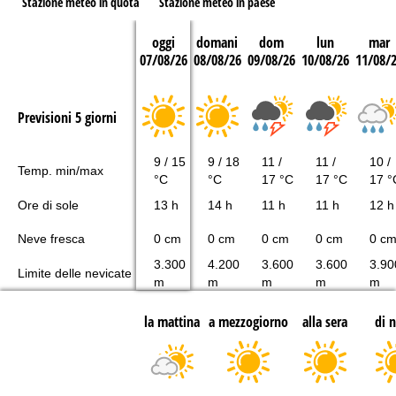
Stazione meteo in quota
Stazione meteo in paese
oggi
domani
dom
lun
mar
07/08/26
08/08/26
09/08/26
10/08/26
11/08/
Previsioni 5 giorni
9 / 15
9 / 18
11 /
11 /
10 /
Temp. min/max
°C
°C
17 °C
17 °C
17 °
Ore di sole
13 h
14 h
11 h
11 h
12 h
Neve fresca
0 cm
0 cm
0 cm
0 cm
0 c
3.300
4.200
3.600
3.600
3.90
Limite delle nevicate
m
m
m
m
m
la mattina
a mezzogiorno
alla sera
di 