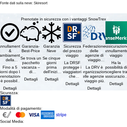
Fonte dati sulla neve: Skiresort
Prenotate in sicurezza con i vantaggi SnowTrex
nnullamento
Garanzia-
Garanzia
Sicurezza
Federazione
Assicurazion
&
Best-Price
Neve
del prezzo
delle
annullament
cambiamento
viaggio
agenzie di
viaggio
Se trova un
Se cinque
della
viaggio
pacchetto
giorni
La DRSF
Ha la
prenotazione
tedesche
Fino a 5
vacanza –
prima
protegge i
La DRV è
possibilità d
gratuiti
iorni dopo la
di
dell'inizio
viaggiatori
l'organizzazione
scegliere tr
prenotazione
disponibilità
del suo
che
delle agenzie di
l'assicurazio
Dettagli
Dettagli
è possibile
e servizi
soggiorno
prenotano
viaggio più
annullament
Dettagli
Dettagli
annullare
inclusi
(giorno di
un
grande in
viaggio
Dettagli
Dettagli
ratuitamente
uguali –
arrivo),
pacchetto
Germania.
(compresa 
Sicurezza
:
il …
presso …
per …
vacanze o
Criteri …
servizi di …
Modalità di pagamento
:
Social Media
: