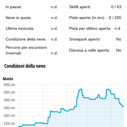
in paese:
n.d.
Skilift aperti:
0 / 63
Neve in quota:
n.d.
Piste aperte (in km):
0 / 265
Ultima nevicata:
n.d.
Pista per slittino aperta:
n.d.
Condizione della neve:
n.d.
Snowpark aperto:
No
Percorsi per escursioni
Discesa a valle aperta:
No
invernali:
n.d.
Condizioni della neve
Monte
400 cm
350 cm
300 cm
250 cm
200 cm
150 cm