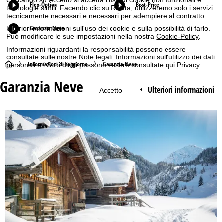
Cliccando su
Accetto
si accetta l'uso di cookie non funzionali e
Flex-Option
Best-Price
tecnologie simili. Facendo clic su
Rifiuta
, utilizzeremo solo i servizi
tecnicamente necessari e necessari per adempiere al contratto.
Garanzia Neve
Ulteriori informazioni sull'uso dei cookie e sulla possibilità di farlo.
Può modificare le sue impostazioni nella nostra
Cookie-Policy
.
Informazioni riguardanti la responsabilità possono essere
consultate sulle nostre
Note legali
. Informazioni sull'utilizzo dei dati
H
Informazioni di soggiorno
Garanzia Neve
personali e i Suoi diritti possono essere consultate qui
Privacy
.
Garanzia Neve
o
Ulteriori informazioni
Accetto
m
e
p
a
g
e