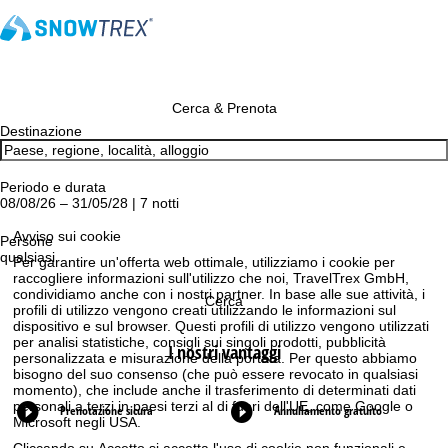
Cerca & Prenota
Destinazione
Periodo e durata
08/08/26 – 31/05/28 | 7 notti
Avviso sui cookie
Persone
qualsiasi
Per garantire un'offerta web ottimale, utilizziamo i cookie per
raccogliere informazioni sull'utilizzo che noi, TravelTrex GmbH,
condividiamo anche con i nostri partner. In base alle sue attività, i
Cerca
profili di utilizzo vengono creati utilizzando le informazioni sul
dispositivo e sul browser. Questi profili di utilizzo vengono utilizzati
per analisi statistiche, consigli sui singoli prodotti, pubblicità
I nostri vantaggi
personalizzata e misurazione della portata. Per questo abbiamo
bisogno del suo consenso (che può essere revocato in qualsiasi
momento), che include anche il trasferimento di determinati dati
personali a terzi in paesi terzi al di fuori dell'UE, come Google o
Prenotazione sicura
Annullamento gratuito
Microsoft negli USA.