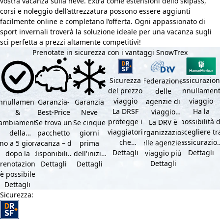
vostra vacanza sulla neve. Extra come estensioni dello skipass,
corsi e noleggio dell’attrezzatura possono essere aggiunti
facilmente online e completano l’offerta. Ogni appassionato di
sport invernali troverà la soluzione ideale per una vacanza sugli
sci perfetta a prezzi altamente competitivi!
Prenotate in sicurezza con i vantaggi SnowTrex
Sicurezza
Assicurazio
Federazione
del prezzo
annullamen
delle
viaggio
viaggio
agenzie di
nnullamento
Garanzia-
Garanzia
La DRSF
Ha la
viaggio
&
Best-Price
Neve
protegge i
possibilità d
tedesche
La DRV è
ambiamento
Se trova un
Se cinque
viaggiatori
scegliere tr
l'organizzazione
della
pacchetto
giorni
che
l'assicurazio
delle agenzie di
ino a 5 giorni
renotazione
vacanza – di
prima
prenotano
Dettagli
annullamen
Dettagli
viaggio più
gratuiti
dopo la
disponibilità
dell'inizio
un
viaggio
grande in
Dettagli
renotazione
e servizi
Dettagli
Dettagli
del suo
pacchetto
(compresa 
Germania.
è possibile
inclusi
soggiorno
vacanze o
Criteri …
annullare
Dettagli
uguali –
(giorno di
servizi di …
ratuitamente
Sicurezza
:
presso …
arrivo),
il …
per …