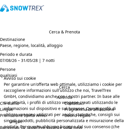
Cerca & Prenota
Destinazione
Periodo e durata
07/08/26 – 31/05/28 | 7 notti
Persone
qualsiasi
Avviso sui cookie
Per garantire un'offerta web ottimale, utilizziamo i cookie per
Cerca
raccogliere informazioni sull'utilizzo che noi, TravelTrex
GmbH, condividiamo anche con i nostri partner. In base alle
Azienda
sue attività, i profili di utilizzo vengono creati utilizzando le
Chi siamo
Contattaci
informazioni sul dispositivo e sul browser. Questi profili di
Lingue
Programma di affiliazione
utilizzo vengono utilizzati per analisi statistiche, consigli sui
Promozione Invita Amici
Buono regalo
singoli prodotti, pubblicità personalizzata e misurazione della
Lingue
portata. Per questo abbiamo bisogno del suo consenso (che
Benvenuti su SnowTrex Vacanze sulla neve