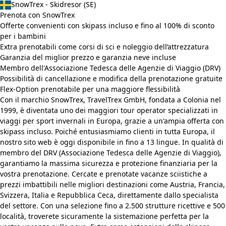
SnowTrex - Skidresor (SE)
Prenota con SnowTrex
Offerte convenienti con skipass incluso e fino al 100% di sconto
per i bambini
Extra prenotabili come corsi di sci e noleggio dell’attrezzatura
Garanzia del miglior prezzo e garanzia neve incluse
Membro dell'Associazione Tedesca delle Agenzie di Viaggio (DRV)
Possibilità di cancellazione e modifica della prenotazione gratuite
Flex-Option prenotabile per una maggiore flessibilità
Con il marchio SnowTrex, TravelTrex GmbH, fondata a Colonia nel
1999, è diventata uno dei maggiori tour operator specializzati in
viaggi per sport invernali in Europa, grazie a un'ampia offerta con
skipass incluso. Poiché entusiasmiamo clienti in tutta Europa, il
nostro sito web è oggi disponibile in fino a 13 lingue. In qualità di
membro del DRV (Associazione Tedesca delle Agenzie di Viaggio),
garantiamo la massima sicurezza e protezione finanziaria per la
vostra prenotazione. Cercate e prenotate vacanze sciistiche a
prezzi imbattibili nelle migliori destinazioni come Austria, Francia,
Svizzera, Italia e Repubblica Ceca, direttamente dallo specialista
del settore. Con una selezione fino a 2.500 strutture ricettive e 500
località, troverete sicuramente la sistemazione perfetta per la