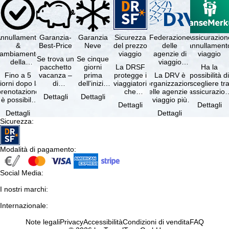
nnullamento
Garanzia-
Garanzia
Sicurezza
Federazione
Assicurazion
&
Best-Price
Neve
del prezzo
delle
annullament
cambiamento
viaggio
agenzie di
viaggio
Se trova un
Se cinque
della
viaggio
pacchetto
giorni
La DRSF
Ha la
prenotazione
tedesche
Fino a 5
vacanza –
prima
protegge i
La DRV è
possibilità d
gratuiti
iorni dopo la
di
dell'inizio
viaggiatori
l'organizzazione
scegliere tr
prenotazione
disponibilità
del suo
che
delle agenzie di
l'assicurazio
Dettagli
Dettagli
è possibile
e servizi
soggiorno
prenotano
viaggio più
annullament
Dettagli
Dettagli
annullare
inclusi
(giorno di
un
grande in
viaggio
Dettagli
Dettagli
ratuitamente
uguali –
arrivo),
pacchetto
Germania.
(compresa 
Sicurezza
:
il …
presso …
per …
vacanze o
Criteri …
servizi di …
Modalità di pagamento
:
Social Media
:
I nostri marchi
:
Internazionale
:
Note legali
Privacy
Accessibilità
Condizioni di vendita
FAQ