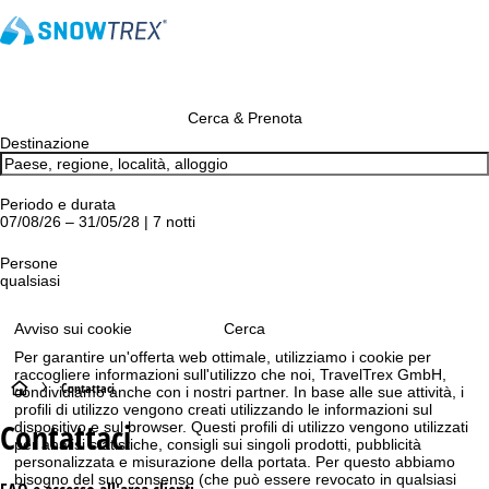
Cerca & Prenota
Destinazione
Periodo e durata
07/08/26 – 31/05/28 | 7 notti
Persone
qualsiasi
Avviso sui cookie
Cerca
Per garantire un'offerta web ottimale, utilizziamo i cookie per
raccogliere informazioni sull'utilizzo che noi, TravelTrex GmbH,
H
Contattaci
condividiamo anche con i nostri partner. In base alle sue attività, i
profili di utilizzo vengono creati utilizzando le informazioni sul
Contattaci
dispositivo e sul browser. Questi profili di utilizzo vengono utilizzati
o
per analisi statistiche, consigli sui singoli prodotti, pubblicità
personalizzata e misurazione della portata. Per questo abbiamo
m
bisogno del suo consenso (che può essere revocato in qualsiasi