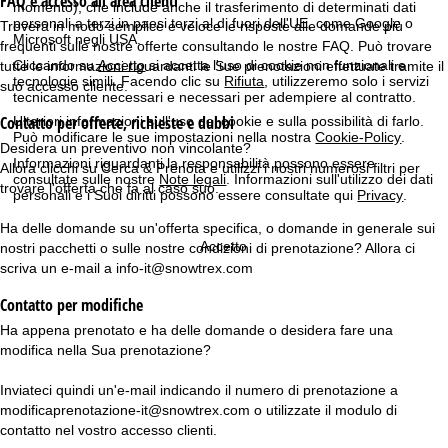
FAQ e accesso all'area clienti
momento), che include anche il trasferimento di determinati dati
personali a terzi in paesi terzi al di fuori dell'UE, come Google o
Troverà in modo semplice e veloce le risposte alle domande più
e
Microsoft negli USA.
frequenti sulle nostre offerte consultando le nostre
FAQ
. Può trovare
Cliccando su
Accetto
si accetta l'uso di cookie non funzionali e
tutte le informazioni riguardanti le Sue prenotazioni effettuate tramite il
p
tecnologie simili. Facendo clic su
Rifiuta
, utilizzeremo solo i servizi
suo
accesso cliente
.
tecnicamente necessari e necessari per adempiere al contratto.
a
Contatto per offerte, richieste e dubbi
Ulteriori informazioni sull'uso dei cookie e sulla possibilità di farlo.
Può modificare le sue impostazioni nella nostra
Cookie-Policy
.
Desidera un preventivo non vincolante?
g
Informazioni riguardanti la responsabilità possono essere
Allora clicchi su
Cerca & Prenota
e utilizzi i nostri numerosi filtri per
consultate sulle nostre
Note legali
. Informazioni sull'utilizzo dei dati
trovare l'offerta che fa al caso suo.
e
personali e i Suoi diritti possono essere consultate qui
Privacy
.
Ha delle domande su un'offerta specifica, o domande in generale sui
Accetto
nostri pacchetti o sulle nostre condizioni di prenotazione? Allora ci
scriva un e-mail a
info-it@snowtrex.com
Contatto per modifiche
Ha appena prenotato e ha delle domande o desidera fare una
modifica nella Sua prenotazione?
Inviateci quindi un'e-mail indicando il numero di prenotazione a
modificaprenotazione-it@snowtrex.com
o utilizzate il modulo di
contatto nel vostro
accesso clienti
.