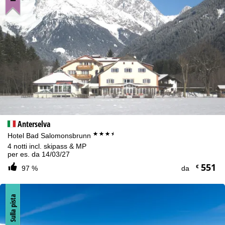
Anterselva
***+
Hotel Bad Salomonsbrunn
4 notti incl. skipass & MP
per es. da 14/03/27
551
€
97 %
da
Sulla pista