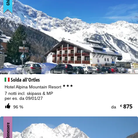
tecnicamente necessari e necessari per adempiere al contratto.
Ulteriori informazioni sull'uso dei cookie e sulla possibilità di farlo.
Può modificare le sue impostazioni nella nostra
Cookie-Policy
.
Informazioni riguardanti la responsabilità possono essere
consultate sulle nostre
Note legali
. Informazioni sull'utilizzo dei dati
personali e i Suoi diritti possono essere consultate qui
Privacy
.
Accetto
Solda all'Ortles
***
Hotel Alpina Mountain Resort
7 notti incl. skipass & MP
per es. da 09/01/27
875
€
96 %
da
Benessere