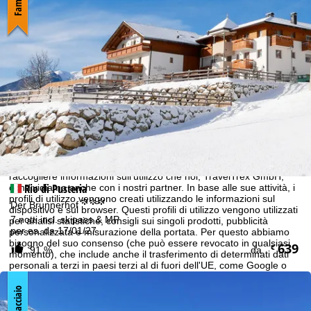
Avviso sui cookie
Per garantire un'offerta web ottimale, utilizziamo i cookie per
raccogliere informazioni sull'utilizzo che noi, TravelTrex GmbH,
Rio di Pusteria
condividiamo anche con i nostri partner. In base alle sue attività, i
profili di utilizzo vengono creati utilizzando le informazioni sul
°°°
Der Brunnerhof
dispositivo e sul browser. Questi profili di utilizzo vengono utilizzati
7 notti incl. skipass & MP
per analisi statistiche, consigli sui singoli prodotti, pubblicità
per es. da 17/01/27
personalizzata e misurazione della portata. Per questo abbiamo
bisogno del suo consenso (che può essere revocato in qualsiasi
639
€
91 %
da
momento), che include anche il trasferimento di determinati dati
personali a terzi in paesi terzi al di fuori dell'UE, come Google o
Microsoft negli USA.
Ghiacciaio
Cliccando su
Accetto
si accetta l'uso di cookie non funzionali e
tecnologie simili. Facendo clic su
Rifiuta
, utilizzeremo solo i servizi