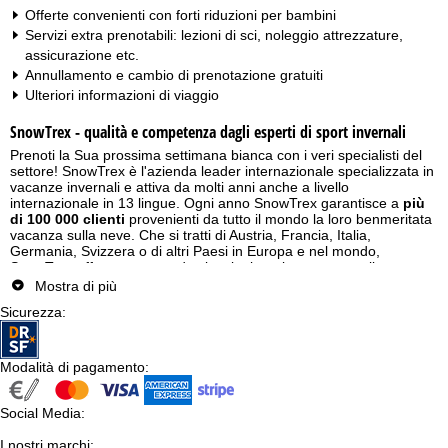
Offerte convenienti con forti riduzioni per bambini
Servizi extra prenotabili: lezioni di sci, noleggio attrezzature,
assicurazione etc.
Annullamento e cambio di prenotazione gratuiti
Ulteriori informazioni di viaggio
SnowTrex - qualità e competenza dagli esperti di sport invernali
Prenoti la Sua prossima settimana bianca con i veri specialisti del
settore! SnowTrex è l'azienda leader internazionale specializzata in
vacanze invernali e attiva da molti anni anche a livello
internazionale in 13 lingue. Ogni anno SnowTrex garantisce a
più
di 100 000 clienti
provenienti da tutto il mondo la loro benmeritata
vacanza sulla neve. Che si tratti di Austria, Francia, Italia,
Germania, Svizzera o di altri Paesi in Europa e nel mondo,
SnowTrex offre numerose destinazioni per le vacanze sulla neve,
affinché ognuno possa prenotare la settimana bianca più adatta
Mostra di più
alle proprie esigenze!
Sicurezza
:
Vacanze sulla neve - ampia selezione di offerte per una settimana
bianca indimenticabile!
Modalità di pagamento
:
Per la Sua vacanza sulla neve perfetta, SnowTrex Le offre una
scelta tra 500 località sciistiche e 2.500 strutture ricettive situate in
Social Media
tutti i comprensori delle Alpi e in altre rinomate mete invernali. La
:
maggior parte delle offerte comprende
settimane bianche con
I nostri marchi
skipass incluso
:
, il tutto con un ottimo rapporto qualità-prezzo! Le