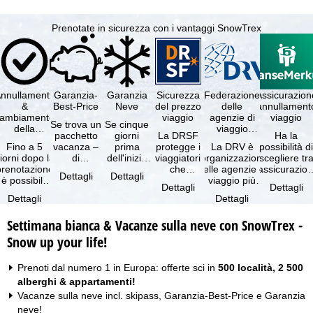
Prenotate in sicurezza con i vantaggi SnowTrex
nnullamento
Garanzia-
Garanzia
Sicurezza
Federazione
Assicurazion
&
Best-Price
Neve
del prezzo
delle
annullament
cambiamento
viaggio
agenzie di
viaggio
Se trova un
Se cinque
della
viaggio
pacchetto
giorni
La DRSF
Ha la
prenotazione
tedesche
Fino a 5
vacanza –
prima
protegge i
La DRV è
possibilità d
gratuiti
iorni dopo la
di
dell'inizio
viaggiatori
l'organizzazione
scegliere tr
prenotazione
disponibilità
del suo
che
delle agenzie di
l'assicurazio
Dettagli
Dettagli
è possibile
e servizi
soggiorno
prenotano
viaggio più
annullament
Dettagli
Dettagli
annullare
inclusi
(giorno di
un
grande in
viaggio
Dettagli
Dettagli
ratuitamente
uguali –
arrivo),
pacchetto
Germania.
(compresa 
il …
presso …
per …
vacanze o
Criteri …
Settimana bianca & Vacanze sulla neve con SnowTrex -
servizi di …
Snow up your life!
Prenoti dal numero 1 in Europa: offerte sci in
500 località, 2 500
alberghi & appartamenti!
Vacanze sulla neve incl. skipass, Garanzia-Best-Price e Garanzia
neve!