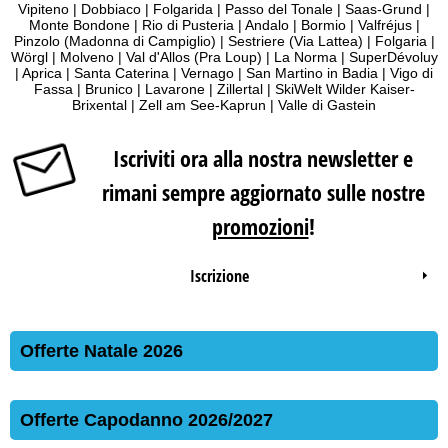
Vipiteno
|
Dobbiaco
|
Folgarida
|
Passo del Tonale
|
Saas-Grund
|
Monte Bondone
|
Rio di Pusteria
|
Andalo
|
Bormio
|
Valfréjus
|
Pinzolo (Madonna di Campiglio)
|
Sestriere (Via Lattea)
|
Folgaria
|
Wörgl
|
Molveno
|
Val d'Allos (Pra Loup)
|
La Norma
|
SuperDévoluy
|
Aprica
|
Santa Caterina
|
Vernago
|
San Martino in Badia
|
Vigo di
Fassa
|
Brunico
|
Lavarone
|
Zillertal
|
SkiWelt Wilder Kaiser-
Brixental
|
Zell am See-Kaprun
|
Valle di Gastein
Iscriviti ora alla nostra newsletter e
rimani sempre aggiornato sulle nostre
promozioni
!
Iscrizione
Offerte Natale 2026
Offerte Capodanno 2026/2027