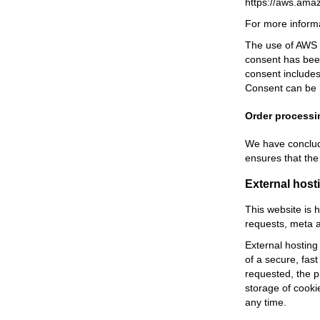
https://aws.ama
For more informa
The use of AWS is
consent has been
consent includes
Consent can be 
Order processi
We have conclude
ensures that the
External host
This website is 
requests, meta a
External hosting 
of a secure, fast
requested, the p
storage of cooki
any time.