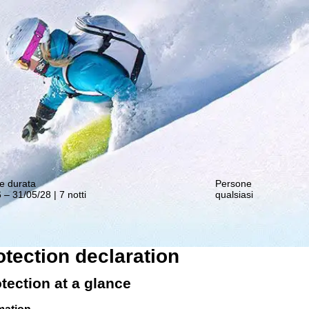
nostre offerte migliori!
e durata
Persone
 – 31/05/28 | 7 notti
qualsiasi
otection declaration
otection at a glance