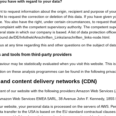
 you have with regard to your data?
ht to request information about the origin, recipient and purpose of you
ht to request the correction or deletion of this data. If you have given
ure. You also have the right, under certain circumstances, to request tha
 complaint with the competent supervisory authority. The competent super
deral state in which our company is based. A list of data protection office
.bund.de/DE/Infothek/Anschriften_Links/anschriften_links-node.html.
us at any time regarding this and other questions on the subject of data
 and tools from third-party providers
aviour may be statistically evaluated when you visit this website. This 
tion on these analysis programmes can be found in the following privacy
 and content delivery networks (CDN)
tent of our website with the following providers:Amazon Web Services 
 Amazon Web Services EMEA SARL, 38 Avenue John F. Kennedy, 1855 L
ur website, your personal data is processed on the servers of AWS. Pe
a transfer to the USA is based on the EU standard contractual clauses.