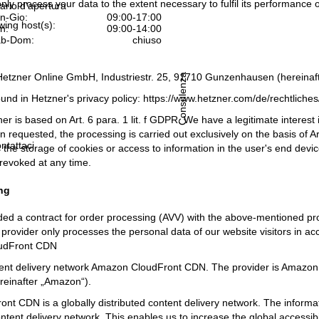
only process your data to the extent necessary to fulfil its performance o
ario d'apertura
n-Gio:
09:00-17:00
wing host(s):
n:
09:00-14:00
b-Dom:
chiuso
Hetzner Online GmbH, Industriestr. 25, 91710 Gunzenhausen (hereinafte
Consulenza
ound in Hetzner's privacy policy:
https://www.hetzner.com/de/rechtliche
r is based on Art. 6 para. 1 lit. f GDPR. We have a legitimate interest 
 requested, the processing is carried out exclusively on the basis of Ar
ntattaci
 the storage of cookies or access to information in the user's end devic
revoked at any time.
ng
d a contract for order processing (AVV) with the above-mentioned provi
 provider only processes the personal data of our website visitors in a
udFront CDN
ent delivery network Amazon CloudFront CDN. The provider is Amazo
einafter „Amazon“).
t CDN is a globally distributed content delivery network. The informat
ontent delivery network. This enables us to increase the global accessib