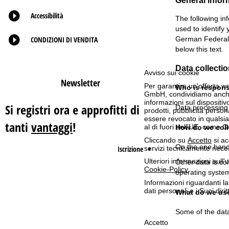
General infor
Accessibilità
p
The following in
used to identify
CONDIZIONI DI VENDITA
German Federal D
a
below this text.
g
Data collectio
Avviso sui cookie
Newsletter
e
Per garantire un'offerta we
Who is responsi
GmbH, condividiamo anche co
informazioni sul dispositivo
Si registri ora e approfitti di
Data processing o
prodotti, pubblicità pers
essere revocato in qualsias
tanti
vantaggi
!
al di fuori dell'UE, come 
How do we coll
Cliccando su
Accetto
si ac
On the one hand,
Iscrizione
servizi tecnicamente nece
Ulteriori informazioni sull
Other data is col
Cookie-Policy
.
operating system
Informazioni riguardanti l
dati personali e i Suoi dir
What do we use
Some of the data
Accetto