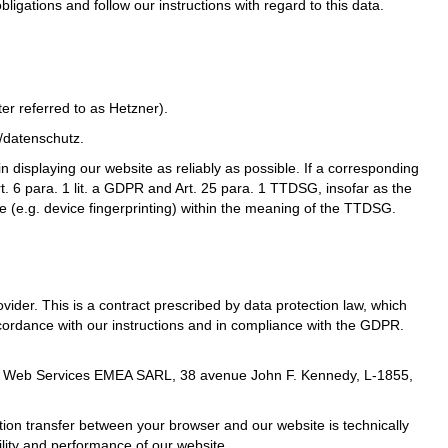
bligations and follow our instructions with regard to this data.
r referred to as Hetzner).
s/datenschutz
.
in displaying our website as reliably as possible. If a corresponding
t. 6 para. 1 lit. a GDPR and Art. 25 para. 1 TTDSG, insofar as the
e (e.g. device fingerprinting) within the meaning of the TTDSG.
der. This is a contract prescribed by data protection law, which
ccordance with our instructions and in compliance with the GDPR.
n Web Services EMEA SARL, 38 avenue John F. Kennedy, L-1855,
ion transfer between your browser and our website is technically
ility and performance of our website.