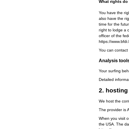
What rights do
You have the rig
also have the rig
time for the fut
right to lodge a
officer of the fe
https://www.bfdi
You can contact 
Analysis tools
Your surfing beh
Detailed informa
2. hosting
We host the con
The provider is
When you visit o
the USA. The dat