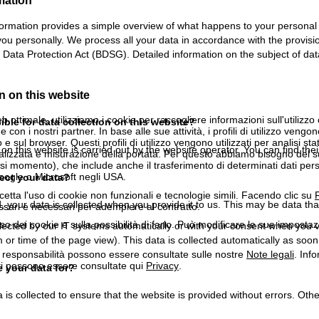
mation
formation provides a simple overview of what happens to your personal d
 you personally. We process all your data in accordance with the provi
ata Protection Act (BDSG). Detailed information on the subject of data 
n on this website
b ottimale, utilizziamo i cookie per raccogliere informazioni sull'utilizzo
ble for data collection on this website?
n i nostri partner. In base alle sue attività, i profili di utilizzo vengono
 e sul browser. Questi profili di utilizzo vengono utilizzati per analisi stat
n this website is carried out by the website operator. You can find thei
onalizzata e misurazione della portata. Per questo abbiamo bisogno del
i momento), che include anche il trasferimento di determinati dati person
Google o Microsoft negli USA.
ect your data?
cetta l'uso di cookie non funzionali e tecnologie simili. Facendo clic su
R
 your data is collected when you provide it to us. This may be data tha
ssari e necessari per adempiere al contratto.
'uso dei cookie e sulla possibilità di farlo. Può modificare le sue impostaz
lected by our IT systems automatically or with your consent when you visi
 or time of the page view). This data is collected automatically as soon
a responsabilità possono essere consultate sulle nostre
Note legali
. Info
itti possono essere consultate qui
Privacy
.
 your data for?
 is collected to ensure that the website is provided without errors. Ot