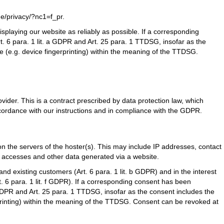
e/privacy/?nc1=f_pr
.
isplaying our website as reliably as possible. If a corresponding
t. 6 para. 1 lit. a GDPR and Art. 25 para. 1 TTDSG, insofar as the
e (e.g. device fingerprinting) within the meaning of the TTDSG.
der. This is a contract prescribed by data protection law, which
ccordance with our instructions and in compliance with the GDPR.
 on the servers of the hoster(s). This may include IP addresses, contact
 accesses and other data generated via a website.
l and existing customers (Art. 6 para. 1 lit. b GDPR) and in the interest
rt. 6 para. 1 lit. f GDPR). If a corresponding consent has been
a GDPR and Art. 25 para. 1 TTDSG, insofar as the consent includes the
rprinting) within the meaning of the TTDSG. Consent can be revoked at