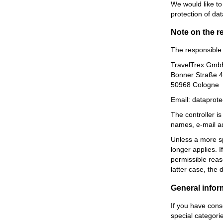
We would like to
protection of dat
Note on the r
The responsible 
TravelTrex Gmb
Bonner Straße 
50968 Cologne
Email: dataprot
The controller i
names, e-mail add
Unless a more spe
longer applies. 
permissible reaso
latter case, the 
General infor
If you have cons
special categori