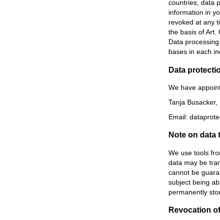
countries, data p
information in y
revoked at any t
the basis of Art.
Data processing m
bases in each ind
Data protectio
We have appointe
Tanja Busacker,
Email: dataprot
Note on data 
We use tools fro
data may be tran
cannot be guaran
subject being abl
permanently stor
Revocation of