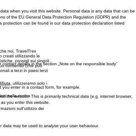
ata when you visit this website. Personal data is any data that can be
sions of the EU General Data Protection Regulation (GDPR) and the
protection can be found in our data protection declaration listed
 che noi, TravelTrex
 creati utilizzando le
istiche, consigli sui singoli
r contact details in the section „Note on the responsible body“
 suo consenso (che può
ali a terzi in paesi terzi
ifiuta
, utilizzeremo solo i
t you enter in a contact form, for example.
ioni nella nostra
t the website. This is primarily technical data (e.g. internet browser,
 as you enter this website.
rmazioni sull'utilizzo dei
her data may be used to analyse your user behaviour.