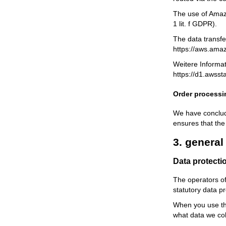
The use of Amazo
1 lit. f GDPR).
The data transfe
https://aws.ama
Weitere Informa
https://d1.awss
Order processi
We have conclude
ensures that the
3. genera
Data protecti
The operators of
statutory data pr
When you use thi
what data we col