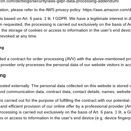
zon.com/de/blogs/security/aws-gdpr-data-processing-addendum/
.
tion, please refer to the AWS privacy policy:
https://aws.amazon.com/d
 based on Art. 6 para. 1 lit. f GDPR. We have a legitimate interest in d
 requested, the processing is carried out exclusively on the basis of Ar
 the storage of cookies or access to information in the user's end devic
revoked at any time.
ng
d a contract for order processing (AVV) with the above-mentioned provi
 provider only processes the personal data of our website visitors in a
ing
hosted externally. The personal data collected on this website is stored
nd communication data, contract data, contact details, names, website
is carried out for the purpose of fulfilling the contract with our potentia
 and efficient provision of our online offer by a professional provider (A
rocessing is carried out exclusively on the basis of Art. 6 para. 1 lit. 
es or access to information in the user's end device (e.g. device finge