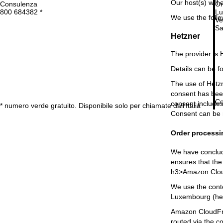
Our host(s) will 
Consulenza
Or
800 684382 *
Lu
We use the follo
Ve
Sa
Hetzner
The provider is 
Details can be f
The use of Hetzne
consent has been
Co
consent includes
* numero verde gratuito. Disponibile solo per chiamate dall’Italia
Consent can be 
Order processi
We have conclude
ensures that the
h3>Amazon Clo
We use the cont
Luxembourg (her
Amazon CloudFron
routed via the c