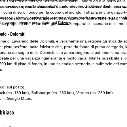
a 1.241 m d’altezza, all’entrata della Val di Landro ed è la porta delle
'uso dei cookie e sulla possibilità di farlo. Può modificare le sue impostaz
che viene appunto chiamato “il comune delle Tre Cime”. Dobbiaco vanta
 i corsi di sci di fondo per la coppa del mondo. Tuttavia anche gli sportivi
raticabili, piste di pattinaggio, escursioni con racchette da neve (ciaspol
a responsabilità possono essere consultate sulle nostre
Note legali
. Info
itti possono essere consultate qui
Privacy
.
se proposte che vi faranno godere l’incomparabile scenario delle mon
redo - Dolomiti
ime di Lavaredo delle Dolomiti, è veramente una regione turistica da s
le: piste perfette, baite folcloristiche, piste da fondo di prima categoria, 
enario da sogno delle Dolomiti, che appartengono al patrimonio natura
deale per una vacanza rigenerante e molto varia. Infinite possibilità si of
200 km di piste di fondo, in uno splendido scenario, e sulle scie dei ca
o.
o
co (sul posto)
uck (ca. 130 km), Salisburgo (ca. 230 km), Verona (ca. 250 km)
o in
Google Maps
.
obbiaco