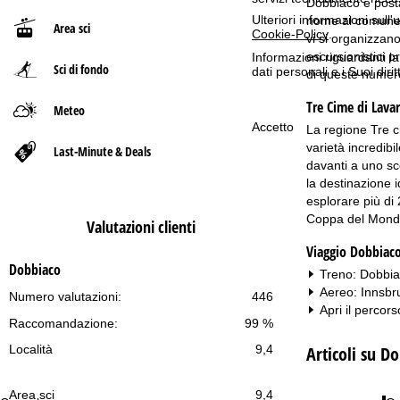
Dobbiaco è posta 
Ulteriori informazioni sull
nome al comune, 
Area sci
p
Cookie-Policy
.
vi si organizzano
escursionistici p
Informazioni riguardanti l
Sci di fondo
a
dati personali e i Suoi dir
di queste numero
Tre Cime di Lava
g
Meteo
Accetto
La regione Tre c
e
varietà incredibi
Last-Minute & Deals
davanti a uno sc
la destinazione i
esplorare più di 
Coppa del Mond
Valutazioni clienti
Viaggio Dobbiac
Dobbiaco
Treno: Dobbia
Aereo: Innsbr
Numero valutazioni:
446
Apri il percors
Raccomandazione:
99 %
Articoli su D
Località
9,4
Area sci
9,4