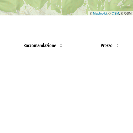
©
Maptoolkit
©
OSM
, © OSM
Raccomandazione
Prezzo