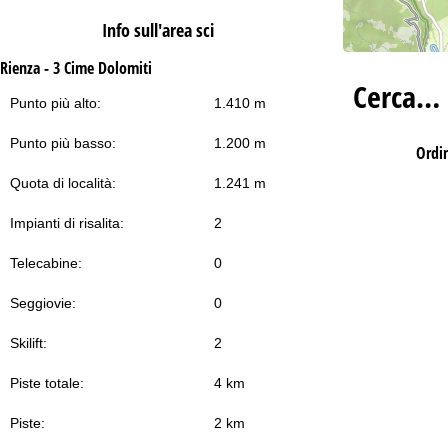
Info sull'area sci
Rienza - 3 Cime Dolomiti
Cerca…
Punto più alto:
1.410 m
Punto più basso:
1.200 m
Ordi
Quota di località:
1.241 m
Impianti di risalita:
2
Telecabine:
0
Seggiovie:
0
Skilift:
2
Piste totale:
4 km
Piste:
2 km