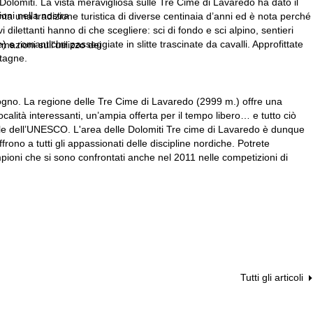
 Dolomiti. La vista meravigliosa sulle Tre Cime di Lavaredo ha dato il
ioni nella nostra
 una tradizione turistica di diverse centinaia d’anni ed è nota perché
 dilettanti hanno di che scegliere: sci di fondo e sci alpino, sentieri
e) e romantiche passeggiate in slitte trascinate da cavalli. Approfittate
rmazioni sull'utilizzo dei
tagne.
ogno. La regione delle Tre Cime di Lavaredo (2999 m.) offre una
località interessanti, un’ampia offerta per il tempo libero… e tutto ciò
le dell’UNESCO. L'area delle Dolomiti Tre cime di Lavaredo è dunque
frono a tutti gli appassionati delle discipline nordiche. Potrete
mpioni che si sono confrontati anche nel 2011 nelle competizioni di
Tutti gli articoli