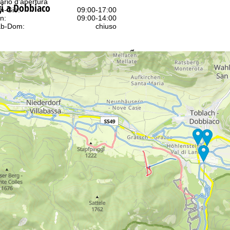
ario d'apertura
gi a Dobbiaco
n-Gio:
09:00-17:00
n:
09:00-14:00
b-Dom:
chiuso
Consulenza
ntattaci