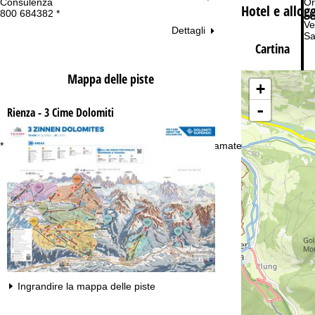
Consulenza
Or
Hotel e allog
800 684382 *
Lu
Ve
Dettagli
Sa
Cartina
Mappa delle piste
+
-
Rienza - 3 Cime Dolomiti
Co
* numero verde gratuito. Disponibile solo per chiamate dall’Italia
Ingrandire la mappa delle piste