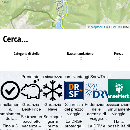
©
Maptoolkit
©
OSM
, © OSM
Cerca…
Categoria di stelle
Raccomandazione
Prezzo
Prenotate in sicurezza con i vantaggi SnowTrex
nnullamento
Garanzia-
Garanzia
Sicurezza
Federazione
Assicurazion
&
Best-Price
Neve
del prezzo
delle
annullament
cambiamento
viaggio
agenzie di
viaggio
Se trova un
Se cinque
della
viaggio
pacchetto
giorni
La DRSF
Ha la
prenotazione
tedesche
Fino a 5
vacanza –
prima
protegge i
La DRV è
possibilità d
gratuiti