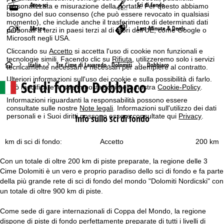
Area sci
Sci di fondo
personalizzata e misurazione della portata. Per questo abbiamo
bisogno del suo consenso (che può essere revocato in qualsiasi
momento), che include anche il trasferimento di determinati dati
Meteo
Last-Minute & Deals
personali a terzi in paesi terzi al di fuori dell'UE, come Google o
Microsoft negli USA.
Cliccando su
Accetto
si accetta l'uso di cookie non funzionali e
tecnologie simili. Facendo clic su
Rifiuta
, utilizzeremo solo i servizi
H
Italia
Tre Cime di Lavaredo - Dolomiti
Dobbiaco
tecnicamente necessari e necessari per adempiere al contratto.
Ulteriori informazioni sull'uso dei cookie e sulla possibilità di farlo.
Sci di fondo Dobbiaco
o
Può modificare le sue impostazioni nella nostra
Cookie-Policy
.
Informazioni riguardanti la responsabilità possono essere
m
consultate sulle nostre
Note legali
. Informazioni sull'utilizzo dei dati
personali e i Suoi diritti possono essere consultate qui
Privacy
.
Info sullo sci di fondo
e
km di sci di fondo:
200 km
Accetto
p
Con un totale di oltre 200 km di piste preparate, la regione delle 3
a
Cime Dolomiti è un vero e proprio paradiso dello sci di fondo e fa parte
della più grande rete di sci di fondo del mondo "Dolomiti Nordicski" con
g
un totale di oltre 900 km di piste.
e
Come sede di gare internazionali di Coppa del Mondo, la regione
dispone di piste di fondo perfettamente preparate di tutti i livelli di