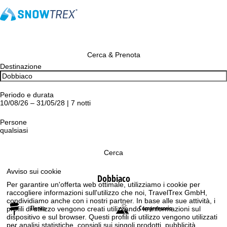
Cerca & Prenota
Destinazione
Periodo e durata
10/08/26 – 31/05/28 | 7 notti
Persone
qualsiasi
Cerca
Avviso sui cookie
Dobbiaco
Per garantire un'offerta web ottimale, utilizziamo i cookie per
raccogliere informazioni sull'utilizzo che noi, TravelTrex GmbH,
condividiamo anche con i nostri partner. In base alle sue attività, i
Elenco
Comprensorio
profili di utilizzo vengono creati utilizzando le informazioni sul
dispositivo e sul browser. Questi profili di utilizzo vengono utilizzati
per analisi statistiche, consigli sui singoli prodotti, pubblicità