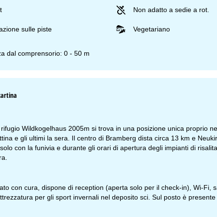
t
Non adatto a sedie a rot.
zione sulle piste
Vegetariano
za dal comprensorio: 0 - 50 m
cartina
 rifugio Wildkogelhaus 2005m si trova in una posizione unica proprio nell
ttina e gli ultimi la sera. Il centro di Bramberg dista circa 13 km e Neu
solo con la funivia e durante gli orari di apertura degli impianti di risal
ra.
ato con cura, dispone di reception (aperta solo per il check-in), Wi-Fi, sa
attrezzatura per gli sport invernali nel deposito sci. Sul posto è prese