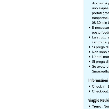
di arrivo è
uno skipass
portati gra
trasportati 
08:30 alle 
È necessari
posto (vedi 
La struttur
centro del 
Si prega d
Non sono di
L'hotel mon
Si prega di
Se avete pr
Smaragdba
Informazioni p
Check-in: 
Check-out:
Viaggio Neuk
Treno:
Neu