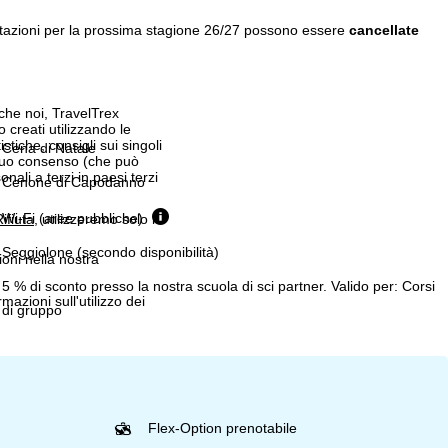
tazioni per la prossima stagione 26/27 possono essere
cancellate
 che noi, TravelTrex
 creati utilizzando le
istiche, consigli sui singoli
Cena di Natale
 suo consenso (che può
ali a terzi in paesi terzi
Cenone di Capodanno
Wi-Fi (aree pubbliche)
ifiuta
, utilizzeremo solo i
Seggiolone (secondo disponibilità)
ioni nella nostra
5 % di sconto presso la nostra scuola di sci partner. Valido per: Corsi
rmazioni sull'utilizzo dei
di gruppo
Flex-Option prenotabile