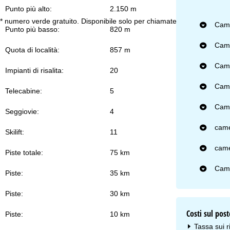
Punto più alto:
2.150 m
Co
* numero verde gratuito. Disponibile solo per chiamate dall’Italia
Came
Punto più basso:
820 m
Came
Quota di località:
857 m
Came
Impianti di risalita:
20
Came
Telecabine:
5
Came
Seggiovie:
4
came
Skilift:
11
came
Piste totale:
75 km
Came
Piste:
35 km
Piste:
30 km
Costi sul post
Piste:
10 km
Tassa sui ri