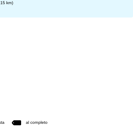
215 km)
sta
al completo