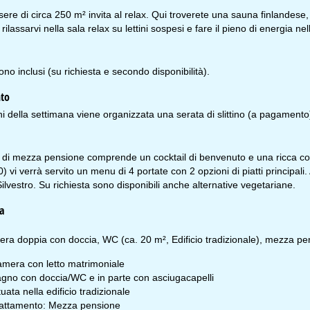
ere di circa 250 m² invita al relax. Qui troverete una sauna finlandese
ilassarvi nella sala relax su lettini sospesi e fare il pieno di energia nel
ono inclusi (su richiesta e secondo disponibilità).
nto
rni della settimana viene organizzata una serata di slittino (a pagamento
o di mezza pensione comprende un cocktail di benvenuto e una ricca cola
0) vi verrà servito un menu di 4 portate con 2 opzioni di piatti principa
ilvestro. Su richiesta sono disponibili anche alternative vegetariane.
ario d'apertura
n-Gio:
09:00-17:00
a
n:
09:00-14:00
b-Dom:
chiuso
ra doppia con doccia, WC (ca. 20 m², Edificio tradizionale), mezza pe
mera con letto matrimoniale
Consulenza
gno con doccia/WC e in parte con asciugacapelli
tuata nella edificio tradizionale
attamento: Mezza pensione