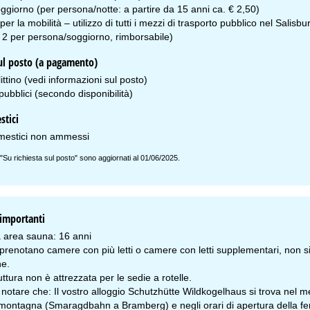
ggiorno (per persona/notte: a partire da 15 anni ca. € 2,50)
per la mobilità – utilizzo di tutti i mezzi di trasporto pubblico nel Salis
 2 per persona/soggiorno, rimborsabile)
sul posto (a pagamento)
littino (vedi informazioni sul posto)
ubblici (secondo disponibilità)
stici
mestici non ammessi
 "Su richiesta sul posto" sono aggiornati al 01/06/2025.
importanti
 area sauna: 16 anni
renotano camere con più letti o camere con letti supplementari, non si ha
e.
ttura non è attrezzata per le sedie a rotelle.
 notare che: Il vostro alloggio Schutzhütte Wildkogelhaus si trova nel mez
 montagna (Smaragdbahn a Bramberg) e negli orari di apertura della fer