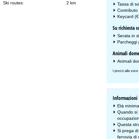
Ski routes:
2 km
Tassa di so
Contributo 
Keycard (€
Su richiesta 
Serata in s
Parcheggi p
Animali dome
Animali do
I prezzi alla voce
Informazioni 
Età minima
Quando si p
occupazion
Questa stru
Si prega di
ferrovia di