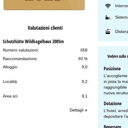
Interne
Sistema
Valutazioni clienti
Distan
Schutzhütte Wildkogelhaus 2005m
Numero valutazioni:
658
Vedere sulla 
Raccomandazione:
93 %
Alloggio
9,0
Posizione
L'accogliente
in pista la ma
Località
9,2
raggiungibile 
nuova struttu
Area sci
9,1
Dotazione
Dettagli
L'hotel, arred
depositare l'
Benessere