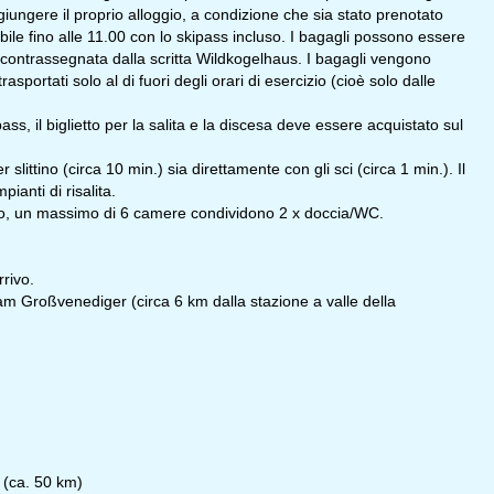
ggiungere il proprio alloggio, a condizione che sia stato prenotato
ibile fino alle 11.00 con lo skipass incluso. I bagagli possono essere
 contrassegnata dalla scritta Wildkogelhaus. I bagagli vengono
asportati solo al di fuori degli orari di esercizio (cioè solo dalle
s, il biglietto per la salita e la discesa deve essere acquistato sul
slittino (circa 10 min.) sia direttamente con gli sci (circa 1 min.). Il
ianti di risalita.
oio, un massimo di 6 camere condividono 2 x doccia/WC.
rrivo.
n am Großvenediger (circa 6 km dalla stazione a valle della
 (ca. 50 km)