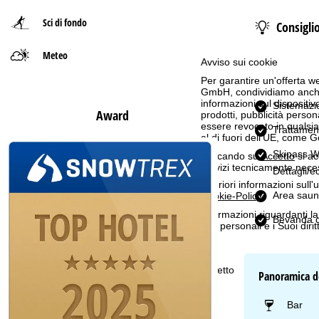
Sci di fondo
Consigli
p
Meteo
a
Avviso sui cookie
Per garantire un'offerta we
g
GmbH, condividiamo anche co
informazioni sul dispositivo
Sistemazi
Award
e
prodotti, pubblicità pers
essere revocato in qualsias
Trattamen
al di fuori dell'UE, come 
Skipass W
Cliccando su
Accetto
si ac
servizi tecnicamente nece
Dettagli/e
Ulteriori informazioni sull
Area sau
Cookie-Policy
.
Informazioni riguardanti l
Bevanda d
dati personali e i Suoi dir
Accetto
Panoramica de
Bar