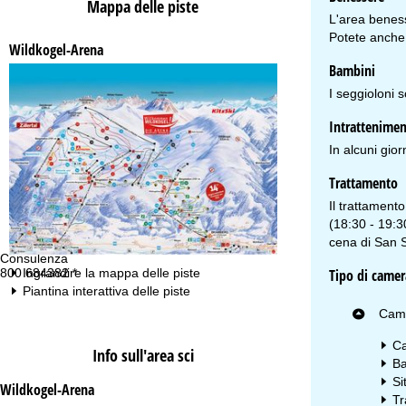
Mappa delle piste
L'area beness
Potete anche r
Wildkogel-Arena
Bambini
I seggioloni s
Intrattenime
In alcuni gio
Trattamento
Il trattament
(18:30 - 19:3
cena di San S
Consulenza
Or
800 684382 *
Lu
Tipo di camer
Ingrandire la mappa delle piste
Ve
Piantina interattiva delle piste
Sa
Came
Ca
Info sull'area sci
Ba
Si
Wildkogel-Arena
Tr