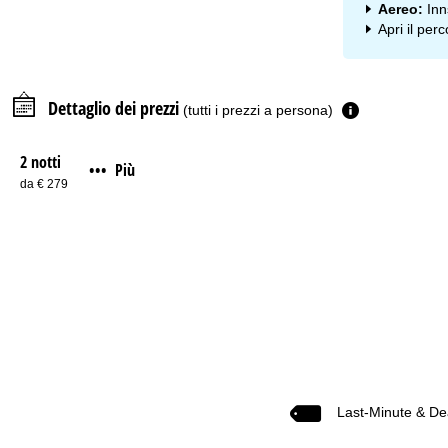
Aereo:
Inn
Apri il per
Dettaglio dei prezzi
(tutti i prezzi a persona)
2 notti
Più
•••
da € 279
Last-Minute & De