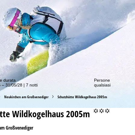
nostre offerte migliori!
e durata
Persone
 – 31/05/28 | 7 notti
qualsiasi
Neukirchen am Großvenediger
Schutzhütte Wildkogelhaus 2005m
tte Wildkogelhaus 2005m
°°°
am Großvenediger