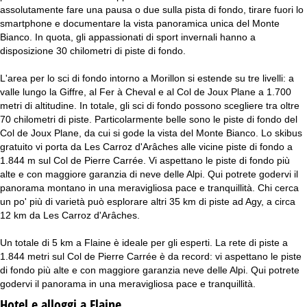
assolutamente fare una pausa o due sulla pista di fondo, tirare fuori lo
smartphone e documentare la vista panoramica unica del Monte
Bianco. In quota, gli appassionati di sport invernali hanno a
disposizione 30 chilometri di piste di fondo.
L'area per lo sci di fondo intorno a Morillon si estende su tre livelli: a
valle lungo la Giffre, al Fer à Cheval e al Col de Joux Plane a 1.700
metri di altitudine. In totale, gli sci di fondo possono scegliere tra oltre
70 chilometri di piste. Particolarmente belle sono le piste di fondo del
Col de Joux Plane, da cui si gode la vista del Monte Bianco. Lo skibus
gratuito vi porta da Les Carroz d'Arâches alle vicine piste di fondo a
1.844 m sul Col de Pierre Carrée. Vi aspettano le piste di fondo più
alte e con maggiore garanzia di neve delle Alpi. Qui potrete godervi il
panorama montano in una meravigliosa pace e tranquillità. Chi cerca
un po' più di varietà può esplorare altri 35 km di piste ad Agy, a circa
12 km da Les Carroz d'Arâches.
Un totale di 5 km a Flaine è ideale per gli esperti. La rete di piste a
1.844 metri sul Col de Pierre Carrée è da record: vi aspettano le piste
di fondo più alte e con maggiore garanzia neve delle Alpi. Qui potrete
godervi il panorama in una meravigliosa pace e tranquillità.
Hotel e alloggi a Flaine