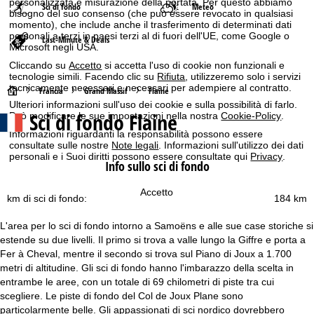
personalizzata e misurazione della portata. Per questo abbiamo
Sci di fondo
Meteo
bisogno del suo consenso (che può essere revocato in qualsiasi
momento), che include anche il trasferimento di determinati dati
personali a terzi in paesi terzi al di fuori dell'UE, come Google o
Last-Minute & Deals
Microsoft negli USA.
Cliccando su
Accetto
si accetta l'uso di cookie non funzionali e
tecnologie simili. Facendo clic su
Rifiuta
, utilizzeremo solo i servizi
tecnicamente necessari e necessari per adempiere al contratto.
H
Francia
Grand Massif
Flaine
Ulteriori informazioni sull'uso dei cookie e sulla possibilità di farlo.
Sci di fondo Flaine
Può modificare le sue impostazioni nella nostra
Cookie-Policy
.
o
Informazioni riguardanti la responsabilità possono essere
consultate sulle nostre
Note legali
. Informazioni sull'utilizzo dei dati
m
personali e i Suoi diritti possono essere consultate qui
Privacy
.
Info sullo sci di fondo
e
Accetto
km di sci di fondo:
184 km
p
L'area per lo sci di fondo intorno a Samoëns e alle sue case storiche si
a
estende su due livelli. Il primo si trova a valle lungo la Giffre e porta a
Fer à Cheval, mentre il secondo si trova sul Piano di Joux a 1.700
g
metri di altitudine. Gli sci di fondo hanno l'imbarazzo della scelta in
entrambe le aree, con un totale di 69 chilometri di piste tra cui
e
scegliere. Le piste di fondo del Col de Joux Plane sono
particolarmente belle. Gli appassionati di sci nordico dovrebbero