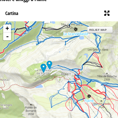
Cartina
+
RELIEF MAP
-
20