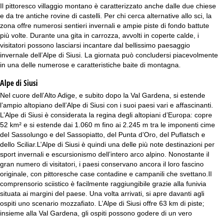
Il pittoresco villaggio montano è caratterizzato anche dalle due chiese
e da tre antiche rovine di castelli. Per chi cerca alternative allo sci, la
zona offre numerosi sentieri invernali e ampie piste di fondo battute
più volte. Durante una gita in carrozza, avvolti in coperte calde, i
visitatori possono lasciarsi incantare dal bellissimo paesaggio
invernale dell’Alpe di Siusi. La giornata può concludersi piacevolmente
in una delle numerose e caratteristiche baite di montagna.
Alpe di Siusi
Nel cuore dell’Alto Adige, e subito dopo la Val Gardena, si estende
l’ampio altopiano dell’Alpe di Siusi con i suoi paesi vari e affascinanti.
L’Alpe di Siusi è considerata la regina degli altopiani d’Europa: copre
52 km² e si estende dai 1.060 m fino ai 2.245 m tra le imponenti cime
del Sassolungo e del Sassopiatto, del Punta d’Oro, del Puflatsch e
dello Sciliar.L’Alpe di Siusi è quindi una delle più note destinazioni per
sport invernali e escursionismo dell’intero arco alpino. Nonostante il
gran numero di visitatori, i paesi conservano ancora il loro fascino
originale, con pittoresche case contadine e campanili che svettano.Il
comprensorio sciistico è facilmente raggiungibile grazie alla funivia
situata ai margini del paese. Una volta arrivati, si apre davanti agli
ospiti uno scenario mozzafiato. L’Alpe di Siusi offre 63 km di piste;
insieme alla Val Gardena, gli ospiti possono godere di un vero