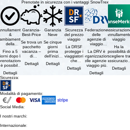
Prenotate in sicurezza con i vantaggi SnowTrex
nnullamento
Garanzia-
Garanzia
Sicurezza
Federazione
Assicurazion
&
Best-Price
Neve
del prezzo
delle
annullament
cambiamento
viaggio
agenzie di
viaggio
Se trova un
Se cinque
della
viaggio
pacchetto
giorni
La DRSF
Ha la
prenotazione
tedesche
Fino a 5
vacanza –
prima
protegge i
La DRV è
possibilità d
gratuiti
iorni dopo la
di
dell'inizio
viaggiatori
l'organizzazione
scegliere tr
prenotazione
disponibilità
del suo
che
delle agenzie di
l'assicurazio
Dettagli
Dettagli
è possibile
e servizi
soggiorno
prenotano
viaggio più
annullament
Dettagli
Dettagli
annullare
inclusi
(giorno di
un
grande in
viaggio
Dettagli
Dettagli
ratuitamente
uguali –
arrivo),
pacchetto
Germania.
(compresa 
Sicurezza
:
il …
presso …
per …
vacanze o
Criteri …
servizi di …
Modalità di pagamento
:
Social Media
:
I nostri marchi
:
Internazionale
: