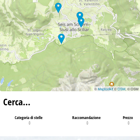
©
Maptoolkit
©
OSM
, © OSM
Cerca…
Categoria di stelle
Raccomandazione
Prezzo