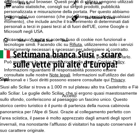
dispositivo e sul browser. Questi profili di utilizzo vengono utilizzati
Area sci
Sci di fondo
per analisi statistiche, consigli sui singoli prodotti, pubblicità
personalizzata e misurazione della portata. Per questo abbiamo
bisogno del suo consenso (che può essere revocato in qualsiasi
Meteo
Last-Minute & Deals
momento), che include anche il trasferimento di determinati dati
personali a terzi in paesi terzi al di fuori dell'UE, come Google o
Microsoft negli USA.
Cliccando su
Accetto
si accetta l'uso di cookie non funzionali e
H
Italia
Alpe di Siusi
Siusi
tecnologie simili. Facendo clic su
Rifiuta
, utilizzeremo solo i servizi
tecnicamente necessari e necessari per adempiere al contratto.
Settimana bianca
Siusi - sciare
o
Ulteriori informazioni sull'uso dei cookie e sulla possibilità di farlo.
sulle vette più alte d'Europa!
Può modificare le sue impostazioni nella nostra
Cookie-Policy
.
m
Informazioni riguardanti la responsabilità possono essere
consultate sulle nostre
Note legali
. Informazioni sull'utilizzo dei dati
e
Siusi
personali e i Suoi diritti possono essere consultate qui
Privacy
.
Siusi allo Sciliar si trova a 1.000 m sul plateau alto tra Castelrotto e Fiè
p
allo Sciliar. Le guglie dello Sciliar, che si ergono quasi maestosamente
Accetto
sullo sfondo, conferiscono al paesaggio un fascino unico. Questo
a
storico centro turistico è il punto di partenza della nuova cabinovia
panoramica per l’Alpe di Siusi. Grazie al collegamento perfetto con
g
l’area sciistica, il paese è molto apprezzato dagli amanti degli sport
invernali, ma nonostante l’afflusso di visitatori ha saputo conservare il
e
suo carattere originale.