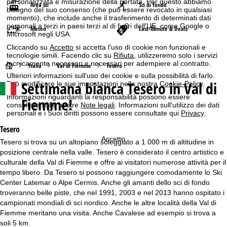
personalizzata e misurazione della portata. Per questo abbiamo
Area sci
Sci di fondo
bisogno del suo consenso (che può essere revocato in qualsiasi
momento), che include anche il trasferimento di determinati dati
personali a terzi in paesi terzi al di fuori dell'UE, come Google o
Meteo
Last-Minute & Deals
Microsoft negli USA.
Cliccando su
Accetto
si accetta l'uso di cookie non funzionali e
tecnologie simili. Facendo clic su
Rifiuta
, utilizzeremo solo i servizi
tecnicamente necessari e necessari per adempiere al contratto.
H
Italia
Val di Fiemme
Tesero
Ulteriori informazioni sull'uso dei cookie e sulla possibilità di farlo.
Settimana bianca
Tesero in Val di
Può modificare le sue impostazioni nella nostra
Cookie-Policy
.
o
Informazioni riguardanti la responsabilità possono essere
Fiemme!
consultate sulle nostre
Note legali
. Informazioni sull'utilizzo dei dati
m
personali e i Suoi diritti possono essere consultate qui
Privacy
.
e
Tesero
Accetto
Tesero si trova su un altopiano soleggiato a 1 000 m di altitudine in
p
posizione centrale nella valle. Tesero è considerato il centro artistico e
culturale della Val di Fiemme e offre ai visitatori numerose attività per il
a
tempo libero. Da Tesero si possono raggiungere comodamente lo Ski
Center Latemar o Alpe Cermis. Anche gli amanti dello sci di fondo
g
troveranno belle piste, che nel 1991, 2003 e nel 2013 hanno ospitato i
campionati mondiali di sci nordico. Anche le altre località della Val di
e
Fiemme meritano una visita. Anche Cavalese ad esempio si trova a
soli 5 km.