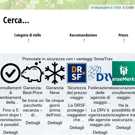
©
Maptoolkit
©
OSM
, © OSM
Cerca…
Categoria di stelle
Raccomandazione
Prezzo
Prenotate in sicurezza con i vantaggi SnowTrex
nnullamento
Garanzia-
Garanzia
Sicurezza
Federazione
Assicurazion
&
Best-Price
Neve
del prezzo
delle
annullament
cambiamento
viaggio
agenzie di
viaggio
Se trova un
Se cinque
della
viaggio
pacchetto
giorni
La DRSF
Ha la
prenotazione
tedesche
Fino a 5
vacanza –
prima
protegge i
La DRV è
possibilità d
gratuiti
iorni dopo la
di
dell'inizio
viaggiatori
l'organizzazione
scegliere tr
prenotazione
disponibilità
del suo
che
delle agenzie di
l'assicurazio
Dettagli
Dettagli
è possibile
e servizi
soggiorno
prenotano
viaggio più
annullament
Dettagli
Dettagli
annullare
inclusi
(giorno di
un
grande in
viaggio
Dettagli
Dettagli
ratuitamente
uguali –
arrivo),
pacchetto
Germania.
(compresa 