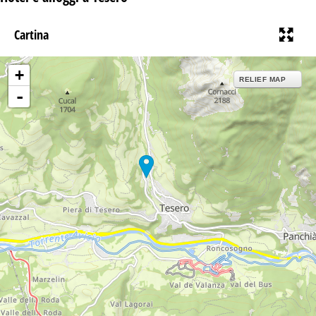
Cartina
+
RELIEF MAP
-