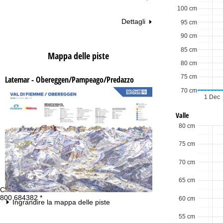
100 cm
Dettagli
95 cm
90 cm
85 cm
Mappa delle piste
80 cm
75 cm
Latemar - Obereggen/Pampeago/Predazzo
70 cm
1 Dec
Valle
80 cm
75 cm
70 cm
65 cm
Consulenza
Or
800 684382 *
Lu
60 cm
Ingrandire la mappa delle piste
Ve
Sa
55 cm