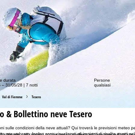
nostre offerte migliori!
e durata
Persone
 – 31/05/28 | 7 notti
qualsiasi
Val di Fiemme
Tesero
 & Bollettino neve Tesero
i sulle condizioni della neve attuali? Qui troverà le previsioni meteo per
ta per webcam. Inoltre sono visualizzati gli impianti di risalita aperti ne
b ottimale, utilizziamo i cookie per raccogliere informazioni sull'utilizzo