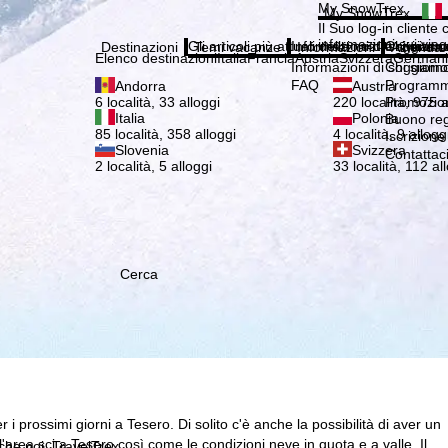
Si pr
My SnowTrex
My SnowTrex
Iscrizione
Il Suo log-in cliente 
informazioni sui viag
Gli articoli più attuali della nostra rivista 
Informazioni di soggiorn
Chi siamo
Destinazioni
Temi vacanze
Informazioni
Azienda
Elenco destinazioni
Italia
Francia
Austria
Svizzera
German
Informazioni di soggiorn
Chi siamo
FAQ
Programma
Andorra
Austria
Promozion
6 località, 33 alloggi
220 località, 975 a
Italia
Polonia
Buono re
85 località, 358 alloggi
4 località, 9 allogg
Iscrizione
Slovenia
Svizzera
Contattac
2 località, 5 alloggi
33 località, 112 al
Cerca
 i prossimi giorni a Tesero. Di solito c'è anche la possibilità di aver un
ll'area sci a Tesero così come le condizioni neve in quota e a valle. Il
 che noi, TravelTrex