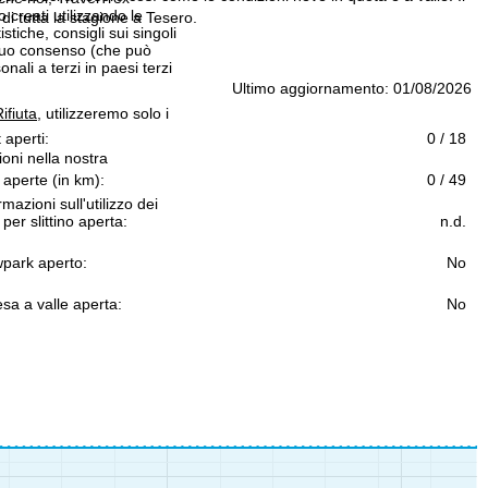
 creati utilizzando le
i tutta la stagione a Tesero.
istiche, consigli sui singoli
 suo consenso (che può
ali a terzi in paesi terzi
Ultimo aggiornamento: 01/08/2026
ifiuta
, utilizzeremo solo i
t aperti:
0 / 18
ioni nella nostra
 aperte (in km):
0 / 49
rmazioni sull'utilizzo dei
 per slittino aperta:
n.d.
park aperto:
No
sa a valle aperta:
No