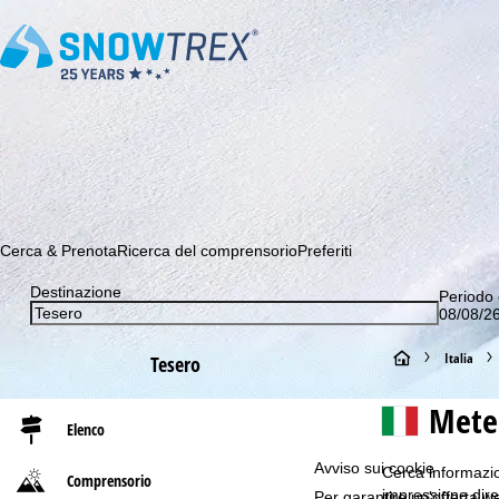
Abbonati alla nostra Newsletter e sii tra i primi a scoprire le 
Cerca & Prenota
Ricerca del comprensorio
Preferiti
Destinazione
Periodo 
08/08/26
H
Italia
Tesero
o
Meteo
Elenco
m
Avviso sui cookie
Cerca informazion
Comprensorio
e
impressione diret
Per garantire un'offerta we