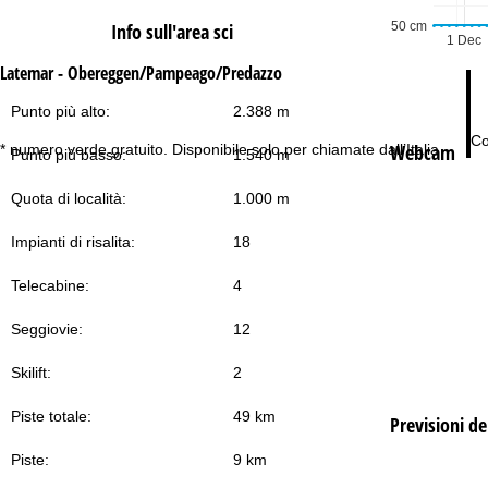
50 cm
Info sull'area sci
1 Dec
Latemar - Obereggen/Pampeago/Predazzo
Punto più alto:
2.388 m
Co
Webcam
* numero verde gratuito. Disponibile solo per chiamate dall’Italia
Punto più basso:
1.540 m
Quota di località:
1.000 m
Impianti di risalita:
18
Telecabine:
4
Seggiovie:
12
Skilift:
2
Piste totale:
49 km
Previsioni d
Piste:
9 km