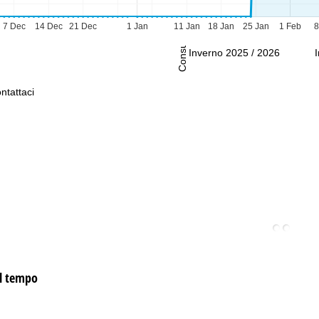
Consulenza
7 Dec
14 Dec
21 Dec
1 Jan
11 Jan
18 Jan
25 Jan
1 Feb
8
Inverno 2025 / 2026
ntattaci
el tempo