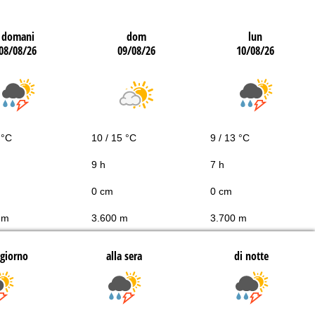
domani
dom
lun
08/08/26
09/08/26
10/08/26
 °C
10 / 15 °C
9 / 13 °C
9 h
7 h
0 cm
0 cm
 m
3.600 m
3.700 m
giorno
alla sera
di notte