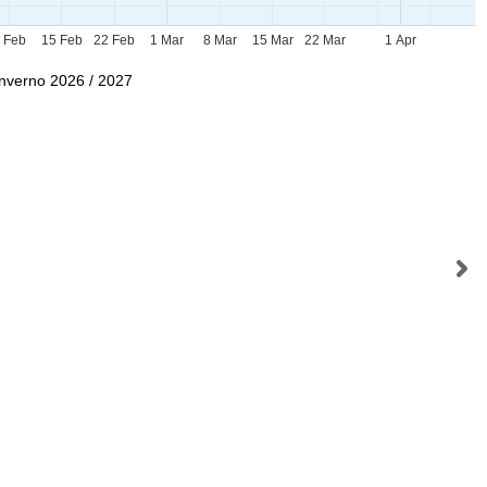
 Feb
15 Feb
22 Feb
1 Mar
8 Mar
15 Mar
22 Mar
1 Apr
Inverno 2026 / 2027