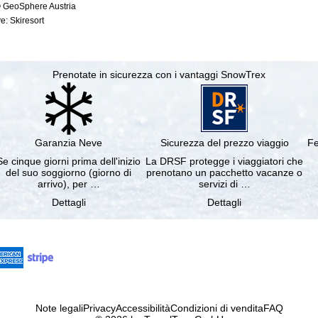
© GeoSphere Austria
e: Skiresort
Prenotate in sicurezza con i vantaggi SnowTrex
Garanzia Neve
Sicurezza del prezzo viaggio
Fe
Se cinque giorni prima dell'inizio
La DRSF protegge i viaggiatori che
del suo soggiorno (giorno di
prenotano un pacchetto vacanze o
arrivo), per …
servizi di …
Dettagli
Dettagli
Note legali
Privacy
Accessibilità
Condizioni di vendita
FAQ