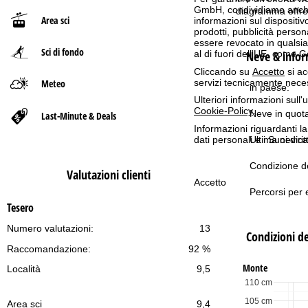
GmbH, condividiamo anche co
diagramma offre 
Area sci
informazioni sul dispositivo
p
prodotti, pubblicità pers
essere revocato in qualsias
Sci di fondo
a
Neve & inform
al di fuori dell'UE, come 
Cliccando su
Accetto
si ac
g
Meteo
servizi tecnicamente nece
in paese:
Ulteriori informazioni sull
e
Cookie-Policy
.
Neve in quot
Last-Minute & Deals
Informazioni riguardanti l
dati personali e i Suoi dir
Ultima nevica
Condizione de
Valutazioni clienti
Accetto
Percorsi per e
Tesero
Numero valutazioni:
13
Condizioni de
Raccomandazione:
92 %
Monte
Località
9,5
110 cm
105 cm
Area sci
9,4