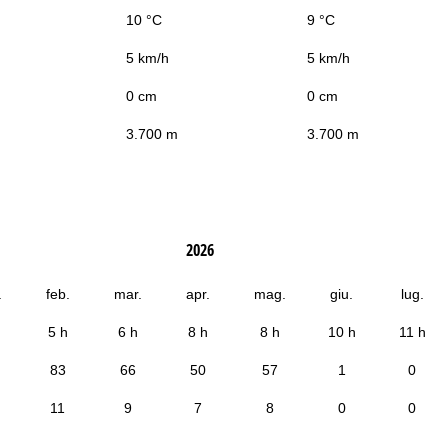
10 °C
9 °C
5 km/h
5 km/h
0 cm
0 cm
3.700 m
3.700 m
2026
.
feb.
mar.
apr.
mag.
giu.
lug.
5 h
6 h
8 h
8 h
10 h
11 h
83
66
50
57
1
0
11
9
7
8
0
0