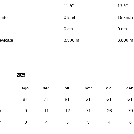
11 °C
13 °C
vento
0 km/h
15 km/h
0 cm
0 cm
nevicate
3.900 m
3.800 m
2025
ago.
set.
ott.
nov.
dic.
gen
8 h
7 h
6 h
6 h
5 h
5 h
)
0
11
12
71
26
79
e
0
4
3
9
4
8