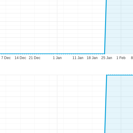
7 Dec
14 Dec
21 Dec
1 Jan
11 Jan
18 Jan
25 Jan
1 Feb
8
ario d'apertura
n-Gio:
09:00-17:00
n:
09:00-14:00
b-Dom:
chiuso