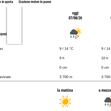
o in quota
Stazione meteo in paese
oggi
07/08/26
iorni
ax
9 / 14 °C
9 / 14
9 h
10 h
0 cm
0 cm
nevicate
3.700 m
3.700
la mattina
a mezzo