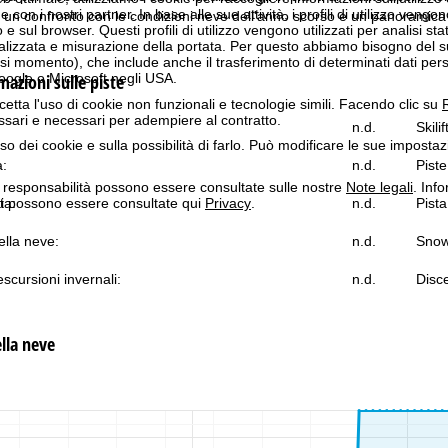
n i nostri partner. In base alle sue attività, i profili di utilizzo vengono
un confronto con le condizioni neve dell'anno scorso e un panoramica d
 e sul browser. Questi profili di utilizzo vengono utilizzati per analisi stat
onalizzata e misurazione della portata. Per questo abbiamo bisogno del
i momento), che include anche il trasferimento di determinati dati person
azioni sulle piste
Google o Microsoft negli USA.
cetta l'uso di cookie non funzionali e tecnologie simili. Facendo clic su
R
ssari e necessari per adempiere al contratto.
n.d.
Skilif
'uso dei cookie e sulla possibilità di farlo. Può modificare le sue impostaz
a:
n.d.
Piste
a responsabilità possono essere consultate sulle nostre
Note legali
. Info
itti possono essere consultate qui
Privacy
.
ta:
n.d.
Pista
lla neve:
n.d.
Snow
scursioni invernali:
n.d.
Disce
lla neve