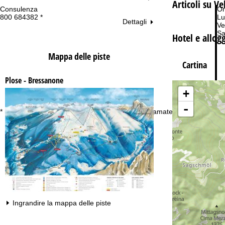
Articoli su Ve
Consulenza
Or
800 684382 *
Lu
Dettagli
Ve
Sa
Hotel e allog
Mappa delle piste
Cartina
Plose - Bressanone
+
-
Co
* numero verde gratuito. Disponibile solo per chiamate dall’Italia
Ingrandire la mappa delle piste