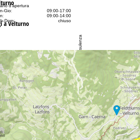
lturno
ario d'apertura
n-Gio:
09:00-17:00
n:
09:00-14:00
b-Dom:
chiuso
gi a Velturno
Consulenza
ntattaci