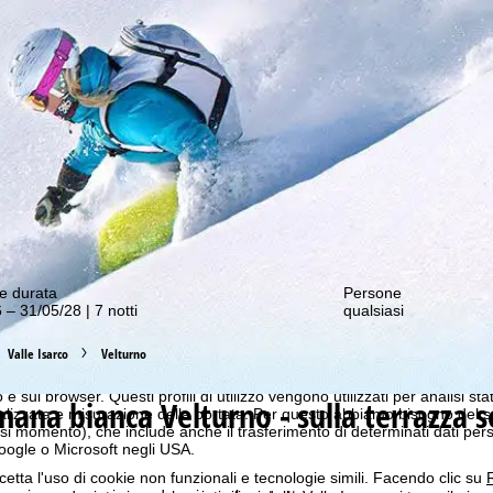
nostre offerte migliori!
e durata
Persone
 – 31/05/28 | 7 notti
qualsiasi
Valle Isarco
Velturno
b ottimale, utilizziamo i cookie per raccogliere informazioni sull'utilizzo
n i nostri partner. In base alle sue attività, i profili di utilizzo vengono
 e sul browser. Questi profili di utilizzo vengono utilizzati per analisi stat
imana bianca
Velturno - sulla terrazza s
onalizzata e misurazione della portata. Per questo abbiamo bisogno del
i momento), che include anche il trasferimento di determinati dati person
Google o Microsoft negli USA.
cetta l'uso di cookie non funzionali e tecnologie simili. Facendo clic su
R