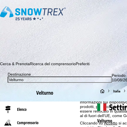
Abbonati alla nostra Newsletter e sii tra i primi a scoprire le 
Cerca & Prenota
Ricerca del comprensorio
Preferiti
Destinazione
Periodo 
10/08/26
Avviso sui cookie
H
Italia
Velturno
Per garantire un'offerta we
GmbH, condividiamo anche co
informazioni sul dispositivo
o
Sett
prodotti, pubblicità pers
Elenco
essere revocato in qualsias
m
al di fuori dell'UE, come 
Velturno
Comprensorio
Cliccando su
Accetto
si ac
e