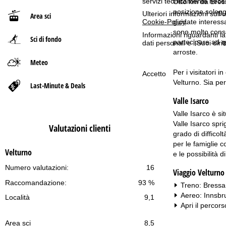
servizi tecnicamente nece
Otto km da Bressa
posizione soleggi
Ulteriori informazioni sull
Area sci
p
Cookie-Policy
.
guidate interessa
sono molto consa
Informazioni riguardanti l
Sci di fondo
a
partecipare ad q
dati personali e i Suoi dir
arroste.
g
Meteo
Per i visitatori 
Accetto
e
Velturno. Sia per
Last-Minute & Deals
Valle Isarco
Valle Isarco è si
Valle Isarco spri
Valutazioni clienti
grado di difficolt
per le famiglie c
Velturno
e le possibilità 
Numero valutazioni:
16
Viaggio Velturno
Raccomandazione:
93 %
Treno: Bressa
Aereo: Innsbr
Località
9,1
Apri il percors
Area sci
8,5