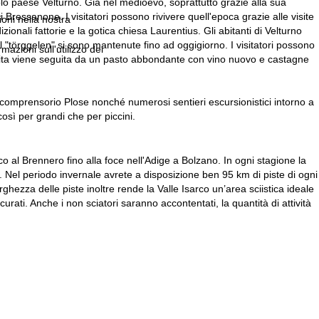
ccolo paese Velturno. Già nel medioevo, soprattutto grazie alla sua
Bressanone. I visitatori possono rivivere quell'epoca grazie alle visite
ioni nella nostra
zionali fattorie e la gotica chiesa Laurentius. Gli abitanti di Velturno
 "törggelen" si sono mantenute fino ad oggigiorno. I visitatori possono
rmazioni sull'utilizzo dei
cita viene seguita da un pasto abbondante con vino nuovo e castagne
al comprensorio Plose nonché numerosi sentieri escursionistici intorno a
così per grandi che per piccini.
co al Brennero fino alla foce nell'Adige a Bolzano. In ogni stagione la
o. Nel periodo invernale avrete a disposizione ben 95 km di piste di ogni
larghezza delle piste inoltre rende la Valle Isarco un’area sciistica ideale
rati. Anche i non sciatori saranno accontentati, la quantità di attività