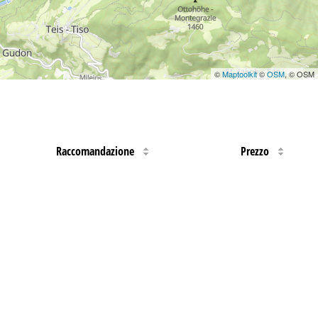
©
Maptoolkit
©
OSM
, © OSM
Raccomandazione
Prezzo