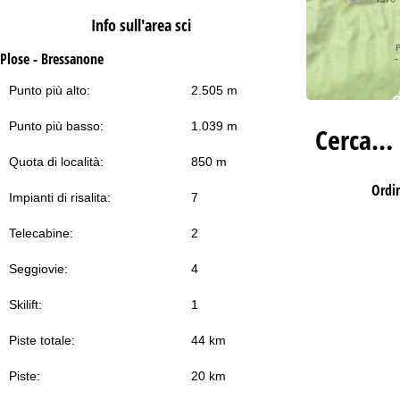
Info sull'area sci
Plose - Bressanone
Punto più alto:
2.505 m
Punto più basso:
1.039 m
Cerca…
Quota di località:
850 m
Ordi
Impianti di risalita:
7
Telecabine:
2
Seggiovie:
4
Skilift:
1
Piste totale:
44 km
Piste:
20 km