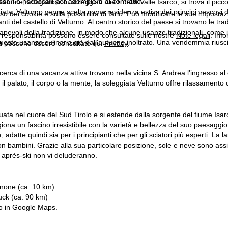
ssari e necessari per adempiere al contratto.
none, adagiatosi su soleggiati rilievi della Valle Isarco, si trova il pi
ata, Velturno venne scelta come residenza estiva dei principi vescovi di 
'uso dei cookie e sulla possibilità di farlo. Può modificare le sue impostaz
nti del castello di Velturno. Al centro storico del paese si trovano le tradi
pevoli della tradizione, in modo che alcune usanze tradizionali, come il
a responsabilità possono essere consultate sulle nostre
Note legali
. Info
uesta usanza culinaria già dall'autunno inoltrato. Una vendemmia rius
itti possono essere consultate qui
Privacy
.
in cerca di una vacanza attiva trovano nella vicina S. Andrea l'ingresso 
 il palato, il corpo o la mente, la soleggiata Velturno offre rilassamento 
tuata nel cuore del Sud Tirolo e si estende dalla sorgente del fiume Isar
giona un fascino irresistibile con la varietà e bellezza del suo paesaggi
à, adatte quindi sia per i principianti che per gli sciatori più esperti. La 
on bambini. Grazie alla sua particolare posizione, sole e neve sono assicu
di après-ski non vi deluderanno.
none (ca. 10 km)
uck (ca. 90 km)
o in
Google Maps
.