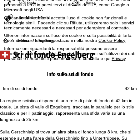
Sci di fondo
Meteo
personali a terzi in paesi terzi al di fuori dell'UE, come Google o
Microsoft negli USA.
Last-Minute & Deals
Cliccando su
Accetto
si accetta l'uso di cookie non funzionali e
tecnologie simili. Facendo clic su
Rifiuta
, utilizzeremo solo i servizi
tecnicamente necessari e necessari per adempiere al contratto.
Ulteriori informazioni sull'uso dei cookie e sulla possibilità di farlo.
H
Svizzera
Engelberg
Può modificare le sue impostazioni nella nostra
Cookie-Policy
.
Informazioni riguardanti la responsabilità possono essere
Sci di fondo Engelberg
o
consultate sulle nostre
Note legali
. Informazioni sull'utilizzo dei dati
personali e i Suoi diritti possono essere consultate qui
Privacy
.
m
Info sullo sci di fondo
Accetto
e
km di sci di fondo:
42 km
p
La regione sciistica dispone di una rete di piste di fondo di 42 km in
a
totale. La pista di valle di Engelberg, tracciata in parallelo per lo stile
classico e per il pattinaggio, rappresenta una sfida varia su una
g
lunghezza di 25 km.
e
Sulla Gerschnialp si trova un'altra pista di fondo lunga 8 km, che si
estende su tutta l'area della Gerschnialp fino a Untertrübsee. Su