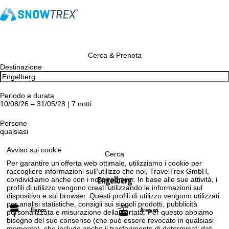
Cerca & Prenota
Destinazione
Periodo e durata
10/08/26 – 31/05/28 | 7 notti
Persone
qualsiasi
Avviso sui cookie
Cerca
Per garantire un'offerta web ottimale, utilizziamo i cookie per
raccogliere informazioni sull'utilizzo che noi, TravelTrex GmbH,
Engelberg
condividiamo anche con i nostri partner. In base alle sue attività, i
profili di utilizzo vengono creati utilizzando le informazioni sul
dispositivo e sul browser. Questi profili di utilizzo vengono utilizzati
per analisi statistiche, consigli sui singoli prodotti, pubblicità
Elenco
Area sci
personalizzata e misurazione della portata. Per questo abbiamo
bisogno del suo consenso (che può essere revocato in qualsiasi
momento), che include anche il trasferimento di determinati dati