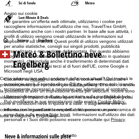
Sci di fondo
Meteo
Avviso sui cookie
Last-Minute & Deals
Per garantire un'offerta web ottimale, utilizziamo i cookie per
raccogliere informazioni sull'utilizzo che noi, TravelTrex GmbH,
condividiamo anche con i nostri partner. In base alle sue attività, i
profili di utilizzo vengono creati utilizzando le informazioni sul
H
Svizzera
Engelberg
dispositivo e sul browser. Questi profili di utilizzo vengono utilizzati
per analisi statistiche, consigli sui singoli prodotti, pubblicità
Meteo & Bollettino neve
personalizzata e misurazione della portata. Per questo abbiamo
o
bisogno del suo consenso (che può essere revocato in qualsiasi
Engelberg
momento), che include anche il trasferimento di determinati dati
m
personali a terzi in paesi terzi al di fuori dell'UE, come Google o
Microsoft negli USA.
e
Cerca informazioni sulle condizioni della neve attuali? Qui troverà le
Cliccando su
Accetto
si accetta l'uso di cookie non funzionali e
tecnologie simili. Facendo clic su
Rifiuta
, utilizzeremo solo i servizi
previsioni meteo per i prossimi giorni a Engelberg. Di solito c'è anche
tecnicamente necessari e necessari per adempiere al contratto.
p
la possibilità di aver un impressione diretta per webcam. Inoltre sono
Ulteriori informazioni sull'uso dei cookie e sulla possibilità di farlo.
visualizzati gli impianti di risalita aperti nell'area sci a Engelberg così
Può modificare le sue impostazioni nella nostra
Cookie-Policy
.
come le condizioni neve in quota e a valle. Il diagramma offre un
a
confronto con le condizioni neve dell'anno scorso e un panoramica di
Informazioni riguardanti la responsabilità possono essere
consultate sulle nostre
Note legali
. Informazioni sull'utilizzo dei dati
tutta la stagione a Engelberg.
g
personali e i Suoi diritti possono essere consultate qui
Privacy
.
e
Neve & informazioni sulle piste
Accetto