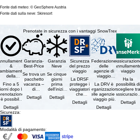
Fonte dati meteo: © GeoSphere Austria
Fonte dati sulla neve: Skiresort
Prenotate in sicurezza con i vantaggi SnowTrex
nnullamento
Garanzia-
Garanzia
Sicurezza
Federazione
Assicurazion
&
Best-Price
Neve
del prezzo
delle
annullament
cambiamento
viaggio
agenzie di
viaggio
Se trova un
Se cinque
della
viaggio
pacchetto
giorni
La DRSF
Ha la
prenotazione
tedesche
Fino a 5
vacanza –
prima
protegge i
La DRV è
possibilità d
gratuiti
iorni dopo la
di
dell'inizio
viaggiatori
l'organizzazione
scegliere tr
prenotazione
disponibilità
del suo
che
delle agenzie di
l'assicurazio
Dettagli
Dettagli
è possibile
e servizi
soggiorno
prenotano
viaggio più
annullament
Dettagli
Dettagli
annullare
inclusi
(giorno di
un
grande in
viaggio
Dettagli
Dettagli
ratuitamente
uguali –
arrivo),
pacchetto
Germania.
(compresa 
Sicurezza
:
il …
presso …
per …
vacanze o
Criteri …
servizi di …
Modalità di pagamento
: