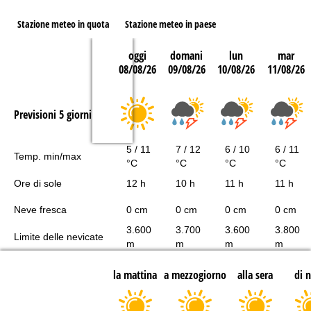
Stazione meteo in quota
Stazione meteo in paese
oggi
domani
lun
mar
08/08/26
09/08/26
10/08/26
11/08/26
Previsioni 5 giorni
5 / 11
7 / 12
6 / 10
6 / 11
Temp. min/max
°C
°C
°C
°C
Ore di sole
12 h
10 h
11 h
11 h
Neve fresca
0 cm
0 cm
0 cm
0 cm
3.600
3.700
3.600
3.800
Limite delle nevicate
m
m
m
m
la mattina
a mezzogiorno
alla sera
di 