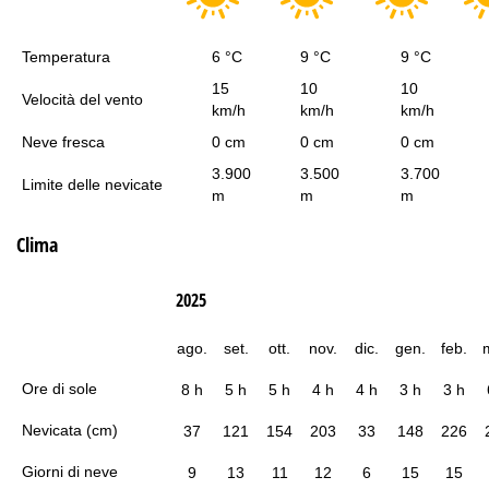
Temperatura
6 °C
9 °C
9 °C
15
10
10
Velocità del vento
km/h
km/h
km/h
Neve fresca
0 cm
0 cm
0 cm
3.900
3.500
3.700
Limite delle nevicate
m
m
m
Clima
2025
ago.
set.
ott.
nov.
dic.
gen.
feb.
Ore di sole
8 h
5 h
5 h
4 h
4 h
3 h
3 h
Nevicata (cm)
37
121
154
203
33
148
226
Giorni di neve
9
13
11
12
6
15
15