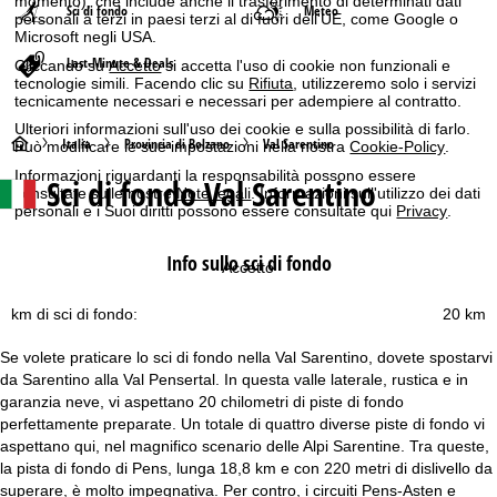
momento), che include anche il trasferimento di determinati dati
Sci di fondo
Meteo
personali a terzi in paesi terzi al di fuori dell'UE, come Google o
Microsoft negli USA.
Last-Minute & Deals
Cliccando su
Accetto
si accetta l'uso di cookie non funzionali e
tecnologie simili. Facendo clic su
Rifiuta
, utilizzeremo solo i servizi
tecnicamente necessari e necessari per adempiere al contratto.
Ulteriori informazioni sull'uso dei cookie e sulla possibilità di farlo.
H
Italia
Provincia di Bolzano
Val Sarentino
Può modificare le sue impostazioni nella nostra
Cookie-Policy
.
Informazioni riguardanti la responsabilità possono essere
Sci di fondo Val Sarentino
o
consultate sulle nostre
Note legali
. Informazioni sull'utilizzo dei dati
personali e i Suoi diritti possono essere consultate qui
Privacy
.
m
Info sullo sci di fondo
Accetto
e
km di sci di fondo:
20 km
p
Se volete praticare lo sci di fondo nella Val Sarentino, dovete spostarvi
a
da Sarentino alla Val Pensertal. In questa valle laterale, rustica e in
garanzia neve, vi aspettano 20 chilometri di piste di fondo
g
perfettamente preparate. Un totale di quattro diverse piste di fondo vi
aspettano qui, nel magnifico scenario delle Alpi Sarentine. Tra queste,
e
la pista di fondo di Pens, lunga 18,8 km e con 220 metri di dislivello da
superare, è molto impegnativa. Per contro, i circuiti Pens-Asten e