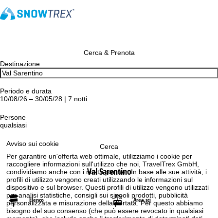
Cerca & Prenota
Destinazione
Periodo e durata
10/08/26 – 30/05/28 | 7 notti
Persone
qualsiasi
Avviso sui cookie
Cerca
Per garantire un'offerta web ottimale, utilizziamo i cookie per
raccogliere informazioni sull'utilizzo che noi, TravelTrex GmbH,
Val Sarentino
condividiamo anche con i nostri partner. In base alle sue attività, i
profili di utilizzo vengono creati utilizzando le informazioni sul
dispositivo e sul browser. Questi profili di utilizzo vengono utilizzati
per analisi statistiche, consigli sui singoli prodotti, pubblicità
Elenco
Area sci
personalizzata e misurazione della portata. Per questo abbiamo
bisogno del suo consenso (che può essere revocato in qualsiasi