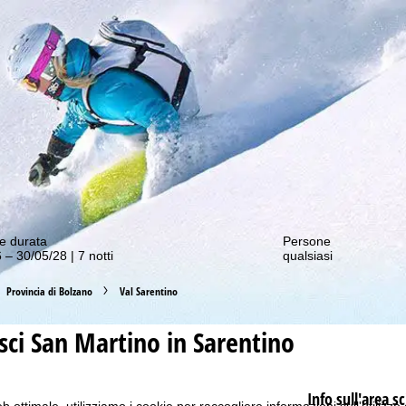
nostre offerte migliori!
e durata
Persone
 – 30/05/28 | 7 notti
qualsiasi
Provincia di Bolzano
Val Sarentino
sci
San Martino in Sarentino
Info sull'area sc
b ottimale, utilizziamo i cookie per raccogliere informazioni sull'utilizzo