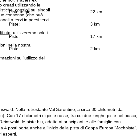
 creati utilizzando le
istiche, consigli sui singoli
Piste totale:
22 km
 suo consenso (che può
ali a terzi in paesi terzi
Piste:
3 km
ifiuta
, utilizzeremo solo i
Piste:
17 km
ioni nella nostra
Piste:
2 km
rmazioni sull'utilizzo dei
swald. Nella retrostante Val Sarentino, a circa 30 chilometri da
m). Con 17 chilometri di piste rosse, tra cui due lunghe piste nel bosco,
 Reinswald, le piste blu, adatte ai principianti e alle famiglie con
 4 posti porta anche all'inizio della pista di Coppa Europa "Jochpiste",
 esperti.