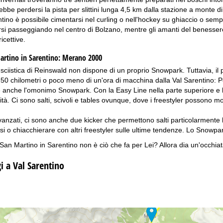
bbe perdersi la pista per slittini lunga 4,5 km dalla stazione a monte di 
ntino è possibile cimentarsi nel curling o nell'hockey su ghiaccio o sem
rsi passeggiando nel centro di Bolzano, mentre gli amanti del benesser
icettive.
rtino in Sarentino:
Merano 2000
sciistica di Reinswald non dispone di un proprio Snowpark. Tuttavia, il 
i 50 chilometri o poco meno di un'ora di macchina dalla Val Sarentino: P
e anche l'omonimo Snowpark. Con la Easy Line nella parte superiore e la 
i abilità. Ci sono salti, scivoli e tables ovunque, dove i freestyler possono
avanzati, ci sono anche due kicker che permettono salti particolarmente l
rsi o chiacchierare con altri freestyler sulle ultime tendenze. Lo Snowpar
San Martino in Sarentino non è ciò che fa per Lei? Allora dia un'occhiat
gi a Val Sarentino