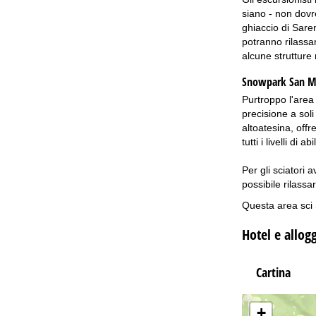
siano - non dovre
ghiaccio di Sare
potranno rilassa
alcune strutture r
Snowpark San Ma
Purtroppo l'area 
precisione a sol
altoatesina, offr
tutti i livelli d
Per gli sciatori 
possibile rilassa
Questa area sci 
Hotel e allog
Cartina
+