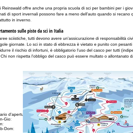
di Reinswald offre anche una propria scuola di sci per bambini per i giova
ionati di sport invernali possono fare a meno dell'auto quando si recano
ttutto in inverno.
amento sulle piste da sci in Italia
 aree sciistiche, tutti devono avere un'assicurazione di responsabilità ci
gole giornate. Lo sci in stato di ebbrezza è vietato e punito con pesant
idurre il rischio di infortuni, è obbligatorio l'uso del casco per tutti (ind
). Chi non rispetta l'obbligo del casco può essere multato o allontanato da
ario d'apertura
n-Gio:
09:00-17:00
n:
09:00-14:00
b-Dom:
chiuso