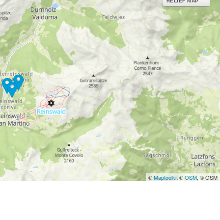
RELIEF MAP
©
Maptoolkit
©
OSM
, © OSM