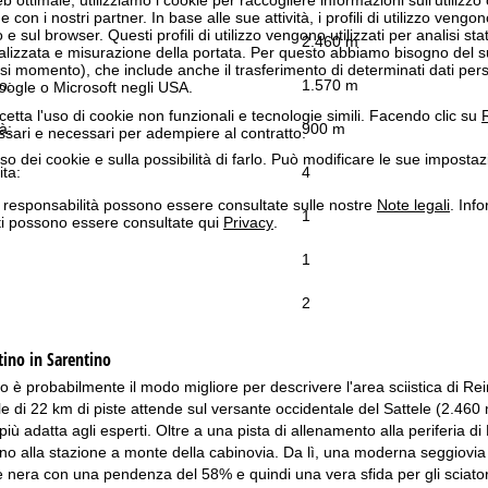
n i nostri partner. In base alle sue attività, i profili di utilizzo vengono
 e sul browser. Questi profili di utilizzo vengono utilizzati per analisi stat
2.460 m
onalizzata e misurazione della portata. Per questo abbiamo bisogno del
i momento), che include anche il trasferimento di determinati dati person
o:
1.570 m
Google o Microsoft negli USA.
cetta l'uso di cookie non funzionali e tecnologie simili. Facendo clic su
R
à:
900 m
ssari e necessari per adempiere al contratto.
'uso dei cookie e sulla possibilità di farlo. Può modificare le sue impostaz
ita:
4
a responsabilità possono essere consultate sulle nostre
Note legali
. Info
1
itti possono essere consultate qui
Privacy
.
1
2
ino in Sarentino
 è probabilmente il modo migliore per descrivere l'area sciistica di Rein
e di 22 km di piste attende sul versante occidentale del Sattele (2.460 
 più adatta agli esperti. Oltre a una pista di allenamento alla periferia di
ano alla stazione a monte della cabinovia. Da lì, una moderna seggiovia a
e nera con una pendenza del 58% e quindi una vera sfida per gli sciatori