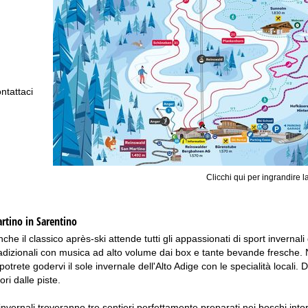
Consulenza
ntattaci
Clicchi qui per ingrandire l
rtino in Sarentino
he il classico après-ski attende tutti gli appassionati di sport invernali
adizionali con musica ad alto volume dai box e tante bevande fresche. Ne
otrete godervi il sole invernale dell'Alto Adige con le specialità local
ori dalle piste.
 invernali troveranno tre sentieri perfettamente preparati nei boschi intor