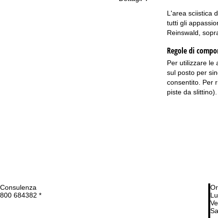
L'area sciistica 
tutti gli appass
Reinswald, sopra
Regole di comport
Per utilizzare le
sul posto per sin
consentito. Per r
piste da slittino
Consulenza
Or
800 684382 *
Lu
Ve
Sa