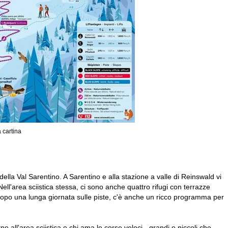
a cartina
 della Val Sarentino. A Sarentino e alla stazione a valle di Reinswald vi
ll'area sciistica stessa, ci sono anche quattro rifugi con terrazze
i. Dopo una lunga giornata sulle piste, c'è anche un ricco programma per
no all'area sciistica e chi ama le corse veloci - grandi o piccoli che