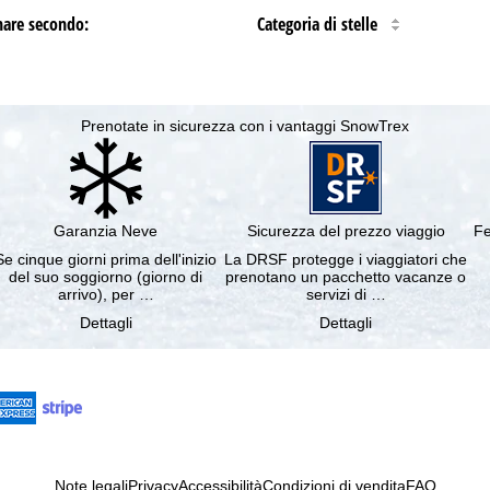
nare secondo:
Categoria di stelle
Prenotate in sicurezza con i vantaggi SnowTrex
Garanzia Neve
Sicurezza del prezzo viaggio
Fe
Se cinque giorni prima dell'inizio
La DRSF protegge i viaggiatori che
del suo soggiorno (giorno di
prenotano un pacchetto vacanze o
arrivo), per …
servizi di …
Dettagli
Dettagli
Note legali
Privacy
Accessibilità
Condizioni di vendita
FAQ