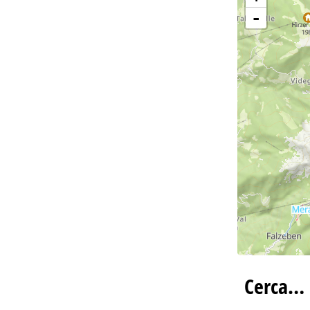
-
Cerca…