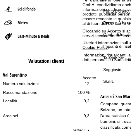
GmbH, condividiamo anche co
Sci di fondo
informazioni sul dispositivo
p
Punto più alto:
prodotti, pubblicità pers
essere revocato in qualsias
Meteo
a
Punto più bass
al di fuori dell'UE, come 
Cliccando su
Accetto
si ac
g
Quota di localit
servizi tecnicamente nece
Last-Minute & Deals
Ulteriori informazioni sull
Impianti di risal
e
Cookie-Policy
.
Informazioni riguardanti l
Telecabine:
Valutazioni clienti
dati personali e i Suoi dir
Seggiovie:
Val Sarentino
Accetto
Skilift:
Numero valutazioni:
12
Raccomandazione:
100 %
Area sci
San Mart
Località
9,2
Compatto: questo
Bolzano, un total
l'area sciistica è
Area sci
9,3
bambini, si trov
classificata com
Dettagli