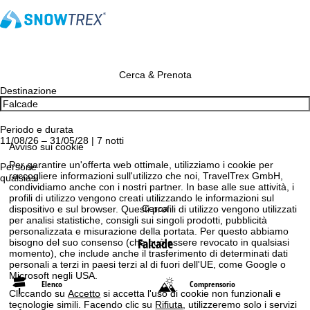
Cerca & Prenota
Destinazione
Periodo e durata
11/08/26 – 31/05/28 | 7 notti
Avviso sui cookie
Per garantire un'offerta web ottimale, utilizziamo i cookie per
Persone
raccogliere informazioni sull'utilizzo che noi, TravelTrex GmbH,
qualsiasi
condividiamo anche con i nostri partner. In base alle sue attività, i
profili di utilizzo vengono creati utilizzando le informazioni sul
Cerca
dispositivo e sul browser. Questi profili di utilizzo vengono utilizzati
per analisi statistiche, consigli sui singoli prodotti, pubblicità
personalizzata e misurazione della portata. Per questo abbiamo
Falcade
bisogno del suo consenso (che può essere revocato in qualsiasi
momento), che include anche il trasferimento di determinati dati
personali a terzi in paesi terzi al di fuori dell'UE, come Google o
Microsoft negli USA.
Elenco
Comprensorio
Cliccando su
Accetto
si accetta l'uso di cookie non funzionali e
tecnologie simili. Facendo clic su
Rifiuta
, utilizzeremo solo i servizi