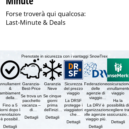
Minute
Forse troverà qui qualcosa:
Last-Minute & Deals
Prenotate in sicurezza con i vantaggi SnowTrex
nnullamento
Garanzia-
Garanzia
Sicurezza
Federazione
Assicurazion
&
Best-Price
Neve
del prezzo
delle
annullament
cambiamento
viaggio
agenzie di
viaggio
Se trova un
Se cinque
della
viaggio
pacchetto
giorni
La DRSF
Ha la
prenotazione
tedesche
Fino a 5
vacanza –
prima
protegge i
La DRV è
possibilità d
gratuiti
iorni dopo la
di
dell'inizio
viaggiatori
l'organizzazione
scegliere tr
prenotazione
disponibilità
del suo
che
delle agenzie di
l'assicurazio
Dettagli
Dettagli
è possibile
e servizi
soggiorno
prenotano
viaggio più
annullament
Dettagli
Dettagli
annullare
inclusi
(giorno di
un
grande in
viaggio
Dettagli
Dettagli
ratuitamente
uguali –
arrivo),
pacchetto
Germania.
(compresa 