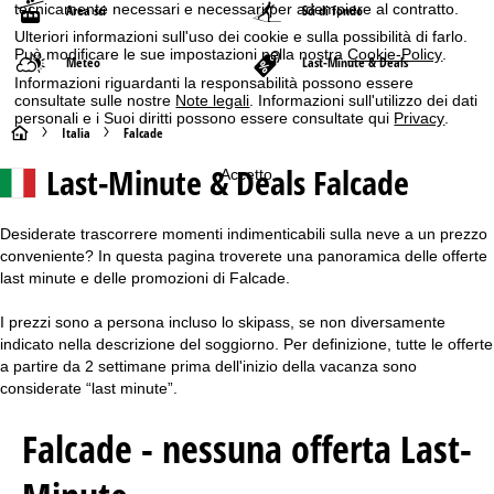
tecnicamente necessari e necessari per adempiere al contratto.
Area sci
Sci di fondo
Ulteriori informazioni sull'uso dei cookie e sulla possibilità di farlo.
Può modificare le sue impostazioni nella nostra
Cookie-Policy
.
Meteo
Last-Minute & Deals
Informazioni riguardanti la responsabilità possono essere
consultate sulle nostre
Note legali
. Informazioni sull'utilizzo dei dati
personali e i Suoi diritti possono essere consultate qui
Privacy
.
H
Italia
Falcade
Last-Minute & Deals Falcade
Accetto
o
m
Desiderate trascorrere momenti indimenticabili sulla neve a un prezzo
conveniente? In questa pagina troverete una panoramica delle offerte
e
last minute e delle promozioni di Falcade.
p
I prezzi sono a persona incluso lo skipass, se non diversamente
indicato nella descrizione del soggiorno. Per definizione, tutte le offerte
a
a partire da 2 settimane prima dell'inizio della vacanza sono
considerate “last minute”.
g
Falcade - nessuna offerta Last-
e