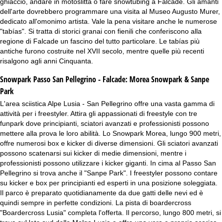
ghiaccio, andare in motoslitta o fare snowtubing a Falcade. Gli amanti
dell'arte dovrebbero programmare una visita al Museo Augusto Murer,
dedicato all'omonimo artista. Vale la pena visitare anche le numerose
"tabías". Si tratta di storici granai con fienili che conferiscono alla
regione di Falcade un fascino del tutto particolare. Le tabías più
antiche furono costruite nel XVII secolo, mentre quelle più recenti
risalgono agli anni Cinquanta.
Snowpark Passo San Pellegrino - Falcade:
Morea Snowpark & Sanpe
Park
L'area sciistica Alpe Lusia - San Pellegrino offre una vasta gamma di
attività per i freestyler. Attira gli appassionati di freestyle con tre
funpark dove principianti, sciatori avanzati e professionisti possono
mettere alla prova le loro abilità. Lo Snowpark Morea, lungo 900 metri,
offre numerosi box e kicker di diverse dimensioni. Gli sciatori avanzati
possono scatenarsi sui kicker di medie dimensioni, mentre i
professionisti possono utilizzare i kicker giganti. In cima al Passo San
Pellegrino si trova anche il "Sanpe Park". I freestyler possono contare
su kicker e box per principianti ed esperti in una posizione soleggiata.
Il parco è preparato quotidianamente da due gatti delle nevi ed è
quindi sempre in perfette condizioni. La pista di boardercross
"Boardercross Lusia" completa l'offerta. Il percorso, lungo 800 metri, si