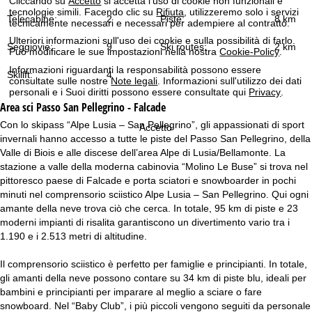
Cliccando su
Accetto
si accetta l'uso di cookie non funzionali e
tecnologie simili. Facendo clic su
Rifiuta
, utilizzeremo solo i servizi
Telecabine:
2
Piste:
8 km
tecnicamente necessari e necessari per adempiere al contratto.
Ulteriori informazioni sull'uso dei cookie e sulla possibilità di farlo.
Seggiovie:
9
Ski routes:
2 km
Può modificare le sue impostazioni nella nostra
Cookie-Policy
.
Informazioni riguardanti la responsabilità possono essere
Skilift:
4
consultate sulle nostre
Note legali
. Informazioni sull'utilizzo dei dati
personali e i Suoi diritti possono essere consultate qui
Privacy
.
Area sci
Passo San Pellegrino - Falcade
Con lo skipass “Alpe Lusia – San Pellegrino”, gli appassionati di sport
Accetto
invernali hanno accesso a tutte le piste del Passo San Pellegrino, della
Valle di Biois e alle discese dell’area Alpe di Lusia/Bellamonte. La
stazione a valle della moderna cabinovia “Molino Le Buse” si trova nel
pittoresco paese di Falcade e porta sciatori e snowboarder in pochi
minuti nel comprensorio sciistico Alpe Lusia – San Pellegrino. Qui ogni
amante della neve trova ciò che cerca. In totale, 95 km di piste e 23
moderni impianti di risalita garantiscono un divertimento vario tra i
1.190 e i 2.513 metri di altitudine.
Il comprensorio sciistico è perfetto per famiglie e principianti. In totale,
gli amanti della neve possono contare su 34 km di piste blu, ideali per
bambini e principianti per imparare al meglio a sciare o fare
snowboard. Nel “Baby Club”, i più piccoli vengono seguiti da personale