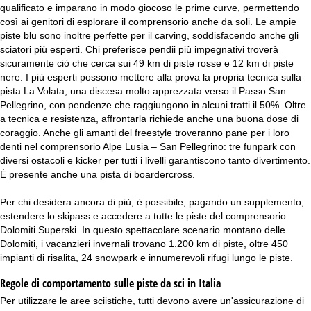
qualificato e imparano in modo giocoso le prime curve, permettendo
così ai genitori di esplorare il comprensorio anche da soli. Le ampie
piste blu sono inoltre perfette per il carving, soddisfacendo anche gli
sciatori più esperti. Chi preferisce pendii più impegnativi troverà
sicuramente ciò che cerca sui 49 km di piste rosse e 12 km di piste
nere. I più esperti possono mettere alla prova la propria tecnica sulla
pista La Volata, una discesa molto apprezzata verso il Passo San
Pellegrino, con pendenze che raggiungono in alcuni tratti il 50%. Oltre
a tecnica e resistenza, affrontarla richiede anche una buona dose di
coraggio. Anche gli amanti del freestyle troveranno pane per i loro
denti nel comprensorio Alpe Lusia – San Pellegrino: tre funpark con
diversi ostacoli e kicker per tutti i livelli garantiscono tanto divertimento.
È presente anche una pista di boardercross.
Per chi desidera ancora di più, è possibile, pagando un supplemento,
estendere lo skipass e accedere a tutte le piste del comprensorio
Dolomiti Superski. In questo spettacolare scenario montano delle
Dolomiti, i vacanzieri invernali trovano 1.200 km di piste, oltre 450
impianti di risalita, 24 snowpark e innumerevoli rifugi lungo le piste.
Regole di comportamento sulle piste da sci in Italia
Per utilizzare le aree sciistiche, tutti devono avere un'assicurazione di