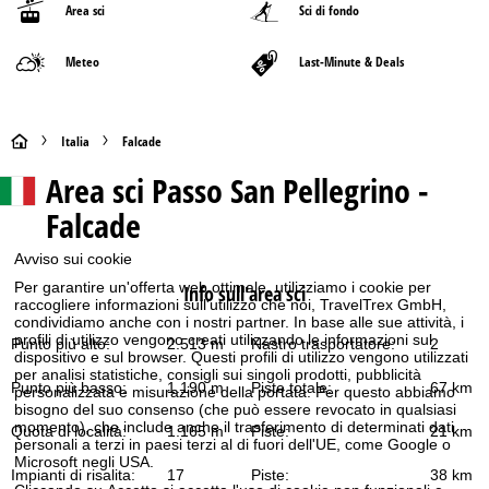
Area sci
Sci di fondo
Meteo
Last-Minute & Deals
H
Italia
Falcade
Area sci
Passo San Pellegrino -
o
Falcade
m
Avviso sui cookie
e
Per garantire un'offerta web ottimale, utilizziamo i cookie per
Info sull'area sci
raccogliere informazioni sull'utilizzo che noi, TravelTrex GmbH,
p
condividiamo anche con i nostri partner. In base alle sue attività, i
profili di utilizzo vengono creati utilizzando le informazioni sul
Punto più alto:
2.513 m
Nastro trasportatore:
2
dispositivo e sul browser. Questi profili di utilizzo vengono utilizzati
a
per analisi statistiche, consigli sui singoli prodotti, pubblicità
Punto più basso:
1.190 m
Piste totale:
67 km
personalizzata e misurazione della portata. Per questo abbiamo
g
bisogno del suo consenso (che può essere revocato in qualsiasi
momento), che include anche il trasferimento di determinati dati
Quota di località:
1.165 m
Piste:
21 km
personali a terzi in paesi terzi al di fuori dell'UE, come Google o
e
Microsoft negli USA.
Impianti di risalita:
17
Piste:
38 km