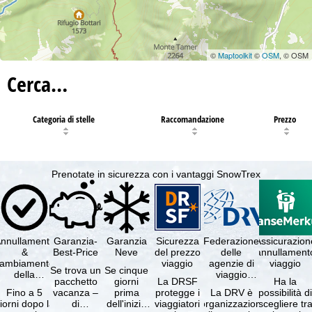
©
Maptoolkit
©
OSM
, © OSM
Cerca…
Categoria di stelle
Raccomandazione
Prezzo
Prenotate in sicurezza con i vantaggi SnowTrex
nnullamento
Garanzia-
Garanzia
Sicurezza
Federazione
Assicurazion
&
Best-Price
Neve
del prezzo
delle
annullament
cambiamento
viaggio
agenzie di
viaggio
Se trova un
Se cinque
della
viaggio
pacchetto
giorni
La DRSF
Ha la
prenotazione
tedesche
Fino a 5
vacanza –
prima
protegge i
La DRV è
possibilità d
gratuiti
iorni dopo la
di
dell'inizio
viaggiatori
l'organizzazione
scegliere tr