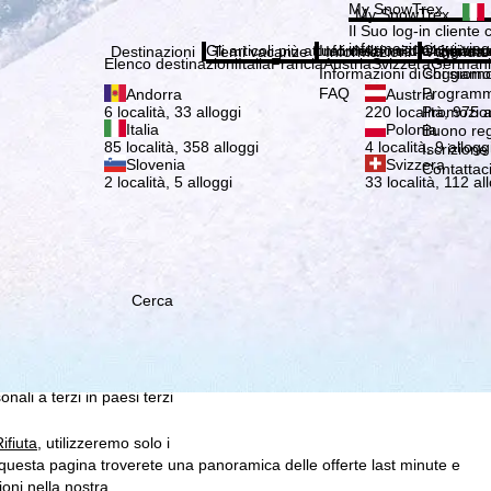
Si pr
My SnowTrex
My SnowTrex
Iscrizione
Il Suo log-in cliente 
informazioni sui viag
Gli articoli più attuali della nostra rivista 
Informazioni di soggiorn
Chi siamo
Destinazioni
Temi vacanze
Informazioni
Azienda
Elenco destinazioni
Italia
Francia
Austria
Svizzera
German
Informazioni di soggiorn
Chi siamo
FAQ
Programma
Andorra
Austria
Promozion
6 località, 33 alloggi
220 località, 975 a
Italia
Polonia
Buono re
85 località, 358 alloggi
4 località, 9 allogg
Iscrizione
Slovenia
Svizzera
Contattac
2 località, 5 alloggi
33 località, 112 al
Cerca
 che noi, TravelTrex
 creati utilizzando le
istiche, consigli sui singoli
 suo consenso (che può
ali a terzi in paesi terzi
ifiuta
, utilizzeremo solo i
questa pagina troverete una panoramica delle offerte last minute e
ioni nella nostra