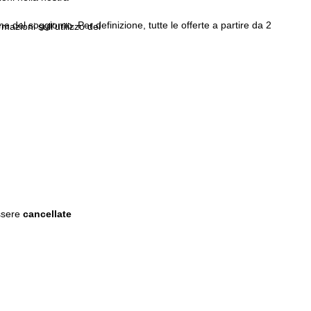
 del soggiorno. Per definizione, tutte le offerte a partire da 2
rmazioni sull'utilizzo dei
ssere
cancellate