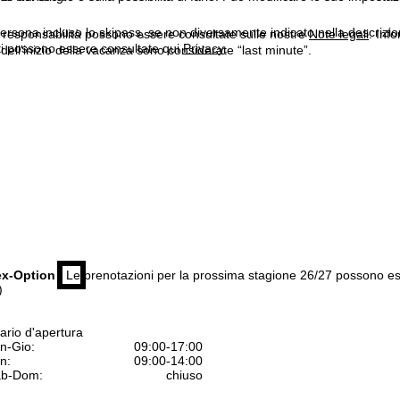
ersona incluso lo skipass, se non diversamente indicato nella descrizione
a responsabilità possono essere consultate sulle nostre
Note legali
. Info
itti possono essere consultate qui
Privacy
.
dell'inizio della vacanza sono considerate “last minute”.
ex-Option
| Le prenotazioni per la prossima stagione 26/27 possono e
)
ario d'apertura
n-Gio:
09:00-17:00
n:
09:00-14:00
b-Dom:
chiuso