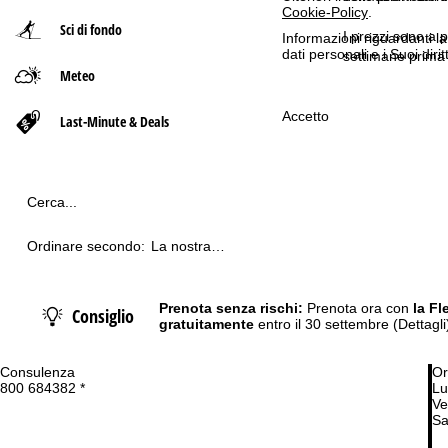
Cookie-Policy
.
Sci di fondo
p
I prezzi sono a p
Informazioni riguardanti l
dati personali e i Suoi dir
settimane prima 
Meteo
a
Accetto
g
Last-Minute & Deals
e
Cerca...
Ordinare secondo:
La nostra
raccomandazione
Prenota senza rischi:
Prenota ora con
la Fl
Consiglio
gratuitamente
entro il 30 settembre
(Dettagli
Consulenza
Or
800 684382 *
Lu
Ve
Sa