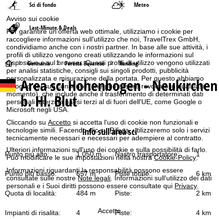
Sci di fondo
Meteo
Avviso sui cookie
Last-Minute & Deals
Per garantire un'offerta web ottimale, utilizziamo i cookie per
raccogliere informazioni sull'utilizzo che noi, TravelTrex GmbH,
condividiamo anche con i nostri partner. In base alle sue attività, i
profili di utilizzo vengono creati utilizzando le informazioni sul
dispositivo e sul browser. Questi profili di utilizzo vengono utilizzati
H
Germania
Foresta Bavarese
Runding
per analisi statistiche, consigli sui singoli prodotti, pubblicità
personalizzata e misurazione della portata. Per questo abbiamo
Area sci
Hohenbogen - Neukirchen
o
bisogno del suo consenso (che può essere revocato in qualsiasi
momento), che include anche il trasferimento di determinati dati
b. Hl. Blut
personali a terzi in paesi terzi al di fuori dell'UE, come Google o
m
Microsoft negli USA.
Cliccando su
Accetto
si accetta l'uso di cookie non funzionali e
e
Info sull'area sci
tecnologie simili. Facendo clic su
Rifiuta
, utilizzeremo solo i servizi
tecnicamente necessari e necessari per adempiere al contratto.
p
Ulteriori informazioni sull'uso dei cookie e sulla possibilità di farlo.
Punto più alto:
1.050 m
Nastro trasportatore:
1
Può modificare le sue impostazioni nella nostra
Cookie-Policy
.
a
Informazioni riguardanti la responsabilità possono essere
Punto più basso:
657 m
Piste totale:
6 km
consultate sulle nostre
Note legali
. Informazioni sull'utilizzo dei dati
g
personali e i Suoi diritti possono essere consultate qui
Privacy
.
Quota di località:
484 m
Piste:
2 km
e
Accetto
Impianti di risalita:
4
Piste:
4 km