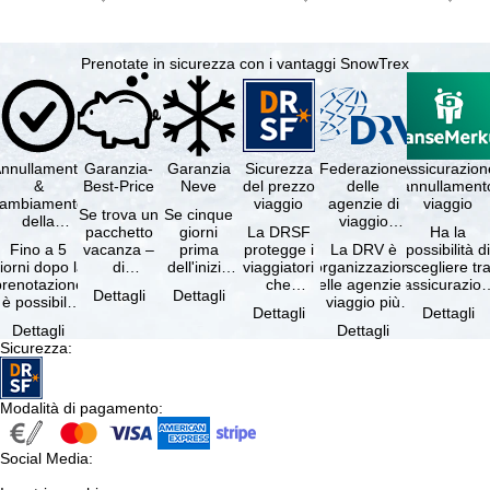
Prenotate in sicurezza con i vantaggi SnowTrex
nnullamento
Garanzia-
Garanzia
Sicurezza
Federazione
Assicurazion
&
Best-Price
Neve
del prezzo
delle
annullament
cambiamento
viaggio
agenzie di
viaggio
Se trova un
Se cinque
della
viaggio
pacchetto
giorni
La DRSF
Ha la
prenotazione
tedesche
Fino a 5
vacanza –
prima
protegge i
La DRV è
possibilità d
gratuiti
iorni dopo la
di
dell'inizio
viaggiatori
l'organizzazione
scegliere tr
prenotazione
disponibilità
del suo
che
delle agenzie di
l'assicurazio
Dettagli
Dettagli
è possibile
e servizi
soggiorno
prenotano
viaggio più
annullament
Dettagli
Dettagli
annullare
inclusi
(giorno di
un
grande in
viaggio
Dettagli
Dettagli
ratuitamente
uguali –
arrivo),
pacchetto
Germania.
(compresa 
Sicurezza
:
il …
presso …
per …
vacanze o
Criteri …
servizi di …
Modalità di pagamento
:
Social Media
: