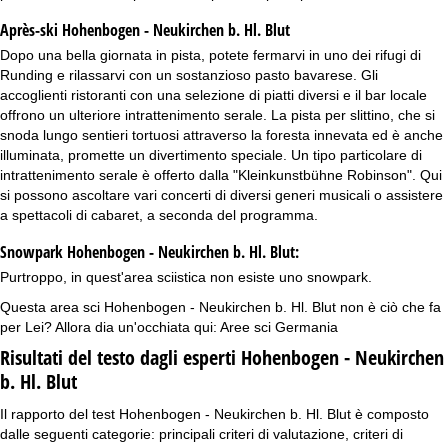
Après-ski Hohenbogen - Neukirchen b. Hl. Blut
Dopo una bella giornata in pista, potete fermarvi in uno dei rifugi di
Runding e rilassarvi con un sostanzioso pasto bavarese. Gli
accoglienti ristoranti con una selezione di piatti diversi e il bar locale
offrono un ulteriore intrattenimento serale. La pista per slittino, che si
snoda lungo sentieri tortuosi attraverso la foresta innevata ed è anche
illuminata, promette un divertimento speciale. Un tipo particolare di
intrattenimento serale è offerto dalla "Kleinkunstbühne Robinson". Qui
si possono ascoltare vari concerti di diversi generi musicali o assistere
a spettacoli di cabaret, a seconda del programma.
Snowpark Hohenbogen - Neukirchen b. Hl. Blut:
Purtroppo, in quest'area sciistica non esiste uno snowpark.
Questa area sci Hohenbogen - Neukirchen b. Hl. Blut non è ciò che fa
per Lei? Allora dia un'occhiata qui:
Aree sci Germania
Risultati del testo dagli esperti Hohenbogen - Neukirchen
b. Hl. Blut
Il rapporto del test Hohenbogen - Neukirchen b. Hl. Blut è composto
dalle seguenti categorie: principali criteri di valutazione, criteri di