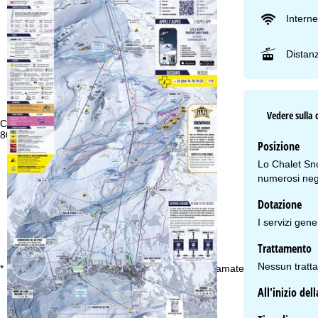
Interne
Distan
Vedere sulla 
Consulenza
Or
800 684382 *
Lu
Posizione
Ve
Sa
Lo Chalet Sno
numerosi nego
Dotazione
I servizi gen
Trattamento
Co
Nessun tratt
* numero verde gratuito. Disponibile solo per chiamate dall’Italia
All'inizio de