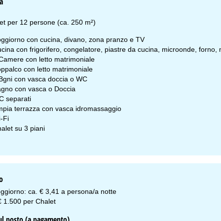
a
et per 12 persone (ca. 250 m²)
ggiorno con cucina, divano, zona pranzo e TV
cina con frigorifero, congelatore, piastre da cucina, microonde, forno, 
Camere con letto matrimoniale
ppalco con letto matrimoniale
Bgni con vasca doccia o WC
gno con vasca o Doccia
 separati
pia terrazza con vasca idromassaggio
-Fi
alet su 3 piani
o
ggiorno: ca. € 3,41 a persona/a notte
€ 1.500 per Chalet
sul posto (a pagamento)