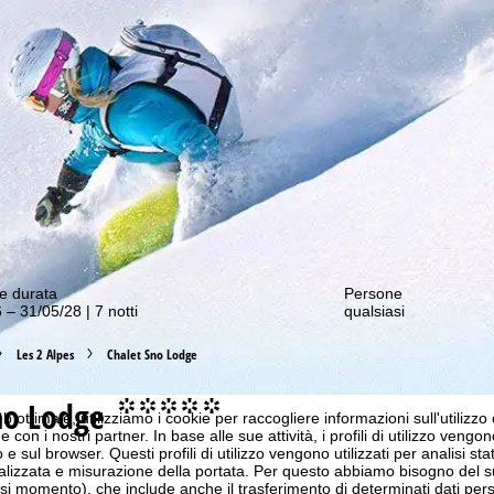
nostre offerte migliori!
e durata
Persone
 – 31/05/28 | 7 notti
qualsiasi
Les 2 Alpes
Chalet Sno Lodge
no Lodge
°°°°°
b ottimale, utilizziamo i cookie per raccogliere informazioni sull'utilizzo
n i nostri partner. In base alle sue attività, i profili di utilizzo vengono
 e sul browser. Questi profili di utilizzo vengono utilizzati per analisi stat
onalizzata e misurazione della portata. Per questo abbiamo bisogno del
i momento), che include anche il trasferimento di determinati dati person