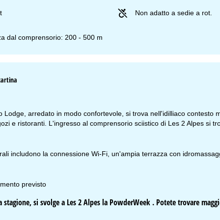
t
Non adatto a sedie a rot.
za dal comprensorio: 200 - 500 m
cartina
ario d'apertura
n-Gio:
09:00-17:00
n:
09:00-14:00
b-Dom:
chiuso
 Lodge, arredato in modo confortevole, si trova nell'idilliaco contesto
zi e ristoranti. L'ingresso al comprensorio sciistico di Les 2 Alpes si tr
Consulenza
erali includono la connessione Wi-Fi, un'ampia terrazza con idromassagg
ntattaci
amento previsto
lla stagione, si svolge a Les 2 Alpes la PowderWeek . Potete trovare magg