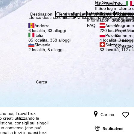
Si pr
My SnowTrex
My SnowTrex
Iscrizione
Il Suo log-in cliente 
informazioni sui viag
Gli articoli più attuali della nostra rivista 
Informazioni di soggiorn
Chi siamo
Destinazioni
Temi vacanze
Informazioni
Azienda
Elenco destinazioni
Italia
Francia
Austria
Svizzera
German
Informazioni di soggiorn
Chi siamo
FAQ
Programma
Andorra
Austria
Promozion
6 località, 33 alloggi
220 località, 976 a
Italia
Polonia
Buono re
85 località, 358 alloggi
4 località, 9 allogg
Iscrizione
Slovenia
Svizzera
Contattac
2 località, 5 alloggi
33 località, 112 al
Cerca
 che noi, TravelTrex
Cartina
 creati utilizzando le
istiche, consigli sui singoli
 suo consenso (che può
Notificatemi
ali a terzi in paesi terzi