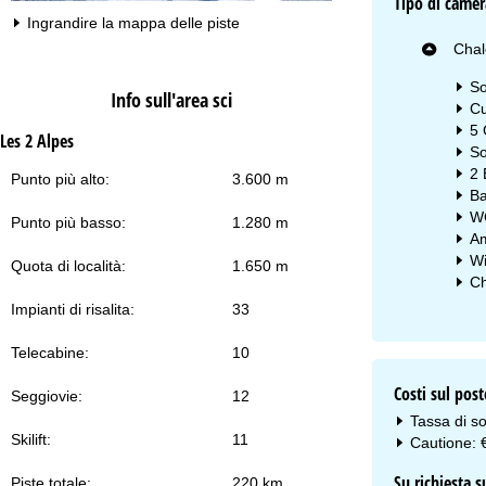
Tipo di camer
Ingrandire la mappa delle piste
Chal
So
Info sull'area sci
Cu
5 
Les 2 Alpes
So
2 
Punto più alto:
3.600 m
Ba
WC
Punto più basso:
1.280 m
Am
Wi
Quota di località:
1.650 m
Ch
Impianti di risalita:
33
Telecabine:
10
Costi sul post
Seggiovie:
12
Tassa di so
Skilift:
11
Cautione: 
Su richiesta 
Piste totale:
220 km