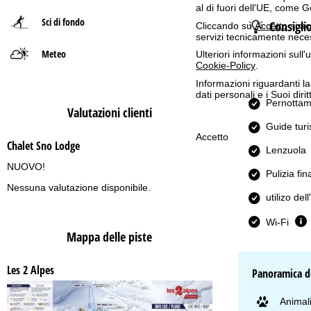
al di fuori dell'UE, come 
Sci di fondo
Consigli
p
Cliccando su
Accetto
si ac
servizi tecnicamente nece
Meteo
a
Ulteriori informazioni sull
Cookie-Policy
.
g
Informazioni riguardanti l
dati personali e i Suoi dir
Pernottam
Valutazioni clienti
e
Guide tur
Accetto
Chalet Sno Lodge
Lenzuola
NUOVO!
Pulizia fin
Nessuna valutazione disponibile.
utilizo de
Wi-Fi
Mappa delle piste
Les 2 Alpes
Panoramica de
Animali