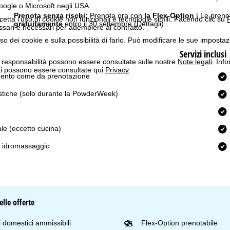
Google o Microsoft negli USA.
Prenota senza rischi:
Prenota ora con
la Flex-Option
| Le preno
o
cetta l'uso di cookie non funzionali e tecnologie simili. Facendo clic su
R
gratuitamente
entro il 30 settembre
(Dettagli)
ssari e necessari per adempiere al contratto.
'uso dei cookie e sulla possibilità di farlo. Può modificare le sue impostaz
Servizi inclusi
a responsabilità possono essere consultate sulle nostre
Note legali
. Info
itti possono essere consultate qui
Privacy
.
ento come da prenotazione
istiche (solo durante la PowderWeek)
ale (eccetto cucina)
ll' idromassaggio
lle offerte
 domestici ammissibili
Flex-Option prenotabile