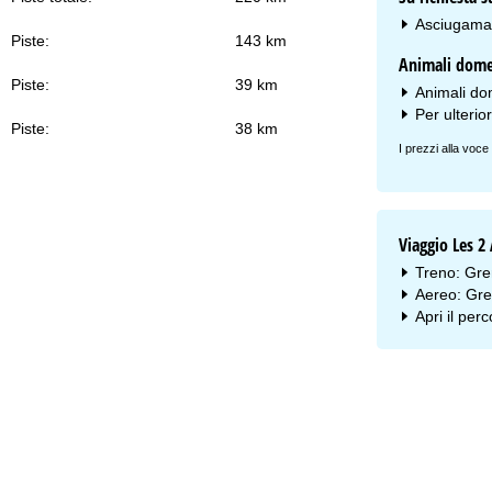
Asciugaman
Piste:
143 km
Animali dome
Piste:
39 km
Animali dom
Per ulterio
Piste:
38 km
I prezzi alla voce
Viaggio Les 2
Treno: Gre
Aereo: Gre
Apri il per