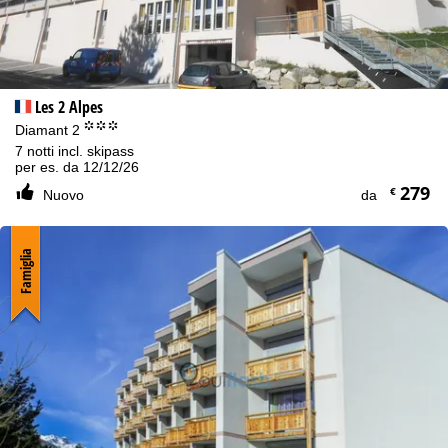
Les 2 Alpes
°°°
Diamant 2
7 notti incl. skipass
per es. da 12/12/26
279
€
Nuovo
da
Famiglia