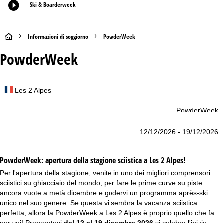
Ski & Boarderweek
H
Informazioni di soggiorno
PowderWeek
PowderWeek
o
m
Destinazione
Les 2 Alpes
e
PowderWeek
Evento
p
12/12/2026 - 19/12/2026
a
Data
g
PowderWeek: apertura della stagione sciistica a Les 2 Alpes!
Per l'apertura della stagione, venite in uno dei migliori comprensori
e
sciistici su ghiacciaio del mondo, per fare le prime curve su piste
ancora vuote a metà dicembre e godervi un programma après-ski
unico nel suo genere. Se questa vi sembra la vacanza sciistica
perfetta, allora la PowderWeek a Les 2 Alpes è proprio quello che fa
per voi! Preparatevi
dal 12 al 19 dicembre 2026
si celebra l'inizio