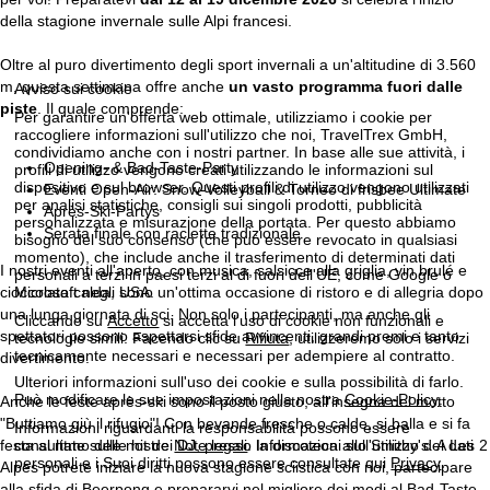
della stagione invernale sulle Alpi francesi.
Oltre al puro divertimento degli sport invernali a un'altitudine di 3.560
m, questa settimana offre anche
un vasto programma fuori dalle
Avviso sui cookie
piste
. Il quale comprende:
Per garantire un'offerta web ottimale, utilizziamo i cookie per
raccogliere informazioni sull'utilizzo che noi, TravelTrex GmbH,
condividiamo anche con i nostri partner. In base alle sue attività, i
Opening- & Bad-Taste-Party
profili di utilizzo vengono creati utilizzando le informazioni sul
dispositivo e sul browser. Questi profili di utilizzo vengono utilizzati
Eventi Open-Air: Snow-Volleyball & Torneo di frisbee Ultimate
per analisi statistiche, consigli sui singoli prodotti, pubblicità
Après-Ski-Partys
personalizzata e misurazione della portata. Per questo abbiamo
Serata finale con raclette tradizionale
bisogno del suo consenso (che può essere revocato in qualsiasi
momento), che include anche il trasferimento di determinati dati
I nostri eventi all'aperto, con musica, salsicce alla griglia, vin brulé e
personali a terzi in paesi terzi al di fuori dell'UE, come Google o
Microsoft negli USA.
cioccolata calda, sono un'ottima occasione di ristoro e di allegria dopo
una lunga giornata di sci. Non solo i partecipanti, ma anche gli
Cliccando su
Accetto
si accetta l'uso di cookie non funzionali e
spettatori possono aspettarsi sfide avvincenti, grandi premi e tanto
tecnologie simili. Facendo clic su
Rifiuta
, utilizzeremo solo i servizi
tecnicamente necessari e necessari per adempiere al contratto.
divertimento.
Ulteriori informazioni sull'uso dei cookie e sulla possibilità di farlo.
Può modificare le sue impostazioni nella nostra
Cookie-Policy
.
Anche le feste après-ski sono il posto giusto, all'insegna del motto
"Buttiamo giù il rifugio"! Con bevande fresche o calde, si balla e si fa
Informazioni riguardanti la responsabilità possono essere
festa al ritmo delle hit dei DJ, presso la discoteca allo Smithy's. A Les 2
consultate sulle nostre
Note legali
. Informazioni sull'utilizzo dei dati
personali e i Suoi diritti possono essere consultate qui
Privacy
.
Alpes potrete iniziare la nuova stagione sciistica con noi, partecipare
alla sfida di Beerpong e prepararvi nel migliore dei modi al Bad-Taste