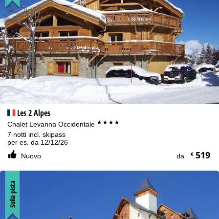
Les 2 Alpes
****
Chalet Levanna Occidentale
7 notti incl. skipass
per es. da 12/12/26
519
€
Nuovo
da
Sulla pista