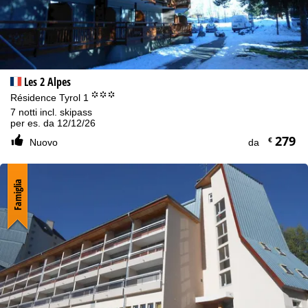
Les 2 Alpes
°°°
Résidence Tyrol 1
7 notti incl. skipass
per es. da 12/12/26
279
€
Nuovo
da
Famiglia