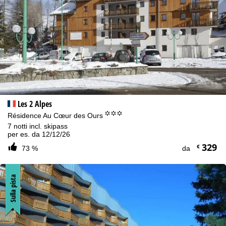
Les 2 Alpes
°°°
Résidence Au Cœur des Ours
7 notti incl. skipass
per es. da 12/12/26
329
€
73 %
da
Sulla pista