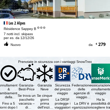
Les 2 Alpes
°°°
Résidence Sappey B
7 notti incl. skipass
per es. da 12/12/26
279
€
Nuovo
da
Prenotate in sicurezza con i vantaggi SnowTrex
nnullamento
Garanzia-
Garanzia
Sicurezza
Federazione
Assicurazion
&
Best-Price
Neve
del prezzo
delle
annullament
cambiamento
viaggio
agenzie di
viaggio
Se trova un
Se cinque
della
viaggio
pacchetto
giorni
La DRSF
Ha la
prenotazione
tedesche
Fino a 5
vacanza –
prima
protegge i
La DRV è
possibilità d
gratuiti
iorni dopo la
di
dell'inizio
viaggiatori
l'organizzazione
scegliere tr