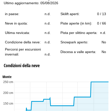
Ultimo aggiornamento: 05/08/2026
in paese:
n.d.
Skilift aperti:
0 / 13
Neve in quota:
n.d.
Piste aperte (in km):
0 / 66
Ultima nevicata:
n.d.
Pista per slittino aperta:
n.d.
Condizione della neve:
n.d.
Snowpark aperto:
No
Percorsi per escursioni
Discesa a valle aperta:
No
invernali:
n.d.
Condizioni della neve
Monte
250 cm
200 cm
150 cm