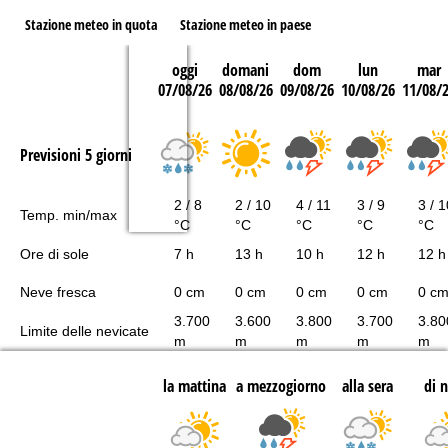
Stazione meteo in quota
Stazione meteo in paese
oggi
domani
dom
lun
mar
07/08/26
08/08/26
09/08/26
10/08/26
11/08/
Previsioni 5 giorni
2 / 8
2 / 10
4 / 11
3 / 9
3 / 1
Temp. min/max
°C
°C
°C
°C
°C
Ore di sole
7 h
13 h
10 h
12 h
12 h
Neve fresca
0 cm
0 cm
0 cm
0 cm
0 c
3.700
3.600
3.800
3.700
3.80
Limite delle nevicate
m
m
m
m
m
la mattina
a mezzogiorno
alla sera
di 