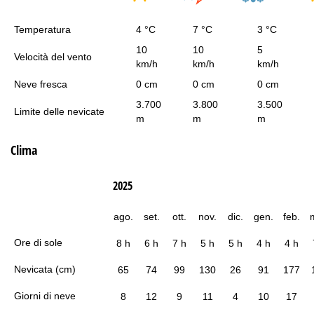
Temperatura
4 °C
7 °C
3 °C
10
10
5
Velocità del vento
km/h
km/h
km/h
Neve fresca
0 cm
0 cm
0 cm
3.700
3.800
3.500
Limite delle nevicate
m
m
m
Clima
2025
ago.
set.
ott.
nov.
dic.
gen.
feb.
Ore di sole
8 h
6 h
7 h
5 h
5 h
4 h
4 h
Nevicata (cm)
65
74
99
130
26
91
177
Giorni di neve
8
12
9
11
4
10
17