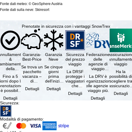
Fonte dati meteo: © GeoSphere Austria
Fonte dati sulla neve: Skiresort
Prenotate in sicurezza con i vantaggi SnowTrex
nnullamento
Garanzia-
Garanzia
Sicurezza
Federazione
Assicurazion
&
Best-Price
Neve
del prezzo
delle
annullament
cambiamento
viaggio
agenzie di
viaggio
Se trova un
Se cinque
della
viaggio
pacchetto
giorni
La DRSF
Ha la
prenotazione
tedesche
Fino a 5
vacanza –
prima
protegge i
La DRV è
possibilità d
gratuiti
iorni dopo la
di
dell'inizio
viaggiatori
l'organizzazione
scegliere tr
prenotazione
disponibilità
del suo
che
delle agenzie di
l'assicurazio
Dettagli
Dettagli
è possibile
e servizi
soggiorno
prenotano
viaggio più
annullament
Dettagli
Dettagli
annullare
inclusi
(giorno di
un
grande in
viaggio
Dettagli
Dettagli
ratuitamente
uguali –
arrivo),
pacchetto
Germania.
(compresa 
Sicurezza
:
il …
presso …
per …
vacanze o
Criteri …
servizi di …
Modalità di pagamento
: