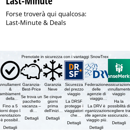
Last-Minute
Forse troverà qui qualcosa:
Last-Minute & Deals
Prenotate in sicurezza con i vantaggi SnowTrex
nnullamento
Garanzia-
Garanzia
Sicurezza
Federazione
Assicurazion
&
Best-Price
Neve
del prezzo
delle
annullament
cambiamento
viaggio
agenzie di
viaggio
Se trova un
Se cinque
della
viaggio
pacchetto
giorni
La DRSF
Ha la
prenotazione
tedesche
Fino a 5
vacanza –
prima
protegge i
La DRV è
possibilità d
gratuiti
iorni dopo la
di
dell'inizio
viaggiatori
l'organizzazione
scegliere tr
prenotazione
disponibilità
del suo
che
delle agenzie di
l'assicurazio
Dettagli
Dettagli
è possibile
e servizi
soggiorno
prenotano
viaggio più
annullament
Dettagli
Dettagli
annullare
inclusi
(giorno di
un
grande in
viaggio
Dettagli
Dettagli
ratuitamente
uguali –
arrivo),
pacchetto
Germania.
(compresa 