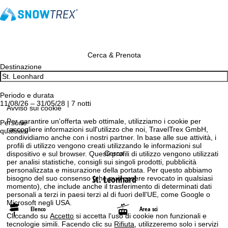
Cerca & Prenota
Destinazione
Periodo e durata
11/08/26 – 31/05/28 | 7 notti
Avviso sui cookie
Per garantire un'offerta web ottimale, utilizziamo i cookie per
Persone
raccogliere informazioni sull'utilizzo che noi, TravelTrex GmbH,
qualsiasi
condividiamo anche con i nostri partner. In base alle sue attività, i
profili di utilizzo vengono creati utilizzando le informazioni sul
Cerca
dispositivo e sul browser. Questi profili di utilizzo vengono utilizzati
per analisi statistiche, consigli sui singoli prodotti, pubblicità
personalizzata e misurazione della portata. Per questo abbiamo
St. Leonhard
bisogno del suo consenso (che può essere revocato in qualsiasi
momento), che include anche il trasferimento di determinati dati
personali a terzi in paesi terzi al di fuori dell'UE, come Google o
Microsoft negli USA.
Elenco
Area sci
Cliccando su
Accetto
si accetta l'uso di cookie non funzionali e
tecnologie simili. Facendo clic su
Rifiuta
, utilizzeremo solo i servizi