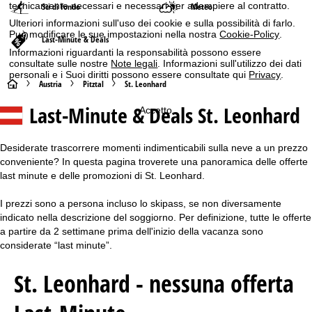
tecnicamente necessari e necessari per adempiere al contratto.
Sci di fondo
Meteo
Ulteriori informazioni sull'uso dei cookie e sulla possibilità di farlo.
Può modificare le sue impostazioni nella nostra
Cookie-Policy
.
Last-Minute & Deals
Informazioni riguardanti la responsabilità possono essere
consultate sulle nostre
Note legali
. Informazioni sull'utilizzo dei dati
personali e i Suoi diritti possono essere consultate qui
Privacy
.
H
Austria
Pitztal
St. Leonhard
Last-Minute & Deals St. Leonhard
Accetto
o
m
Desiderate trascorrere momenti indimenticabili sulla neve a un prezzo
conveniente? In questa pagina troverete una panoramica delle offerte
e
last minute e delle promozioni di St. Leonhard.
p
I prezzi sono a persona incluso lo skipass, se non diversamente
indicato nella descrizione del soggiorno. Per definizione, tutte le offerte
a
a partire da 2 settimane prima dell'inizio della vacanza sono
considerate “last minute”.
g
St. Leonhard - nessuna offerta
e