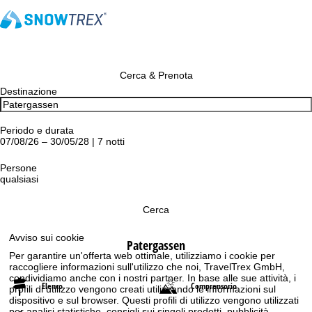
Cerca & Prenota
Destinazione
Periodo e durata
07/08/26 – 30/05/28 | 7 notti
Persone
qualsiasi
Cerca
Avviso sui cookie
Patergassen
Per garantire un'offerta web ottimale, utilizziamo i cookie per
raccogliere informazioni sull'utilizzo che noi, TravelTrex GmbH,
condividiamo anche con i nostri partner. In base alle sue attività, i
Elenco
Comprensorio
profili di utilizzo vengono creati utilizzando le informazioni sul
dispositivo e sul browser. Questi profili di utilizzo vengono utilizzati
per analisi statistiche, consigli sui singoli prodotti, pubblicità