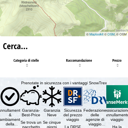
©
Maptoolkit
©
OSM
, © OSM
Cerca…
Categoria di stelle
Raccomandazione
Prezzo
Prenotate in sicurezza con i vantaggi SnowTrex
nnullamento
Garanzia-
Garanzia
Sicurezza
Federazione
Assicurazion
&
Best-Price
Neve
del prezzo
delle
annullament
cambiamento
viaggio
agenzie di
viaggio
Se trova un
Se cinque
della
viaggio
pacchetto
giorni
La DRSF
Ha la