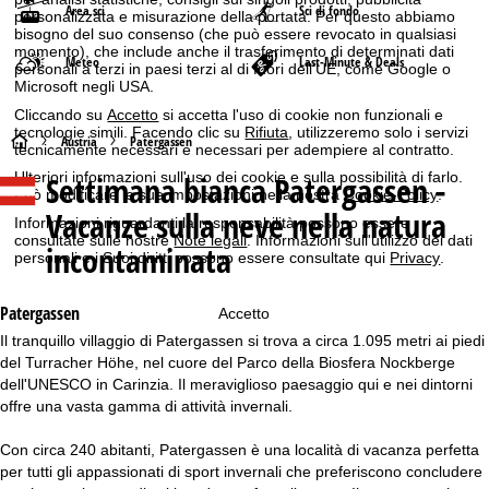
Area sci
Sci di fondo
personalizzata e misurazione della portata. Per questo abbiamo
bisogno del suo consenso (che può essere revocato in qualsiasi
momento), che include anche il trasferimento di determinati dati
Meteo
Last-Minute & Deals
personali a terzi in paesi terzi al di fuori dell'UE, come Google o
Microsoft negli USA.
Cliccando su
Accetto
si accetta l'uso di cookie non funzionali e
tecnologie simili. Facendo clic su
Rifiuta
, utilizzeremo solo i servizi
H
Austria
Patergassen
tecnicamente necessari e necessari per adempiere al contratto.
Ulteriori informazioni sull'uso dei cookie e sulla possibilità di farlo.
Settimana bianca
Patergassen -
o
Può modificare le sue impostazioni nella nostra
Cookie-Policy
.
Vacanze sulla neve nella natura
Informazioni riguardanti la responsabilità possono essere
m
consultate sulle nostre
Note legali
. Informazioni sull'utilizzo dei dati
incontaminata
personali e i Suoi diritti possono essere consultate qui
Privacy
.
e
Patergassen
Accetto
p
Il tranquillo villaggio di Patergassen si trova a circa 1.095 metri ai piedi
del Turracher Höhe, nel cuore del Parco della Biosfera Nockberge
a
dell'UNESCO in Carinzia. Il meraviglioso paesaggio qui e nei dintorni
offre una vasta gamma di attività invernali.
g
Con circa 240 abitanti, Patergassen è una località di vacanza perfetta
e
per tutti gli appassionati di sport invernali che preferiscono concludere