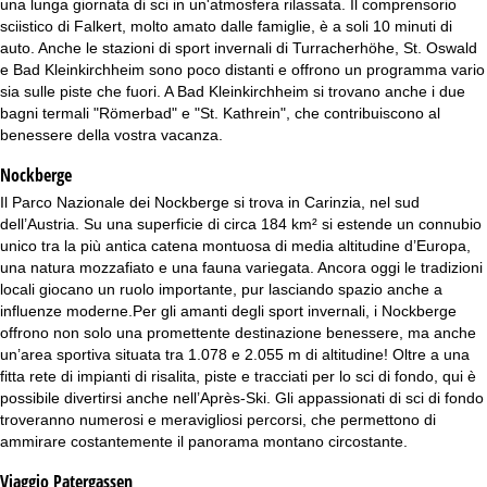
una lunga giornata di sci in un'atmosfera rilassata. Il comprensorio
sciistico di Falkert, molto amato dalle famiglie, è a soli 10 minuti di
auto. Anche le stazioni di sport invernali di Turracherhöhe, St. Oswald
e Bad Kleinkirchheim sono poco distanti e offrono un programma vario
sia sulle piste che fuori. A Bad Kleinkirchheim si trovano anche i due
bagni termali "Römerbad" e "St. Kathrein", che contribuiscono al
benessere della vostra vacanza.
Nockberge
Il Parco Nazionale dei Nockberge si trova in Carinzia, nel sud
dell’Austria. Su una superficie di circa 184 km² si estende un connubio
unico tra la più antica catena montuosa di media altitudine d’Europa,
una natura mozzafiato e una fauna variegata. Ancora oggi le tradizioni
locali giocano un ruolo importante, pur lasciando spazio anche a
influenze moderne.Per gli amanti degli sport invernali, i Nockberge
offrono non solo una promettente destinazione benessere, ma anche
un’area sportiva situata tra 1.078 e 2.055 m di altitudine! Oltre a una
fitta rete di impianti di risalita, piste e tracciati per lo sci di fondo, qui è
possibile divertirsi anche nell’Après-Ski. Gli appassionati di sci di fondo
troveranno numerosi e meravigliosi percorsi, che permettono di
ammirare costantemente il panorama montano circostante.
Viaggio Patergassen