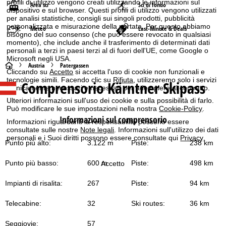
profili di utilizzo vengono creati utilizzando le informazioni sul
Area sci
Sci di fondo
dispositivo e sul browser. Questi profili di utilizzo vengono utilizzati
per analisi statistiche, consigli sui singoli prodotti, pubblicità
personalizzata e misurazione della portata. Per questo abbiamo
Meteo
Last-Minute & Deals
bisogno del suo consenso (che può essere revocato in qualsiasi
momento), che include anche il trasferimento di determinati dati
personali a terzi in paesi terzi al di fuori dell'UE, come Google o
Microsoft negli USA.
H
Austria
Patergassen
Cliccando su
Accetto
si accetta l'uso di cookie non funzionali e
tecnologie simili. Facendo clic su
Rifiuta
, utilizzeremo solo i servizi
Comprensorio Kärntner Skipass
o
tecnicamente necessari e necessari per adempiere al contratto.
Ulteriori informazioni sull'uso dei cookie e sulla possibilità di farlo.
m
Può modificare le sue impostazioni nella nostra
Cookie-Policy
.
Informazioni sul comprensorio
Informazioni riguardanti la responsabilità possono essere
e
consultate sulle nostre
Note legali
. Informazioni sull'utilizzo dei dati
personali e i Suoi diritti possono essere consultate qui
Privacy
.
Punto più alto:
3.122 m
Piste:
238 km
p
Punto più basso:
600 m
Piste:
498 km
Accetto
a
Impianti di risalita:
267
Piste:
94 km
g
Telecabine:
32
Ski routes:
36 km
e
Seggiovie:
57