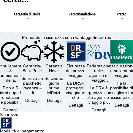
Categoria di stelle
Raccomandazione
Prezzo
Prenotate in sicurezza con i vantaggi SnowTrex
nnullamento
Garanzia-
Garanzia
Sicurezza
Federazione
Assicurazion
&
Best-Price
Neve
del prezzo
delle
annullament
cambiamento
viaggio
agenzie di
viaggio
Se trova un
Se cinque
della
viaggio
pacchetto
giorni
La DRSF
Ha la
prenotazione
tedesche
Fino a 5
vacanza –
prima
protegge i
La DRV è
possibilità d
gratuiti
iorni dopo la
di
dell'inizio
viaggiatori
l'organizzazione
scegliere tr
prenotazione
disponibilità
del suo
che
delle agenzie di
l'assicurazio
Dettagli
Dettagli
è possibile
e servizi
soggiorno
prenotano
viaggio più
annullament
Dettagli
Dettagli
annullare
inclusi
(giorno di
un
grande in
viaggio
Dettagli
Dettagli
ratuitamente
uguali –
arrivo),
pacchetto
Germania.
(compresa 
Sicurezza
:
il …
presso …
per …
vacanze o
Criteri …
servizi di …
Modalità di pagamento
: