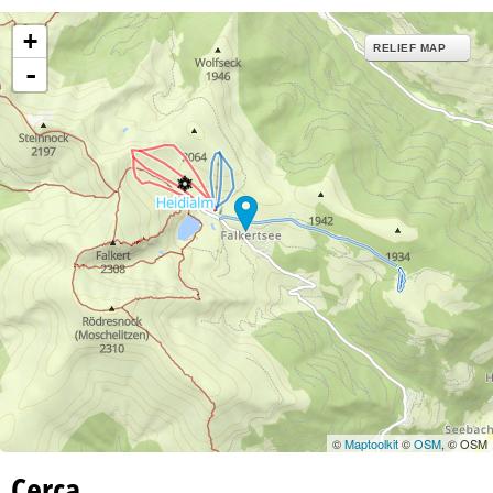
+
RELIEF MAP
-
©
Maptoolkit
©
OSM
, © OSM
Cerca…