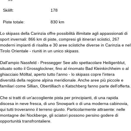
Skilift:
178
Piste totale:
830 km
Lo skipass della Carinzia offre possibilità illimitate agli appassionati di
sport invernali: 866 km di piste, compresi gli itinerari sciistici, 267
moderni impianti di risalita e 30 aree sciistiche diverse in Carinzia e nel
Tirolo Orientale - riuniti in un unico skipass.
Dall'ampio Nassfeld - Pressegger See allo spettacolare Heiligenblut,
situato sotto il Grossglockner, fino al rinomato Bad Kleinkirchheim o al
ghiacciaio Mölltal, aperto tutto l'anno - lo skipass copre l'intera
diversità della regione alpina meridionale. Anche aree più piccole e
familiari come Sillian, Obertilliach o Katschberg fanno parte dell'offerta.
Che si tratti di un'accogliente pista per principianti, di una rapida
discesa in neve fresca, di uno Snowpark o di una moderna cabinovia,
qui tutti troveranno il terreno giusto. Particolarmente attraente: nelle
montagne dei Nockberge, gli sciatori possono persino godere di
opportunità transfrontaliere.