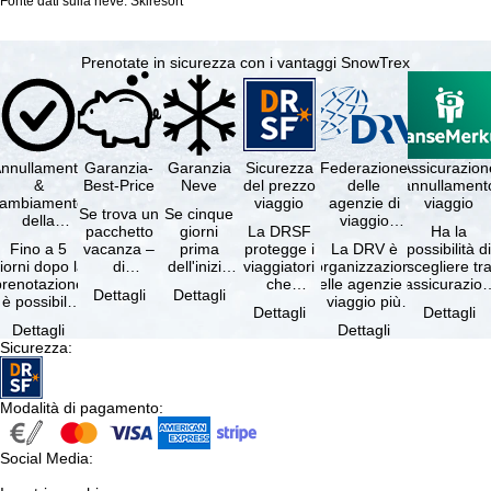
Fonte dati sulla neve: Skiresort
Prenotate in sicurezza con i vantaggi SnowTrex
nnullamento
Garanzia-
Garanzia
Sicurezza
Federazione
Assicurazion
&
Best-Price
Neve
del prezzo
delle
annullament
cambiamento
viaggio
agenzie di
viaggio
Se trova un
Se cinque
della
viaggio
pacchetto
giorni
La DRSF
Ha la
prenotazione
tedesche
Fino a 5
vacanza –
prima
protegge i
La DRV è
possibilità d
gratuiti
iorni dopo la
di
dell'inizio
viaggiatori
l'organizzazione
scegliere tr
prenotazione
disponibilità
del suo
che
delle agenzie di
l'assicurazio
Dettagli
Dettagli
è possibile
e servizi
soggiorno
prenotano
viaggio più
annullament
Dettagli
Dettagli
annullare
inclusi
(giorno di
un
grande in
viaggio
Dettagli
Dettagli
ratuitamente
uguali –
arrivo),
pacchetto
Germania.
(compresa 
Sicurezza
:
il …
presso …
per …
vacanze o
Criteri …
servizi di …
Modalità di pagamento
:
Social Media
: