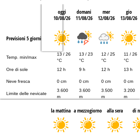
oggi
domani
mer
gio
10/08/26
11/08/26
12/08/26
13/08/26
Previsioni 5 giorni
13 / 26
13 / 23
12 / 25
11 / 26
Temp. min/max
°C
°C
°C
°C
Ore di sole
12 h
9 h
12 h
13 h
Neve fresca
0 cm
0 cm
0 cm
0 cm
3.600
3.600
3.500
3.200
Limite delle nevicate
m
m
m
m
la mattina
a mezzogiorno
alla sera
di 