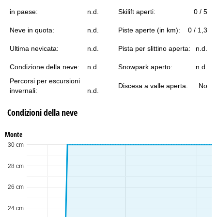
in paese:
n.d.
Skilift aperti:
0 / 5
Neve in quota:
n.d.
Piste aperte (in km):
0 / 1,3
Ultima nevicata:
n.d.
Pista per slittino aperta:
n.d.
Condizione della neve:
n.d.
Snowpark aperto:
n.d.
Percorsi per escursioni
Discesa a valle aperta:
No
invernali:
n.d.
Condizioni della neve
Monte
30 cm
28 cm
26 cm
24 cm