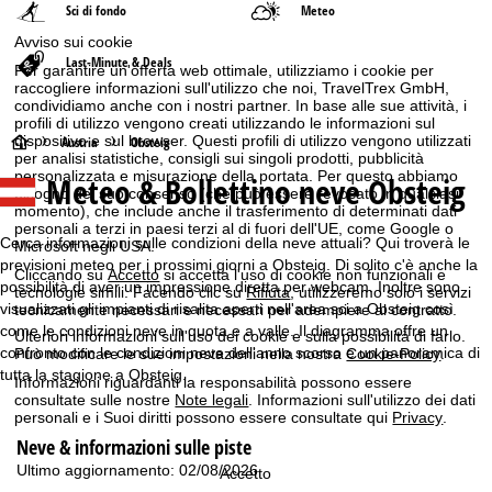
Sci di fondo
Meteo
Avviso sui cookie
Last-Minute & Deals
Per garantire un'offerta web ottimale, utilizziamo i cookie per
raccogliere informazioni sull'utilizzo che noi, TravelTrex GmbH,
condividiamo anche con i nostri partner. In base alle sue attività, i
profili di utilizzo vengono creati utilizzando le informazioni sul
dispositivo e sul browser. Questi profili di utilizzo vengono utilizzati
H
Austria
Obsteig
per analisi statistiche, consigli sui singoli prodotti, pubblicità
personalizzata e misurazione della portata. Per questo abbiamo
Meteo & Bollettino neve Obsteig
o
bisogno del suo consenso (che può essere revocato in qualsiasi
momento), che include anche il trasferimento di determinati dati
personali a terzi in paesi terzi al di fuori dell'UE, come Google o
m
Cerca informazioni sulle condizioni della neve attuali? Qui troverà le
Microsoft negli USA.
previsioni meteo per i prossimi giorni a Obsteig. Di solito c'è anche la
Cliccando su
Accetto
si accetta l'uso di cookie non funzionali e
e
possibilità di aver un impressione diretta per webcam. Inoltre sono
tecnologie simili. Facendo clic su
Rifiuta
, utilizzeremo solo i servizi
visualizzati gli impianti di risalita aperti nell'area sci a Obsteig così
tecnicamente necessari e necessari per adempiere al contratto.
p
come le condizioni neve in quota e a valle. Il diagramma offre un
Ulteriori informazioni sull'uso dei cookie e sulla possibilità di farlo.
confronto con le condizioni neve dell'anno scorso e un panoramica di
Può modificare le sue impostazioni nella nostra
Cookie-Policy
.
a
tutta la stagione a Obsteig.
Informazioni riguardanti la responsabilità possono essere
consultate sulle nostre
Note legali
. Informazioni sull'utilizzo dei dati
g
personali e i Suoi diritti possono essere consultate qui
Privacy
.
Neve & informazioni sulle piste
e
Ultimo aggiornamento: 02/08/2026
Accetto