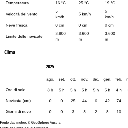
Temperatura
16 °C
25 °C
19 °C
5
5
Velocità del vento
5 km/h
km/h
km/h
Neve fresca
0 cm
0 cm
0 cm
3.800
3.600
3.600
Limite delle nevicate
m
m
m
Clima
2025
ago.
set.
ott.
nov.
dic.
gen.
feb.
Ore di sole
8 h
5 h
5 h
5 h
5 h
5 h
4 h
Nevicata (cm)
0
0
25
44
6
42
74
Giorni di neve
0
0
3
8
2
8
10
Fonte dati meteo: © GeoSphere Austria