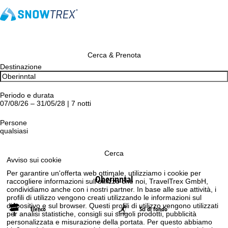
Cerca & Prenota
Destinazione
Periodo e durata
07/08/26 – 31/05/28 | 7 notti
Persone
qualsiasi
Cerca
Avviso sui cookie
Per garantire un'offerta web ottimale, utilizziamo i cookie per
Oberinntal
raccogliere informazioni sull'utilizzo che noi, TravelTrex GmbH,
condividiamo anche con i nostri partner. In base alle sue attività, i
profili di utilizzo vengono creati utilizzando le informazioni sul
dispositivo e sul browser. Questi profili di utilizzo vengono utilizzati
Elenco
Sci di fondo
per analisi statistiche, consigli sui singoli prodotti, pubblicità
personalizzata e misurazione della portata. Per questo abbiamo