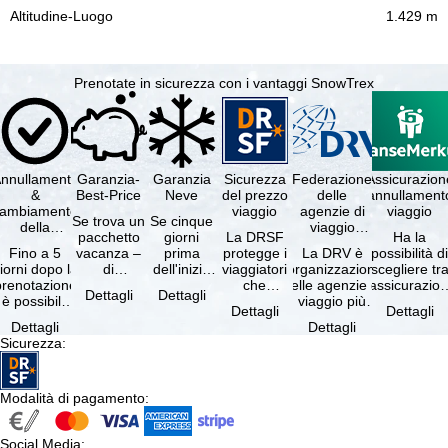
1.429 m
Prenotate in sicurezza con i vantaggi SnowTrex
nnullamento
Garanzia-
Garanzia
Sicurezza
Federazione
Assicurazion
&
Best-Price
Neve
del prezzo
delle
annullament
cambiamento
viaggio
agenzie di
viaggio
Se trova un
Se cinque
della
viaggio
pacchetto
giorni
La DRSF
Ha la
prenotazione
tedesche
Fino a 5
vacanza –
prima
protegge i
La DRV è
possibilità d
gratuiti
iorni dopo la
di
dell'inizio
viaggiatori
l'organizzazione
scegliere tr
prenotazione
disponibilità
del suo
che
delle agenzie di
l'assicurazio
Dettagli
Dettagli
è possibile
e servizi
soggiorno
prenotano
viaggio più
annullament
Dettagli
Dettagli
annullare
inclusi
(giorno di
un
grande in
viaggio
Dettagli
Dettagli
ratuitamente
uguali –
arrivo),
pacchetto
Germania.
(compresa 
Sicurezza
:
il …
presso …
per …
vacanze o
Criteri …
servizi di …
Modalità di pagamento
:
Social Media
: