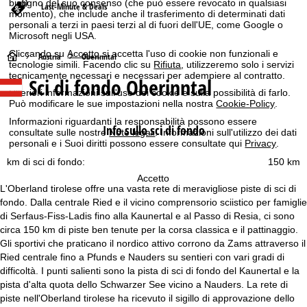
bisogno del suo consenso (che può essere revocato in qualsiasi
Last-Minute & Deals
momento), che include anche il trasferimento di determinati dati
personali a terzi in paesi terzi al di fuori dell'UE, come Google o
Microsoft negli USA.
Cliccando su
Accetto
si accetta l'uso di cookie non funzionali e
H
Austria
Oberinntal
tecnologie simili. Facendo clic su
Rifiuta
, utilizzeremo solo i servizi
tecnicamente necessari e necessari per adempiere al contratto.
Sci di fondo Oberinntal
o
Ulteriori informazioni sull'uso dei cookie e sulla possibilità di farlo.
Può modificare le sue impostazioni nella nostra
Cookie-Policy
.
m
Informazioni riguardanti la responsabilità possono essere
Info sullo sci di fondo
consultate sulle nostre
Note legali
. Informazioni sull'utilizzo dei dati
e
personali e i Suoi diritti possono essere consultate qui
Privacy
.
km di sci di fondo:
150 km
p
Accetto
L'Oberland tirolese offre una vasta rete di meravigliose piste di sci di
a
fondo. Dalla centrale Ried e il vicino comprensorio sciistico per famiglie
di Serfaus-Fiss-Ladis fino alla Kaunertal e al Passo di Resia, ci sono
g
circa 150 km di piste ben tenute per la corsa classica e il pattinaggio.
Gli sportivi che praticano il nordico attivo corrono da Zams attraverso il
e
Ried centrale fino a Pfunds e Nauders su sentieri con vari gradi di
difficoltà. I punti salienti sono la pista di sci di fondo del Kaunertal e la
pista d'alta quota dello Schwarzer See vicino a Nauders. La rete di
piste nell'Oberland tirolese ha ricevuto il sigillo di approvazione dello