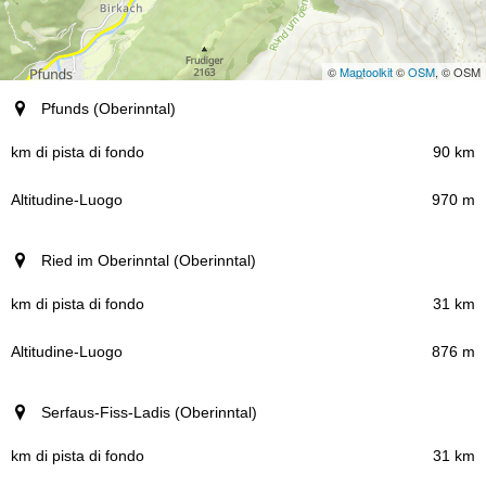
©
Maptoolkit
©
OSM
, © OSM
Luogo (regione)
Pfunds (Oberinntal)
km di pista di fondo
90 km
970 m
Altitudine-Luogo
Ried im Oberinntal (Oberinntal)
31 km
876 m
Serfaus-Fiss-Ladis (Oberinntal)
31 km