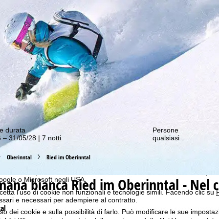
nostre offerte migliori!
e durata
Persone
 – 31/05/28 | 7 notti
qualsiasi
b ottimale, utilizziamo i cookie per raccogliere informazioni sull'utilizzo
n i nostri partner. In base alle sue attività, i profili di utilizzo vengono
 e sul browser. Questi profili di utilizzo vengono utilizzati per analisi stat
Oberinntal
Ried im Oberinntal
onalizzata e misurazione della portata. Per questo abbiamo bisogno del
i momento), che include anche il trasferimento di determinati dati person
imana bianca
Ried im Oberinntal - Nel c
Google o Microsoft negli USA.
cetta l'uso di cookie non funzionali e tecnologie simili. Facendo clic su
R
ssari e necessari per adempiere al contratto.
al
'uso dei cookie e sulla possibilità di farlo. Può modificare le sue impostaz