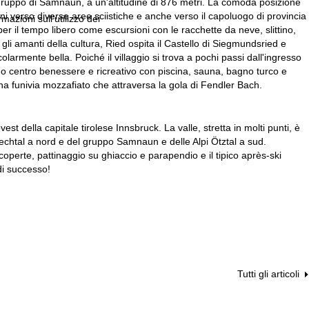
 gruppo di Samnaun, a un'altitudine di 876 metri. La comoda posizione
oni verso diverse aree sciistiche e anche verso il capoluogo di provincia
rmazioni sull'utilizzo dei
per il tempo libero come escursioni con le racchette da neve, slittino,
gli amanti della cultura, Ried ospita il Castello di Siegmundsried e
larmente bella. Poiché il villaggio si trova a pochi passi dall'ingresso
ssimo centro benessere e ricreativo con piscina, sauna, bagno turco e
una funivia mozzafiato che attraversa la gola di Fendler Bach.
st della capitale tirolese Innsbruck. La valle, stretta in molti punti, è
 Lechtal a nord e del gruppo Samnaun e delle Alpi Ötztal a sud.
 coperte, pattinaggio su ghiaccio e parapendio e il tipico après-ski
di successo!
Tutti gli articoli