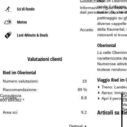
Cookie-Policy
.
Ried im Oberinnt
rende il villaggi
Informazioni riguardanti l
Sci di fondo
p
Innsbruck, che di
dati personali e i Suoi dir
pattinaggio su gh
Meteo
a
diverse cappelle 
della Kaunertal, 
Accetto
g
Last-Minute & Deals
ristoranti si tro
Oberinntal
e
La valle Oberinnt
Valutazioni clienti
caratterizzata da
Numerose attività
tirolese rendono 
Ried im Oberinntal
Viaggio Ried im 
Numero valutazioni:
19
Treno: Landec
Raccomandazione:
89 %
Aereo: Innsbr
Consulenza
Or
Località
8,8
Apri il percors
800 684382 *
Lu
Ve
Sa
Articoli su R
Area sci
9,2
Dettagli