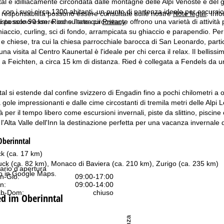
al è idilliacamente circondata dalle montagne delle Alpi Venoste e del
o, con i suoi circa 1300 abitanti, un punto di partenza ideale per escursi
a responsabilità possono essere consultate sulle nostre
Note legali
. Info
sta solo 90 km. Ried e l'area circostante offrono una varietà di attività 
itti possono essere consultate qui
Privacy
.
iaccio, curling, sci di fondo, arrampicata su ghiaccio e parapendio. Per 
e chiese, tra cui la chiesa parrocchiale barocca di San Leonardo, partico
una visita al Centro Kaunertal è l'ideale per chi cerca il relax. Il belli
va a Feichten, a circa 15 km di distanza. Ried è collegata a Fendels da 
al si estende dal confine svizzero di Engadin fino a pochi chilometri a ove
 gole impressionanti e dalle cime circostanti di tremila metri delle Alpi
 per il tempo libero come escursioni invernali, piste da slittino, piscine
l'Alta Valle dell'Inn la destinazione perfetta per una vacanza invernale 
Oberinntal
k (ca. 17 km)
uck (ca. 82 km), Monaco di Baviera (ca. 210 km), Zurigo (ca. 235 km)
ario d'apertura
o in
Google Maps
.
n-Gio:
09:00-17:00
n:
09:00-14:00
b-Dom:
chiuso
ied im Oberinntal