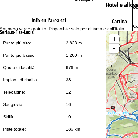
Hotel e allog
Info sull'area sci
Cartina
Co
* numero verde gratuito. Disponibile solo per chiamate dall’Italia
Serfaus-Fiss-Ladis
+
Punto più alto:
2.828 m
-
Punto più basso:
1.200 m
Quota di località:
876 m
Impianti di risalita:
38
Telecabine:
12
Seggiovie:
16
Skilift:
10
Piste totale:
186 km