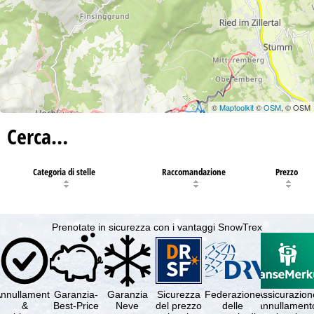
©
Maptoolkit
©
OSM
, © OSM
Cerca…
Categoria di stelle
Raccomandazione
Prezzo
Prenotate in sicurezza con i vantaggi SnowTrex
nnullamento
Garanzia-
Garanzia
Sicurezza
Federazione
Assicurazion
&
Best-Price
Neve
del prezzo
delle
annullament