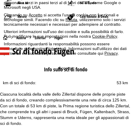
Area sci
Sci di fondo
personali a terzi in paesi terzi al di fuori dell'UE, come Google o
Microsoft negli USA.
Cliccando su
Accetto
si accetta l'uso di cookie non funzionali e
Meteo
Last-Minute & Deals
tecnologie simili. Facendo clic su
Rifiuta
, utilizzeremo solo i servizi
tecnicamente necessari e necessari per adempiere al contratto.
Ulteriori informazioni sull'uso dei cookie e sulla possibilità di farlo.
Può modificare le sue impostazioni nella nostra
Cookie-Policy
.
H
Austria
Zillertal
Fügen
Informazioni riguardanti la responsabilità possono essere
Sci di fondo Fügen
consultate sulle nostre
Note legali
. Informazioni sull'utilizzo dei dati
o
personali e i Suoi diritti possono essere consultate qui
Privacy
.
m
Accetto
Info sullo sci di fondo
e
km di sci di fondo:
53 km
p
Ciascuna località della valle dello Zillertal dispone delle proprie piste
a
da sci di fondo, creando complessivamente una rete di circa 125 km.
Con un totale di 53 km di piste, la Prima regione turistica dello Zillertal,
g
che comprende tra gli altri i paesi di Bruck, Fügen, Kaltenbach, Strass,
Stumm e Uderns, rappresenta una meta ideale per gli appassionati di
e
sci di fondo.