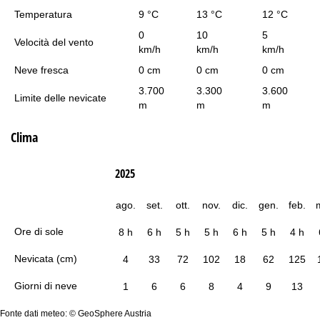
Temperatura
9 °C
13 °C
12 °C
0
10
5
Velocità del vento
km/h
km/h
km/h
Neve fresca
0 cm
0 cm
0 cm
3.700
3.300
3.600
Limite delle nevicate
m
m
m
Clima
2025
ago.
set.
ott.
nov.
dic.
gen.
feb.
Ore di sole
8 h
6 h
5 h
5 h
6 h
5 h
4 h
Nevicata (cm)
4
33
72
102
18
62
125
Giorni di neve
1
6
6
8
4
9
13
Fonte dati meteo: © GeoSphere Austria