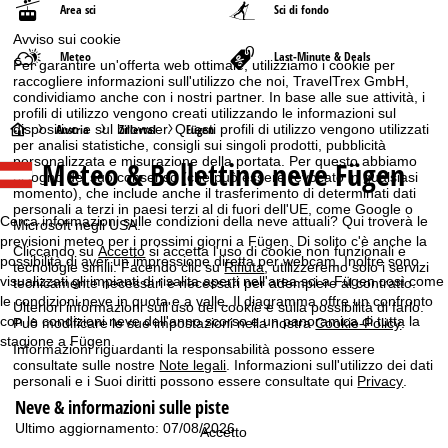
Area sci
Sci di fondo
Avviso sui cookie
Meteo
Last-Minute & Deals
Per garantire un'offerta web ottimale, utilizziamo i cookie per
raccogliere informazioni sull'utilizzo che noi, TravelTrex GmbH,
condividiamo anche con i nostri partner. In base alle sue attività, i
profili di utilizzo vengono creati utilizzando le informazioni sul
H
dispositivo e sul browser. Questi profili di utilizzo vengono utilizzati
Austria
Zillertal
Fügen
per analisi statistiche, consigli sui singoli prodotti, pubblicità
personalizzata e misurazione della portata. Per questo abbiamo
Meteo & Bollettino neve Fügen
o
bisogno del suo consenso (che può essere revocato in qualsiasi
momento), che include anche il trasferimento di determinati dati
personali a terzi in paesi terzi al di fuori dell'UE, come Google o
m
Cerca informazioni sulle condizioni della neve attuali? Qui troverà le
Microsoft negli USA.
previsioni meteo per i prossimi giorni a Fügen. Di solito c'è anche la
Cliccando su
e
Accetto
si accetta l'uso di cookie non funzionali e
possibilità di aver un impressione diretta per webcam. Inoltre sono
tecnologie simili. Facendo clic su
Rifiuta
, utilizzeremo solo i servizi
visualizzati gli impianti di risalita aperti nell'area sci a Fügen così come
tecnicamente necessari e necessari per adempiere al contratto.
p
le condizioni neve in quota e a valle. Il diagramma offre un confronto
Ulteriori informazioni sull'uso dei cookie e sulla possibilità di farlo.
con le condizioni neve dell'anno scorso e un panoramica di tutta la
Può modificare le sue impostazioni nella nostra
Cookie-Policy
.
a
stagione a Fügen.
Informazioni riguardanti la responsabilità possono essere
consultate sulle nostre
Note legali
. Informazioni sull'utilizzo dei dati
g
personali e i Suoi diritti possono essere consultate qui
Privacy
.
Neve & informazioni sulle piste
e
Ultimo aggiornamento: 07/08/2026
Accetto