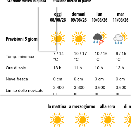
Stazione meteo in quota
Stazione meteo in paese
oggi
domani
lun
mar
08/08/26
09/08/26
10/08/26
11/08/26
Previsioni 5 giorni
7 / 14
10 / 17
10 / 16
9 / 15
Temp. min/max
°C
°C
°C
°C
Ore di sole
13 h
11 h
10 h
13 h
Neve fresca
0 cm
0 cm
0 cm
0 cm
3.400
3.800
3.600
3.600
Limite delle nevicate
m
m
m
m
la mattina
a mezzogiorno
alla sera
di 