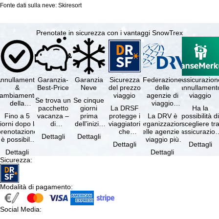
Fonte dati sulla neve: Skiresort
Prenotate in sicurezza con i vantaggi SnowTrex
nnullamento
Garanzia-
Garanzia
Sicurezza
Federazione
Assicurazion
&
Best-Price
Neve
del prezzo
delle
annullament
cambiamento
viaggio
agenzie di
viaggio
Se trova un
Se cinque
della
viaggio
pacchetto
giorni
La DRSF
Ha la
prenotazione
tedesche
Fino a 5
vacanza –
prima
protegge i
La DRV è
possibilità d
gratuiti
iorni dopo la
di
dell'inizio
viaggiatori
l'organizzazione
scegliere tr
prenotazione
disponibilità
del suo
che
delle agenzie di
l'assicurazio
Dettagli
Dettagli
è possibile
e servizi
soggiorno
prenotano
viaggio più
annullament
Dettagli
Dettagli
annullare
inclusi
(giorno di
un
grande in
viaggio
Dettagli
Dettagli
ratuitamente
uguali –
arrivo),
pacchetto
Germania.
(compresa 
Sicurezza
:
il …
presso …
per …
vacanze o
Criteri …
servizi di …
Modalità di pagamento
:
Social Media
: