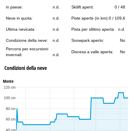
in paese:
n.d.
Skilift aperti:
0 / 48
Neve in quota:
n.d.
Piste aperte (in km):
0 / 109,6
Ultima nevicata:
n.d.
Pista per slittino aperta:
n.d.
Condizione della neve:
n.d.
Snowpark aperto:
No
Percorsi per escursioni
Discesa a valle aperta:
No
invernali:
n.d.
Condizioni della neve
Monte
120 cm
100 cm
80 cm
60 cm
40 cm