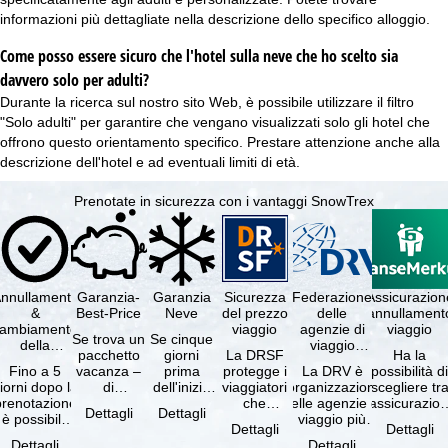
informazioni più dettagliate nella descrizione dello specifico alloggio.
Come posso essere sicuro che l'hotel sulla neve che ho scelto sia
davvero solo per adulti?
Durante la ricerca sul nostro sito Web, è possibile utilizzare il filtro
"Solo adulti" per garantire che vengano visualizzati solo gli hotel che
offrono questo orientamento specifico. Prestare attenzione anche alla
descrizione dell'hotel e ad eventuali limiti di età.
Prenotate in sicurezza con i vantaggi SnowTrex
nnullamento
Garanzia-
Garanzia
Sicurezza
Federazione
Assicurazion
&
Best-Price
Neve
del prezzo
delle
annullament
cambiamento
viaggio
agenzie di
viaggio
Se trova un
Se cinque
della
viaggio
pacchetto
giorni
La DRSF
Ha la
prenotazione
tedesche
Fino a 5
vacanza –
prima
protegge i
La DRV è
possibilità d
gratuiti
iorni dopo la
di
dell'inizio
viaggiatori
l'organizzazione
scegliere tr
prenotazione
disponibilità
del suo
che
delle agenzie di
l'assicurazio
Dettagli
Dettagli
è possibile
e servizi
soggiorno
prenotano
viaggio più
annullament
Dettagli
Dettagli
annullare
inclusi
(giorno di
un
grande in
viaggio
Dettagli
Dettagli