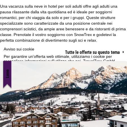
e
Una vacanza sulla neve in hotel per soli adulti offre agli adulti una
pausa rilassante dalla vita quotidiana ed è ideale per soggiorni
p
romantici, per chi viaggia da solo e per i gruppi. Queste strutture
specializzate sono caratterizzate da una posizione centrale nei
comprensori sciistici, da ampie aree benessere e da ristoranti di prima
a
classe. Prenotate il vostro soggiorno con SnowTrex e godetevi la
perfetta combinazione di divertimento sugli sci e relax.
g
Avviso sui cookie
Tutte le offerte su questo tema
e
Per garantire un'offerta web ottimale, utilizziamo i cookie per
raccogliere informazioni sull'utilizzo che noi, TravelTrex GmbH,
condividiamo anche con i nostri partner. In base alle sue attività, i
profili di utilizzo vengono creati utilizzando le informazioni sul
Lusso
dispositivo e sul browser. Questi profili di utilizzo vengono utilizzati
per analisi statistiche, consigli sui singoli prodotti, pubblicità
personalizzata e misurazione della portata. Per questo abbiamo
bisogno del suo consenso (che può essere revocato in qualsiasi
momento), che include anche il trasferimento di determinati dati
personali a terzi in paesi terzi al di fuori dell'UE, come Google o
Microsoft negli USA.
Cliccando su
Accetto
si accetta l'uso di cookie non funzionali e
tecnologie simili. Facendo clic su
Rifiuta
, utilizzeremo solo i servizi
tecnicamente necessari e necessari per adempiere al contratto.
Ulteriori informazioni sull'uso dei cookie e sulla possibilità di farlo.