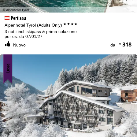
Pertisau
****
Alpenhotel Tyrol (Adults Only)
3 notti incl. skipass & prima colazione
per es. da 07/01/27
318
€
Nuovo
da
Lusso