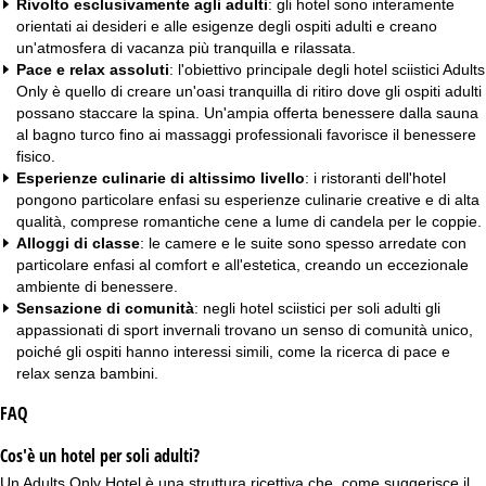
Rivolto esclusivamente agli adulti
: gli hotel sono interamente
orientati ai desideri e alle esigenze degli ospiti adulti e creano
un'atmosfera di vacanza più tranquilla e rilassata.
Pace e relax assoluti
: l'obiettivo principale degli hotel sciistici Adults
Only è quello di creare un'oasi tranquilla di ritiro dove gli ospiti adulti
possano staccare la spina. Un'ampia offerta benessere dalla sauna
al bagno turco fino ai massaggi professionali favorisce il benessere
fisico.
Esperienze culinarie di altissimo livello
: i ristoranti dell'hotel
pongono particolare enfasi su esperienze culinarie creative e di alta
qualità, comprese romantiche cene a lume di candela per le coppie.
Alloggi di classe
: le camere e le suite sono spesso arredate con
particolare enfasi al comfort e all'estetica, creando un eccezionale
ambiente di benessere.
Sensazione di comunità
: negli hotel sciistici per soli adulti gli
appassionati di sport invernali trovano un senso di comunità unico,
poiché gli ospiti hanno interessi simili, come la ricerca di pace e
relax senza bambini.
FAQ
Cos'è un hotel per soli adulti?
Un Adults Only Hotel è una struttura ricettiva che, come suggerisce il