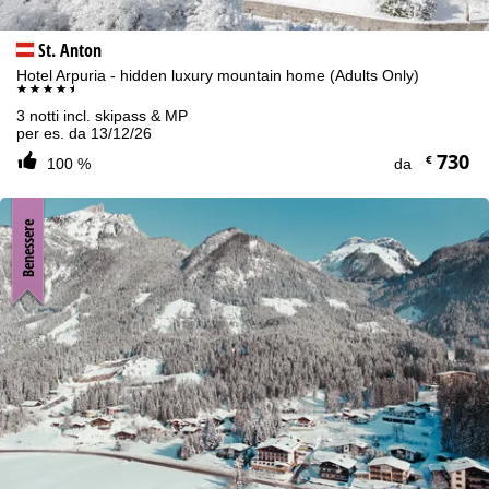
St. Anton
Hotel Arpuria - hidden luxury mountain home (Adults Only)
****+
3 notti incl. skipass & MP
per es. da 13/12/26
730
€
100 %
da
Benessere