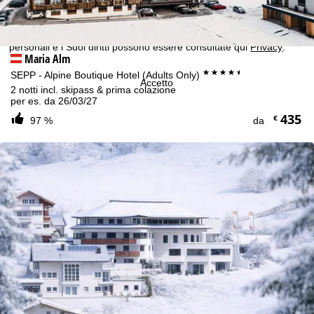
Può modificare le sue impostazioni nella nostra
Cookie-Policy
.
Informazioni riguardanti la responsabilità possono essere
consultate sulle nostre
Note legali
. Informazioni sull'utilizzo dei dati
personali e i Suoi diritti possono essere consultate qui
Privacy
.
Maria Alm
****+
SEPP - Alpine Boutique Hotel (Adults Only)
Accetto
2 notti incl. skipass & prima colazione
per es. da 26/03/27
435
€
97 %
da