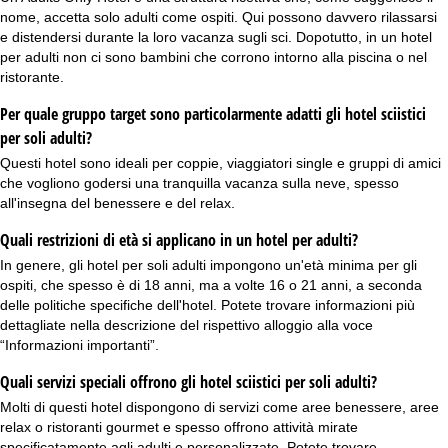
nome, accetta solo adulti come ospiti. Qui possono davvero rilassarsi
e distendersi durante la loro vacanza sugli sci. Dopotutto, in un hotel
per adulti non ci sono bambini che corrono intorno alla piscina o nel
ristorante.
Per quale gruppo target sono particolarmente adatti gli hotel sciistici
per soli adulti?
Questi hotel sono ideali per
coppie
,
viaggiatori single
e gruppi di amici
che vogliono godersi una tranquilla vacanza sulla neve, spesso
all'insegna del benessere e del relax.
Quali restrizioni di età si applicano in un hotel per adulti?
In genere, gli hotel per soli adulti impongono un'età minima per gli
ospiti, che spesso è di 18 anni, ma a volte 16 o 21 anni, a seconda
delle politiche specifiche dell'hotel. Potete trovare informazioni più
dettagliate nella descrizione del rispettivo alloggio alla voce
“Informazioni importanti”.
Quali servizi speciali offrono gli hotel sciistici per soli adulti?
Molti di questi hotel dispongono di servizi come aree benessere, aree
relax o ristoranti gourmet e spesso offrono attività mirate
specificatamente agli adulti e personalizzate. Potete trovare