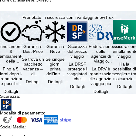
Fonte dati sulla neve: Skiresort
Prenotate in sicurezza con i vantaggi SnowTrex
nnullamento
Garanzia-
Garanzia
Sicurezza
Federazione
Assicurazion
&
Best-Price
Neve
del prezzo
delle
annullament
cambiamento
viaggio
agenzie di
viaggio
Se trova un
Se cinque
della
viaggio
pacchetto
giorni
La DRSF
Ha la
prenotazione
tedesche
Fino a 5
vacanza –
prima
protegge i
La DRV è
possibilità d
gratuiti
iorni dopo la
di
dell'inizio
viaggiatori
l'organizzazione
scegliere tr
prenotazione
disponibilità
del suo
che
delle agenzie di
l'assicurazio
Dettagli
Dettagli
è possibile
e servizi
soggiorno
prenotano
viaggio più
annullament
Dettagli
Dettagli
annullare
inclusi
(giorno di
un
grande in
viaggio
Dettagli
Dettagli
ratuitamente
uguali –
arrivo),
pacchetto
Germania.
(compresa 
Sicurezza
:
il …
presso …
per …
vacanze o
Criteri …
servizi di …
Modalità di pagamento
:
Social Media
: