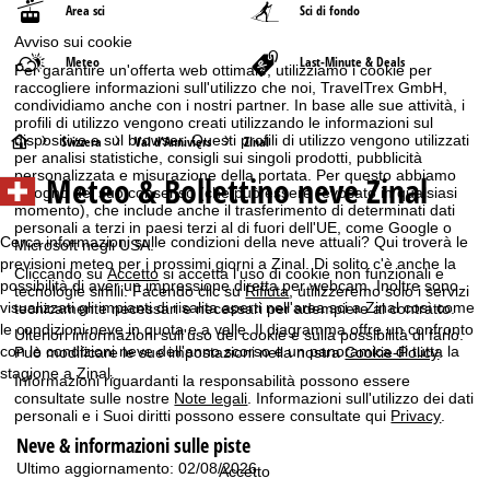
Area sci
Sci di fondo
Avviso sui cookie
Meteo
Last-Minute & Deals
Per garantire un'offerta web ottimale, utilizziamo i cookie per
raccogliere informazioni sull'utilizzo che noi, TravelTrex GmbH,
condividiamo anche con i nostri partner. In base alle sue attività, i
profili di utilizzo vengono creati utilizzando le informazioni sul
dispositivo e sul browser. Questi profili di utilizzo vengono utilizzati
H
Svizzera
Val d'Anniviers
Zinal
per analisi statistiche, consigli sui singoli prodotti, pubblicità
personalizzata e misurazione della portata. Per questo abbiamo
Meteo & Bollettino neve Zinal
o
bisogno del suo consenso (che può essere revocato in qualsiasi
momento), che include anche il trasferimento di determinati dati
personali a terzi in paesi terzi al di fuori dell'UE, come Google o
m
Cerca informazioni sulle condizioni della neve attuali? Qui troverà le
Microsoft negli USA.
previsioni meteo per i prossimi giorni a Zinal. Di solito c'è anche la
Cliccando su
Accetto
si accetta l'uso di cookie non funzionali e
e
possibilità di aver un impressione diretta per webcam. Inoltre sono
tecnologie simili. Facendo clic su
Rifiuta
, utilizzeremo solo i servizi
visualizzati gli impianti di risalita aperti nell'area sci a Zinal così come
tecnicamente necessari e necessari per adempiere al contratto.
p
le condizioni neve in quota e a valle. Il diagramma offre un confronto
Ulteriori informazioni sull'uso dei cookie e sulla possibilità di farlo.
con le condizioni neve dell'anno scorso e un panoramica di tutta la
Può modificare le sue impostazioni nella nostra
Cookie-Policy
.
a
stagione a Zinal.
Informazioni riguardanti la responsabilità possono essere
consultate sulle nostre
Note legali
. Informazioni sull'utilizzo dei dati
g
personali e i Suoi diritti possono essere consultate qui
Privacy
.
Neve & informazioni sulle piste
e
Ultimo aggiornamento: 02/08/2026
Accetto