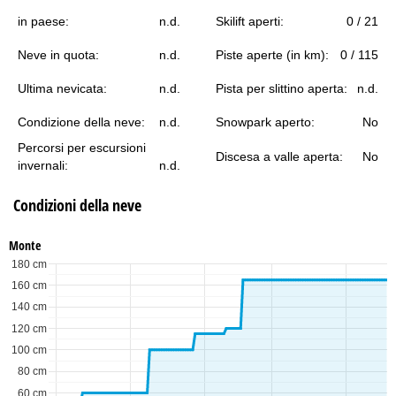
in paese:
n.d.
Skilift aperti:
0 / 21
Neve in quota:
n.d.
Piste aperte (in km):
0 / 115
Ultima nevicata:
n.d.
Pista per slittino aperta:
n.d.
Condizione della neve:
n.d.
Snowpark aperto:
No
Percorsi per escursioni
Discesa a valle aperta:
No
invernali:
n.d.
Condizioni della neve
Monte
180 cm
160 cm
140 cm
120 cm
100 cm
80 cm
60 cm