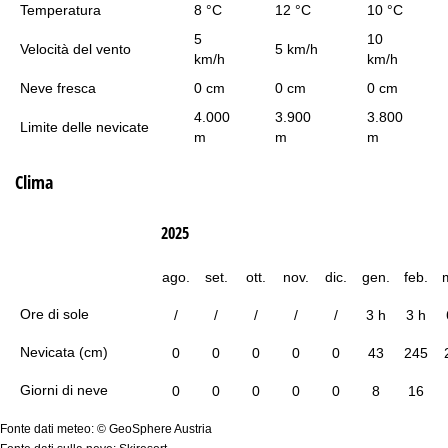
Temperatura
8 °C
12 °C
10 °C
5
10
Velocità del vento
5 km/h
km/h
km/h
Neve fresca
0 cm
0 cm
0 cm
4.000
3.900
3.800
Limite delle nevicate
m
m
m
Clima
2025
ago.
set.
ott.
nov.
dic.
gen.
feb.
Ore di sole
/
/
/
/
/
3 h
3 h
Nevicata (cm)
0
0
0
0
0
43
245
Giorni di neve
0
0
0
0
0
8
16
Fonte dati meteo: © GeoSphere Austria