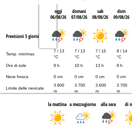
oggi
domani
sab
dom
06/08/26
07/08/26
08/08/26
09/08/26
Previsioni 5 giorni
7 / 13
7 / 13
7 / 15
8 / 14
Temp. min/max
°C
°C
°C
°C
Ore di sole
9 h
10 h
13 h
8 h
Neve fresca
0 cm
0 cm
0 cm
0 cm
3.800
3.700
3.600
3.700
Limite delle nevicate
m
m
m
m
la mattina
a mezzogiorno
alla sera
di 