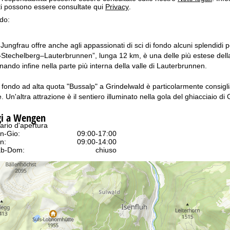
itti possono essere consultate qui
Privacy
.
ndo:
 Jungfrau offre anche agli appassionati di sci di fondo alcuni splendidi
techelberg–Lauterbrunnen”, lunga 12 km, è una delle più estese della 
nando infine nella parte più interna della valle di Lauterbrunnen.
i fondo ad alta quota "Bussalp" a Grindelwald è particolarmente consigl
e. Un'altra attrazione è il sentiero illuminato nella gola del ghiacciaio di
gi a Wengen
ario d'apertura
n-Gio:
09:00-17:00
n:
09:00-14:00
b-Dom:
chiuso
Consulenza
ntattaci