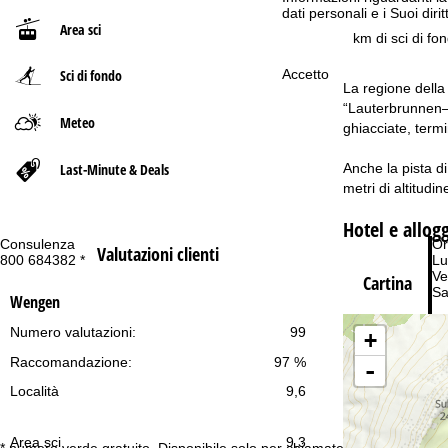
dati personali e i Suoi dir
Area sci
p
km di sci di fo
Sci di fondo
Accetto
a
La regione della
“Lauterbrunnen–S
g
Meteo
ghiacciate, termi
e
Last-Minute & Deals
Anche la pista d
metri di altitudin
Hotel e allog
Consulenza
Or
Valutazioni clienti
800 684382 *
Lu
Ve
Cartina
Sa
Wengen
Numero valutazioni:
99
+
Raccomandazione:
97 %
-
Località
9,6
Co
Area sci
9,3
* numero verde gratuito. Disponibile solo per chiamate dall’Italia