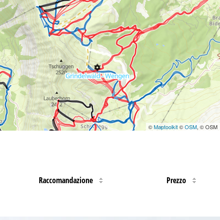
©
Maptoolkit
©
OSM
, © OSM
Raccomandazione
Prezzo