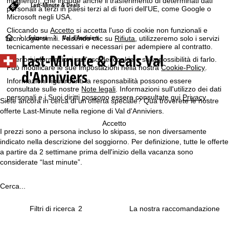
momento), che include anche il trasferimento di determinati dati
Last-Minute & Deals
personali a terzi in paesi terzi al di fuori dell'UE, come Google o
Microsoft negli USA.
Cliccando su
Accetto
si accetta l'uso di cookie non funzionali e
H
Svizzera
Val d'Anniviers
tecnologie simili. Facendo clic su
Rifiuta
, utilizzeremo solo i servizi
tecnicamente necessari e necessari per adempiere al contratto.
Last-Minute & Deals Val
o
Ulteriori informazioni sull'uso dei cookie e sulla possibilità di farlo.
Può modificare le sue impostazioni nella nostra
Cookie-Policy
.
d'Anniviers
m
Informazioni riguardanti la responsabilità possono essere
consultate sulle nostre
Note legali
. Informazioni sull'utilizzo dei dati
personali e i Suoi diritti possono essere consultate qui
Privacy
.
e
Siete ancora in cerca di un'offerta speciale? Qua troverete le nostre
offerte Last-Minute nella regione di Val d'Anniviers.
p
Accetto
I prezzi sono a persona incluso lo skipass, se non diversamente
indicato nella descrizione del soggiorno. Per definizione, tutte le offerte
a
a partire da 2 settimane prima dell'inizio della vacanza sono
considerate “last minute”.
g
e
Cerca...
Filtri di ricerca
2