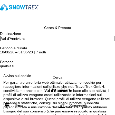
Cerca & Prenota
Destinazione
Periodo e durata
10/08/26 – 31/05/28 | 7 notti
Persone
qualsiasi
Avviso sui cookie
Cerca
Per garantire un'offerta web ottimale, utilizziamo i cookie per
raccogliere informazioni sull'utilizzo che noi, TravelTrex GmbH,
Val d'Anniviers
condividiamo anche con i nostri partner. In base alle sue attività, i
profili di utilizzo vengono creati utilizzando le informazioni sul
dispositivo e sul browser. Questi profili di utilizzo vengono utilizzati
per analisi statistiche, consigli sui singoli prodotti, pubblicità
Elenco
Comprensorio
personalizzata e misurazione della portata. Per questo abbiamo
bisogno del suo consenso (che può essere revocato in qualsiasi