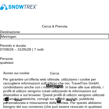
Cerca & Prenota
Destinazione
Periodo e durata
07/08/26 – 31/05/28 | 7 notti
Persone
qualsiasi
Avviso sui cookie
Cerca
Per garantire un'offerta web ottimale, utilizziamo i cookie per
raccogliere informazioni sull'utilizzo che noi, TravelTrex GmbH,
Meiringen
condividiamo anche con i nostri partner. In base alle sue attività, i
profili di utilizzo vengono creati utilizzando le informazioni sul
dispositivo e sul browser. Questi profili di utilizzo vengono utilizzati
per analisi statistiche, consigli sui singoli prodotti, pubblicità
Elenco
Area sci
personalizzata e misurazione della portata. Per questo abbiamo
bisogno del suo consenso (che può essere revocato in qualsiasi