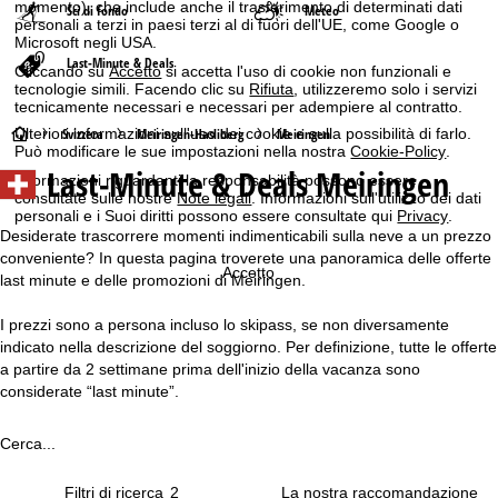
momento), che include anche il trasferimento di determinati dati
Sci di fondo
Meteo
personali a terzi in paesi terzi al di fuori dell'UE, come Google o
Microsoft negli USA.
Last-Minute & Deals
Cliccando su
Accetto
si accetta l'uso di cookie non funzionali e
tecnologie simili. Facendo clic su
Rifiuta
, utilizzeremo solo i servizi
tecnicamente necessari e necessari per adempiere al contratto.
H
Svizzera
Meiringen-Hasliberg
Meiringen
Ulteriori informazioni sull'uso dei cookie e sulla possibilità di farlo.
Può modificare le sue impostazioni nella nostra
Cookie-Policy
.
Last-Minute & Deals Meiringen
o
Informazioni riguardanti la responsabilità possono essere
consultate sulle nostre
Note legali
. Informazioni sull'utilizzo dei dati
personali e i Suoi diritti possono essere consultate qui
Privacy
.
m
Desiderate trascorrere momenti indimenticabili sulla neve a un prezzo
conveniente? In questa pagina troverete una panoramica delle offerte
e
Accetto
last minute e delle promozioni di Meiringen.
p
I prezzi sono a persona incluso lo skipass, se non diversamente
indicato nella descrizione del soggiorno. Per definizione, tutte le offerte
a
a partire da 2 settimane prima dell'inizio della vacanza sono
considerate “last minute”.
g
Cerca...
e
Filtri di ricerca
2