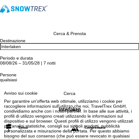
Cerca & Prenota
Destinazione
Periodo e durata
08/08/26 – 31/05/28 | 7 notti
Persone
qualsiasi
Avviso sui cookie
Cerca
Per garantire un'offerta web ottimale, utilizziamo i cookie per
raccogliere informazioni sull'utilizzo che noi, TravelTrex GmbH,
Interlaken
condividiamo anche con i nostri partner. In base alle sue attività, i
profili di utilizzo vengono creati utilizzando le informazioni sul
dispositivo e sul browser. Questi profili di utilizzo vengono utilizzati
per analisi statistiche, consigli sui singoli prodotti, pubblicità
Elenco
Comprensorio
personalizzata e misurazione della portata. Per questo abbiamo
bisogno del suo consenso (che può essere revocato in qualsiasi