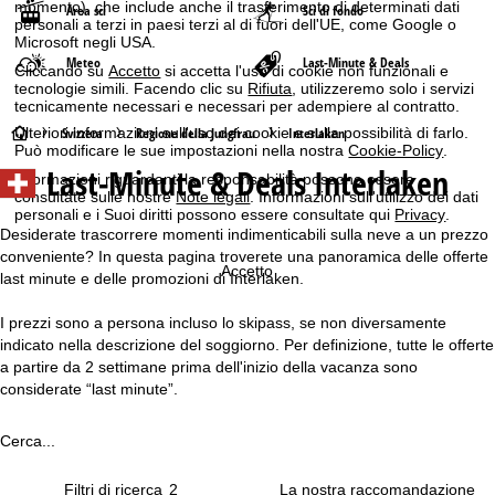
momento), che include anche il trasferimento di determinati dati
Area sci
Sci di fondo
personali a terzi in paesi terzi al di fuori dell'UE, come Google o
Microsoft negli USA.
Meteo
Last-Minute & Deals
Cliccando su
Accetto
si accetta l'uso di cookie non funzionali e
tecnologie simili. Facendo clic su
Rifiuta
, utilizzeremo solo i servizi
tecnicamente necessari e necessari per adempiere al contratto.
H
Svizzera
Regione della Jungfrau
Interlaken
Ulteriori informazioni sull'uso dei cookie e sulla possibilità di farlo.
Può modificare le sue impostazioni nella nostra
Cookie-Policy
.
Last-Minute & Deals Interlaken
o
Informazioni riguardanti la responsabilità possono essere
consultate sulle nostre
Note legali
. Informazioni sull'utilizzo dei dati
personali e i Suoi diritti possono essere consultate qui
Privacy
.
m
Desiderate trascorrere momenti indimenticabili sulla neve a un prezzo
conveniente? In questa pagina troverete una panoramica delle offerte
e
Accetto
last minute e delle promozioni di Interlaken.
p
I prezzi sono a persona incluso lo skipass, se non diversamente
indicato nella descrizione del soggiorno. Per definizione, tutte le offerte
a
a partire da 2 settimane prima dell'inizio della vacanza sono
considerate “last minute”.
g
Cerca...
e
Filtri di ricerca
2