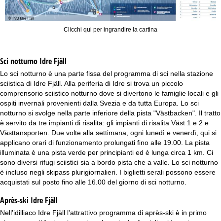
Clicchi qui per ingrandire la cartina
Sci notturno
Idre Fjäll
Lo sci notturno è una parte fissa del programma di sci nella stazione
sciistica di Idre Fjäll. Alla periferia di Idre si trova un piccolo
comprensorio sciistico notturno dove si divertono le famiglie locali e gli
ospiti invernali provenienti dalla Svezia e da tutta Europa. Lo sci
notturno si svolge nella parte inferiore della pista "Västbacken". Il tratto
è servito da tre impianti di risalita: gli impianti di risalita Väst 1 e 2 e
Västtansporten. Due volte alla settimana, ogni lunedì e venerdì, qui si
applicano orari di funzionamento prolungati fino alle 19.00. La pista
illuminata è una pista verde per principianti ed è lunga circa 1 km. Ci
sono diversi rifugi sciistici sia a bordo pista che a valle. Lo sci notturno
è incluso negli skipass plurigiornalieri. I biglietti serali possono essere
acquistati sul posto fino alle 16.00 del giorno di sci notturno.
Après-ski Idre Fjäll
Nell'idilliaco Idre Fjäll l'attrattivo programma di après-ski è in primo