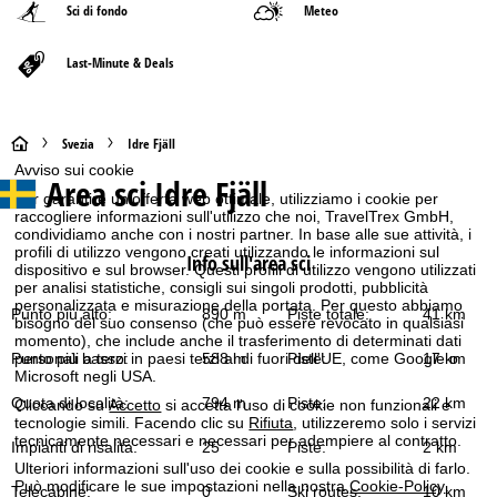
Sci di fondo
Meteo
Last-Minute & Deals
H
Svezia
Idre Fjäll
Avviso sui cookie
Area sci
Idre Fjäll
o
Per garantire un'offerta web ottimale, utilizziamo i cookie per
raccogliere informazioni sull'utilizzo che noi, TravelTrex GmbH,
m
condividiamo anche con i nostri partner. In base alle sue attività, i
profili di utilizzo vengono creati utilizzando le informazioni sul
Info sull'area sci
dispositivo e sul browser. Questi profili di utilizzo vengono utilizzati
e
per analisi statistiche, consigli sui singoli prodotti, pubblicità
personalizzata e misurazione della portata. Per questo abbiamo
Punto più alto:
890 m
Piste totale:
41 km
bisogno del suo consenso (che può essere revocato in qualsiasi
p
momento), che include anche il trasferimento di determinati dati
Punto più basso:
588 m
Piste:
17 km
personali a terzi in paesi terzi al di fuori dell'UE, come Google o
a
Microsoft negli USA.
Quota di località:
794 m
Piste:
22 km
Cliccando su
Accetto
si accetta l'uso di cookie non funzionali e
g
tecnologie simili. Facendo clic su
Rifiuta
, utilizzeremo solo i servizi
tecnicamente necessari e necessari per adempiere al contratto.
Impianti di risalita:
25
Piste:
2 km
e
Ulteriori informazioni sull'uso dei cookie e sulla possibilità di farlo.
Può modificare le sue impostazioni nella nostra
Cookie-Policy
.
Telecabine:
0
Ski routes:
10 km