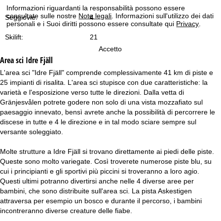
Informazioni riguardanti la responsabilità possono essere
consultate sulle nostre
Note legali
. Informazioni sull'utilizzo dei dati
Seggiovie:
4
personali e i Suoi diritti possono essere consultate qui
Privacy
.
Skilift:
21
Accetto
Area sci
Idre Fjäll
L'area sci "Idre Fjäll" comprende complessivamente 41 km di piste e
25 impianti di risalita. L'area sci stupisce con due caratteristiche: la
varietà e l'esposizione verso tutte le direzioni. Dalla vetta di
Gränjesvålen potrete godere non solo di una vista mozzafiato sul
paesaggio innevato, bensì avrete anche la possibilità di percorrere le
discese in tutte e 4 le direzione e in tal modo sciare sempre sul
versante soleggiato.
Molte strutture a Idre Fjäll si trovano direttamente ai piedi delle piste.
Queste sono molto variegate. Così troverete numerose piste blu, su
cui i principianti e gli sportivi più piccini si troveranno a loro agio.
Questi ultimi potranno divertirsi anche nelle 4 diverse aree per
bambini, che sono distribuite sull'area sci. La pista Askestigen
attraversa per esempio un bosco e durante il percorso, i bambini
incontreranno diverse creature delle fiabe.