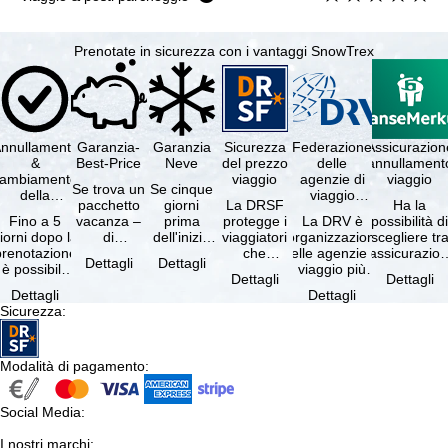
Prenotate in sicurezza con i vantaggi SnowTrex
nnullamento
Garanzia-
Garanzia
Sicurezza
Federazione
Assicurazion
&
Best-Price
Neve
del prezzo
delle
annullament
cambiamento
viaggio
agenzie di
viaggio
Se trova un
Se cinque
della
viaggio
pacchetto
giorni
La DRSF
Ha la
prenotazione
tedesche
Fino a 5
vacanza –
prima
protegge i
La DRV è
possibilità d
gratuiti
iorni dopo la
di
dell'inizio
viaggiatori
l'organizzazione
scegliere tr
prenotazione
disponibilità
del suo
che
delle agenzie di
l'assicurazio
Dettagli
Dettagli
è possibile
e servizi
soggiorno
prenotano
viaggio più
annullament
Dettagli
Dettagli
annullare
inclusi
(giorno di
un
grande in
viaggio
Dettagli
Dettagli
ratuitamente
uguali –
arrivo),
pacchetto
Germania.
(compresa 
Sicurezza
:
il …
presso …
per …
vacanze o
Criteri …
servizi di …
Modalità di pagamento
:
Social Media
:
I nostri marchi
: