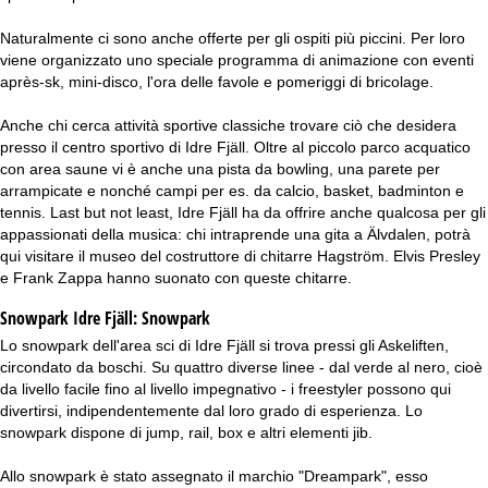
Naturalmente ci sono anche offerte per gli ospiti più piccini. Per loro
viene organizzato uno speciale programma di animazione con eventi
après-sk, mini-disco, l'ora delle favole e pomeriggi di bricolage.
Anche chi cerca attività sportive classiche trovare ciò che desidera
presso il centro sportivo di Idre Fjäll. Oltre al piccolo parco acquatico
con area saune vi è anche una pista da bowling, una parete per
arrampicate e nonché campi per es. da calcio, basket, badminton e
tennis. Last but not least, Idre Fjäll ha da offrire anche qualcosa per gli
appassionati della musica: chi intraprende una gita a Älvdalen, potrà
qui visitare il museo del costruttore di chitarre Hagström. Elvis Presley
e Frank Zappa hanno suonato con queste chitarre.
Snowpark Idre Fjäll:
Snowpark
Lo snowpark dell'area sci di Idre Fjäll si trova pressi gli Askeliften,
circondato da boschi. Su quattro diverse linee - dal verde al nero, cioè
da livello facile fino al livello impegnativo - i freestyler possono qui
divertirsi, indipendentemente dal loro grado di esperienza. Lo
snowpark dispone di jump, rail, box e altri elementi jib.
Allo snowpark è stato assegnato il marchio "Dreampark", esso