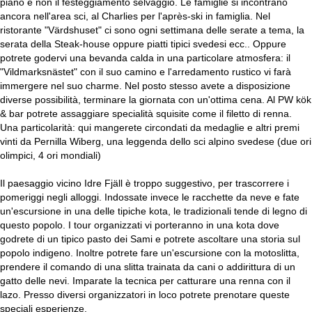
piano e non il festeggiamento selvaggio. Le famiglie si incontrano
ancora nell'area sci, al Charlies per l'après-ski in famiglia. Nel
ristorante "Värdshuset" ci sono ogni settimana delle serate a tema, la
serata della Steak-house oppure piatti tipici svedesi ecc.. Oppure
potrete godervi una bevanda calda in una particolare atmosfera: il
"Vildmarksnästet" con il suo camino e l'arredamento rustico vi farà
immergere nel suo charme. Nel posto stesso avete a disposizione
diverse possibilità, terminare la giornata con un'ottima cena. Al PW kök
& bar potrete assaggiare specialità squisite come il filetto di renna.
Una particolarità: qui mangerete circondati da medaglie e altri premi
vinti da Pernilla Wiberg, una leggenda dello sci alpino svedese (due ori
olimpici, 4 ori mondiali)
Il paesaggio vicino Idre Fjäll è troppo suggestivo, per trascorrere i
pomeriggi negli alloggi. Indossate invece le racchette da neve e fate
un'escursione in una delle tipiche kota, le tradizionali tende di legno di
questo popolo. I tour organizzati vi porteranno in una kota dove
godrete di un tipico pasto dei Sami e potrete ascoltare una storia sul
popolo indigeno. Inoltre potrete fare un'escursione con la motoslitta,
prendere il comando di una slitta trainata da cani o addirittura di un
gatto delle nevi. Imparate la tecnica per catturare una renna con il
lazo. Presso diversi organizzatori in loco potrete prenotare queste
speciali esperienze.