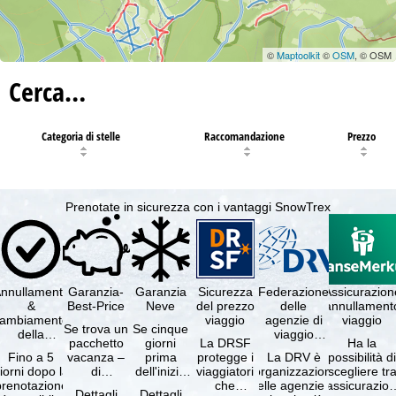
©
Maptoolkit
©
OSM
, © OSM
Cerca…
Categoria di stelle
Raccomandazione
Prezzo
Prenotate in sicurezza con i vantaggi SnowTrex
nnullamento
Garanzia-
Garanzia
Sicurezza
Federazione
Assicurazion
&
Best-Price
Neve
del prezzo
delle
annullament
cambiamento
viaggio
agenzie di
viaggio
Se trova un
Se cinque
della
viaggio
pacchetto
giorni
La DRSF
Ha la
prenotazione
tedesche
Fino a 5
vacanza –
prima
protegge i
La DRV è
possibilità d
gratuiti
iorni dopo la
di
dell'inizio
viaggiatori
l'organizzazione
scegliere tr
prenotazione
disponibilità
del suo
che
delle agenzie di
l'assicurazio
Dettagli
Dettagli