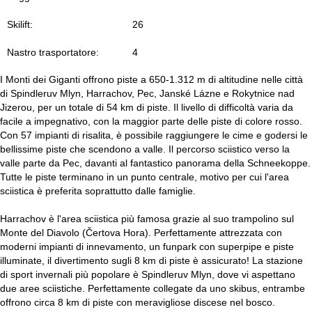
Skilift:
26
Nastro trasportatore:
4
I Monti dei Giganti offrono piste a 650-1.312 m di altitudine nelle città
di Spindleruv Mlyn, Harrachov, Pec, Janské Lázne e Rokytnice nad
Jizerou, per un totale di 54 km di piste. Il livello di difficoltà varia da
facile a impegnativo, con la maggior parte delle piste di colore rosso.
Con 57 impianti di risalita, è possibile raggiungere le cime e godersi le
bellissime piste che scendono a valle. Il percorso sciistico verso la
valle parte da Pec, davanti al fantastico panorama della Schneekoppe.
Tutte le piste terminano in un punto centrale, motivo per cui l'area
sciistica è preferita soprattutto dalle famiglie.
Harrachov è l'area sciistica più famosa grazie al suo trampolino sul
Monte del Diavolo (Čertova Hora). Perfettamente attrezzata con
moderni impianti di innevamento, un funpark con superpipe e piste
illuminate, il divertimento sugli 8 km di piste è assicurato! La stazione
di sport invernali più popolare è Spindleruv Mlyn, dove vi aspettano
due aree sciistiche. Perfettamente collegate da uno skibus, entrambe
offrono circa 8 km di piste con meravigliose discese nel bosco.