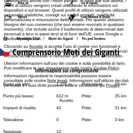
condividiamo anche con i nostri partner. In base alle sue attività, i
Area sci
Sci di fondo
profili di utilizzo vengono creati utilizzando le informazioni sul
dispositivo e sul browser. Questi profili di utilizzo vengono utilizzati
per analisi statistiche, consigli sui singoli prodotti, pubblicità
Meteo
Last-Minute & Deals
personalizzata e misurazione della portata. Per questo abbiamo
bisogno del suo consenso (che può essere revocato in qualsiasi
momento), che include anche il trasferimento di determinati dati
personali a terzi in paesi terzi al di fuori dell'UE, come Google o
H
Repubblica Ceca
Monti dei Giganti
Pec pod Snezkou
Microsoft negli USA.
Cliccando su
Accetto
si accetta l'uso di cookie non funzionali e
Comprensorio Moti dei Giganti
o
tecnologie simili. Facendo clic su
Rifiuta
, utilizzeremo solo i servizi
tecnicamente necessari e necessari per adempiere al contratto.
m
Ulteriori informazioni sull'uso dei cookie e sulla possibilità di farlo.
Può modificare le sue impostazioni nella nostra
Cookie-Policy
.
Informazioni sul comprensorio
e
Informazioni riguardanti la responsabilità possono essere
consultate sulle nostre
Note legali
. Informazioni sull'utilizzo dei dati
Punto più alto:
1.235 m
Piste totale:
59 km
personali e i Suoi diritti possono essere consultate qui
Privacy
.
p
Punto più basso:
612 m
Piste:
25 km
a
Accetto
Impianti di risalita:
42
Piste:
31 km
g
Telecabine:
0
Piste:
3 km
e
Seggiovie:
12