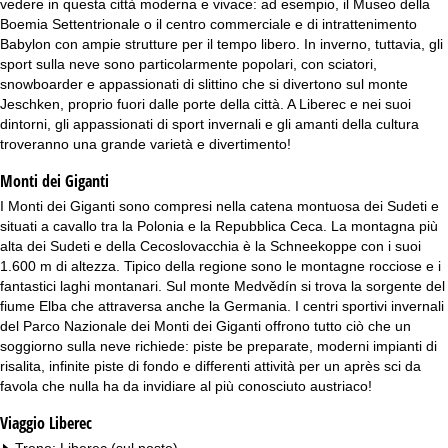
vedere in questa città moderna e vivace: ad esempio, il Museo della
Boemia Settentrionale o il centro commerciale e di intrattenimento
Babylon con ampie strutture per il tempo libero. In inverno, tuttavia, gli
sport sulla neve sono particolarmente popolari, con sciatori,
snowboarder e appassionati di slittino che si divertono sul monte
Jeschken, proprio fuori dalle porte della città. A Liberec e nei suoi
dintorni, gli appassionati di sport invernali e gli amanti della cultura
troveranno una grande varietà e divertimento!
Monti dei Giganti
I Monti dei Giganti sono compresi nella catena montuosa dei Sudeti e
situati a cavallo tra la Polonia e la Repubblica Ceca. La montagna più
alta dei Sudeti e della Cecoslovacchia è la Schneekoppe con i suoi
1.600 m di altezza. Tipico della regione sono le montagne rocciose e i
fantastici laghi montanari. Sul monte Medvědín si trova la sorgente del
fiume Elba che attraversa anche la Germania. I centri sportivi invernali
del Parco Nazionale dei Monti dei Giganti offrono tutto ciò che un
soggiorno sulla neve richiede: piste be preparate, moderni impianti di
risalita, infinite piste di fondo e differenti attività per un après sci da
favola che nulla ha da invidiare al più conosciuto austriaco!
Viaggio Liberec
Treno: Liberec (sul posto)