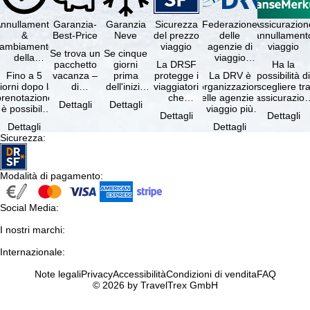
nnullamento
Garanzia-
Garanzia
Sicurezza
Federazione
Assicurazion
&
Best-Price
Neve
del prezzo
delle
annullament
cambiamento
viaggio
agenzie di
viaggio
Se trova un
Se cinque
della
viaggio
pacchetto
giorni
La DRSF
Ha la
prenotazione
tedesche
Fino a 5
vacanza –
prima
protegge i
La DRV è
possibilità d
gratuiti
iorni dopo la
di
dell'inizio
viaggiatori
l'organizzazione
scegliere tr
prenotazione
disponibilità
del suo
che
delle agenzie di
l'assicurazio
Dettagli
Dettagli
è possibile
e servizi
soggiorno
prenotano
viaggio più
annullament
Dettagli
Dettagli
annullare
inclusi
(giorno di
un
grande in
viaggio
Dettagli
Dettagli
ratuitamente
uguali –
arrivo),
pacchetto
Germania.
(compresa 
Sicurezza
:
il …
presso …
per …
vacanze o
Criteri …
servizi di …
Modalità di pagamento
:
Social Media
:
I nostri marchi
:
Internazionale
:
Note legali
Privacy
Accessibilità
Condizioni di vendita
FAQ
© 2026 by TravelTrex GmbH