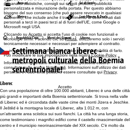
Area sci
Sci di fondo
per analisi statistiche, consigli sui singoli prodotti, pubblicità
personalizzata e misurazione della portata. Per questo abbiamo
bisogno del suo consenso (che può essere revocato in qualsiasi
Meteo
Last-Minute & Deals
momento), che include anche il trasferimento di determinati dati
personali a terzi in paesi terzi al di fuori dell'UE, come Google o
Microsoft negli USA.
Cliccando su
Accetto
si accetta l'uso di cookie non funzionali e
H
Repubblica Ceca
Monti dei Giganti
Liberec
tecnologie simili. Facendo clic su
Rifiuta
, utilizzeremo solo i servizi
tecnicamente necessari e necessari per adempiere al contratto.
Settimana bianca
Liberec -
o
Ulteriori informazioni sull'uso dei cookie e sulla possibilità di farlo.
Può modificare le sue impostazioni nella nostra
Cookie-Policy
.
metropoli culturale della Boemia
m
Informazioni riguardanti la responsabilità possono essere
settentrionale!
consultate sulle nostre
Note legali
. Informazioni sull'utilizzo dei dati
personali e i Suoi diritti possono essere consultate qui
Privacy
.
e
Liberec
p
Accetto
Con una popolazione di oltre 100.000 abitanti, Liberec è una delle città
più grandi e importanti della Boemia settentrionale. Si trova nella valle
a
di Liberec ed è circondata dalle vaste cime dei monti Jizera e Jeschke.
Il Ještěd è la montagna locale di Liberec, alta 1.012 m, con
g
un'attraente area sciistica sui suoi fianchi. La città ha una lunga storia,
come testimoniano i magnifici edifici come il castello rinascimentale del
e
centro e il municipio neorinascimentale del XIX secolo. C'è molto da