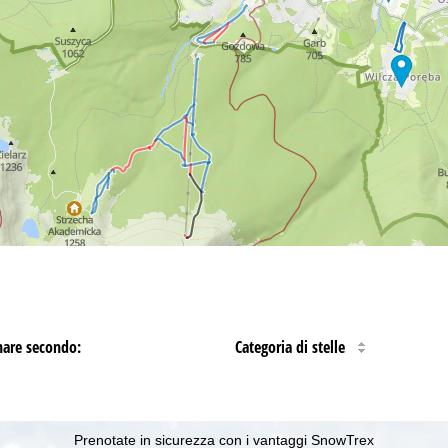
nare secondo:
Categoria di stelle
Prenotate in sicurezza con i vantaggi SnowTrex