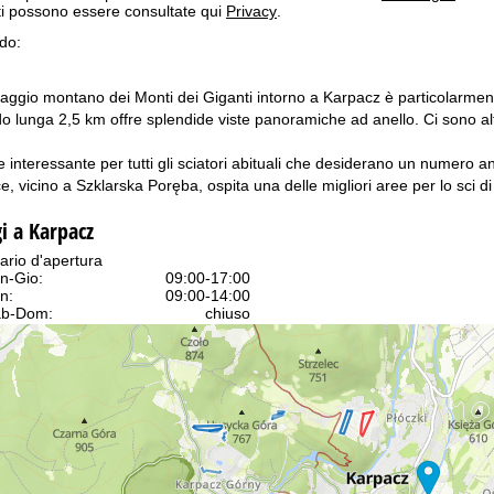
itti possono essere consultate qui
Privacy
.
ndo:
saggio montano dei Monti dei Giganti intorno a Karpacz è particolarment
do lunga 2,5 km offre splendide viste panoramiche ad anello. Ci sono al
 interessante per tutti gli sciatori abituali che desiderano un numero a
e, vicino a Szklarska Poręba, ospita una delle migliori aree per lo sci d
gi a Karpacz
ario d'apertura
n-Gio:
09:00-17:00
n:
09:00-14:00
b-Dom:
chiuso
Consulenza
ntattaci