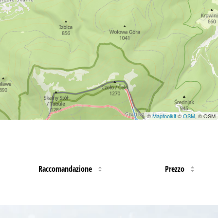
©
Maptoolkit
©
OSM
, © OSM
Raccomandazione
Prezzo