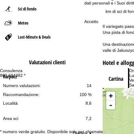
dati personali e i Suoi dir
Sci di fondo
p
km di sci di fo
Accetto
Meteo
a
Il variegato pae
Una pista di fon
g
Last-Minute & Deals
Una destinazione
e
valle di Jakuszyc
Hotel e allog
Valutazioni clienti
Consulenza
Or
800 684382 *
Lu
Karpacz
Cartina
Ve
Sa
Numero valutazioni:
14
+
Raccomandazione:
100 %
-
Località
8,6
Area sci
7,2
Co
* numero verde gratuito. Disponibile solo per chiamate dall’Italia
Dettagli