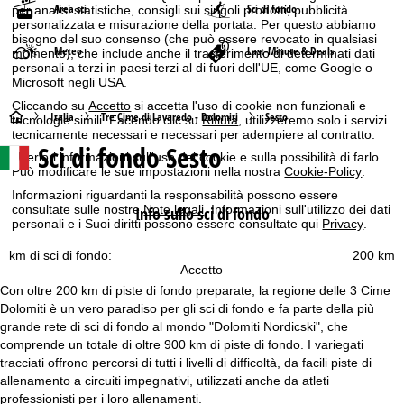
Area sci
Sci di fondo
per analisi statistiche, consigli sui singoli prodotti, pubblicità
personalizzata e misurazione della portata. Per questo abbiamo
bisogno del suo consenso (che può essere revocato in qualsiasi
Meteo
Last-Minute & Deals
momento), che include anche il trasferimento di determinati dati
personali a terzi in paesi terzi al di fuori dell'UE, come Google o
Microsoft negli USA.
Cliccando su
Accetto
si accetta l'uso di cookie non funzionali e
H
Italia
Tre Cime di Lavaredo - Dolomiti
Sesto
tecnologie simili. Facendo clic su
Rifiuta
, utilizzeremo solo i servizi
tecnicamente necessari e necessari per adempiere al contratto.
Sci di fondo Sesto
o
Ulteriori informazioni sull'uso dei cookie e sulla possibilità di farlo.
Può modificare le sue impostazioni nella nostra
Cookie-Policy
.
m
Informazioni riguardanti la responsabilità possono essere
consultate sulle nostre
Note legali
. Informazioni sull'utilizzo dei dati
Info sullo sci di fondo
personali e i Suoi diritti possono essere consultate qui
Privacy
.
e
km di sci di fondo:
200 km
p
Accetto
Con oltre 200 km di piste di fondo preparate, la regione delle 3 Cime
a
Dolomiti è un vero paradiso per gli sci di fondo e fa parte della più
grande rete di sci di fondo al mondo "Dolomiti Nordicski", che
g
comprende un totale di oltre 900 km di piste di fondo. I variegati
tracciati offrono percorsi di tutti i livelli di difficoltà, da facili piste di
e
allenamento a circuiti impegnativi, utilizzati anche da atleti
professionisti per i loro allenamenti.