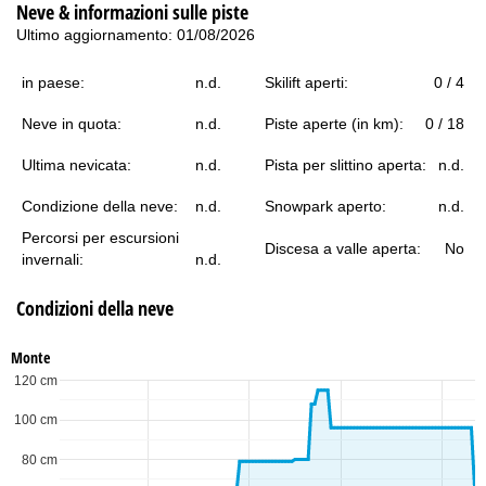
Neve & informazioni sulle piste
Ultimo aggiornamento: 01/08/2026
in paese:
n.d.
Skilift aperti:
0 / 4
Neve in quota:
n.d.
Piste aperte (in km):
0 / 18
Ultima nevicata:
n.d.
Pista per slittino aperta:
n.d.
Condizione della neve:
n.d.
Snowpark aperto:
n.d.
Percorsi per escursioni
Discesa a valle aperta:
No
invernali:
n.d.
Condizioni della neve
Monte
120 cm
100 cm
80 cm