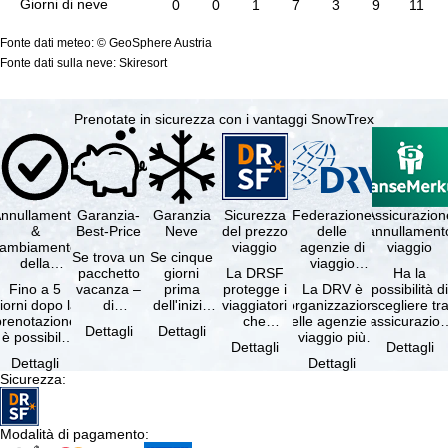
Giorni di neve
0
0
1
7
3
9
11
Fonte dati meteo: © GeoSphere Austria
Fonte dati sulla neve: Skiresort
Prenotate in sicurezza con i vantaggi SnowTrex
nnullamento
Garanzia-
Garanzia
Sicurezza
Federazione
Assicurazion
&
Best-Price
Neve
del prezzo
delle
annullament
cambiamento
viaggio
agenzie di
viaggio
Se trova un
Se cinque
della
viaggio
pacchetto
giorni
La DRSF
Ha la
prenotazione
tedesche
Fino a 5
vacanza –
prima
protegge i
La DRV è
possibilità d
gratuiti
iorni dopo la
di
dell'inizio
viaggiatori
l'organizzazione
scegliere tr
prenotazione
disponibilità
del suo
che
delle agenzie di
l'assicurazio
Dettagli
Dettagli
è possibile
e servizi
soggiorno
prenotano
viaggio più
annullament
Dettagli
Dettagli
annullare
inclusi
(giorno di
un
grande in
viaggio
Dettagli
Dettagli
ratuitamente
uguali –
arrivo),
pacchetto
Germania.
(compresa 
Sicurezza
:
il …
presso …
per …
vacanze o
Criteri …
servizi di …
Modalità di pagamento
: