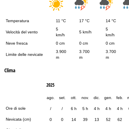
Temperatura
11 °C
17 °C
14 °C
5
5
Velocità del vento
5 km/h
km/h
km/h
Neve fresca
0 cm
0 cm
0 cm
3.900
3.700
3.700
Limite delle nevicate
m
m
m
Clima
2025
ago.
set.
ott.
nov.
dic.
gen.
feb.
Ore di sole
/
/
6 h
5 h
4 h
4 h
4 h
Nevicata (cm)
0
0
14
39
13
52
62