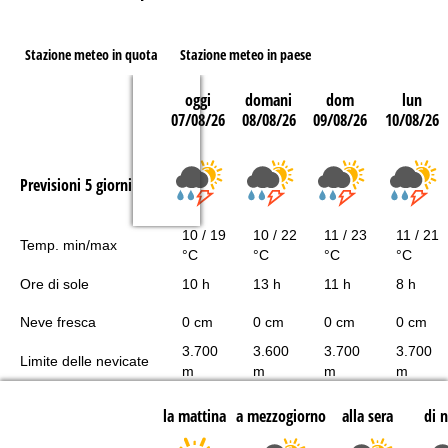
Stazione meteo in quota
Stazione meteo in paese
oggi
domani
dom
lun
07/08/26
08/08/26
09/08/26
10/08/26
Previsioni 5 giorni
10 / 19
10 / 22
11 / 23
11 / 21
Temp. min/max
°C
°C
°C
°C
Ore di sole
10 h
13 h
11 h
8 h
Neve fresca
0 cm
0 cm
0 cm
0 cm
3.700
3.600
3.700
3.700
Limite delle nevicate
m
m
m
m
la mattina
a mezzogiorno
alla sera
di 