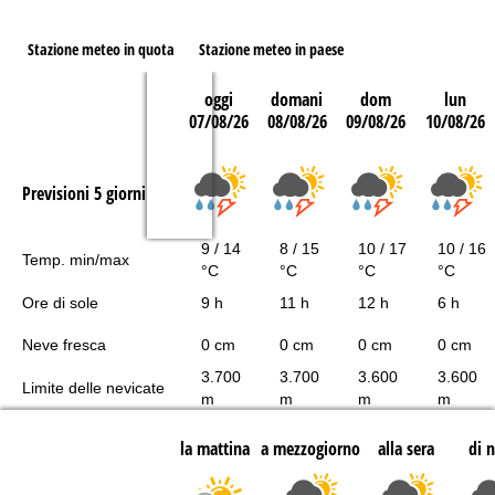
Stazione meteo in quota
Stazione meteo in paese
oggi
domani
dom
lun
07/08/26
08/08/26
09/08/26
10/08/26
Previsioni 5 giorni
9 / 14
8 / 15
10 / 17
10 / 16
Temp. min/max
°C
°C
°C
°C
Ore di sole
9 h
11 h
12 h
6 h
Neve fresca
0 cm
0 cm
0 cm
0 cm
3.700
3.700
3.600
3.600
Limite delle nevicate
m
m
m
m
la mattina
a mezzogiorno
alla sera
di 