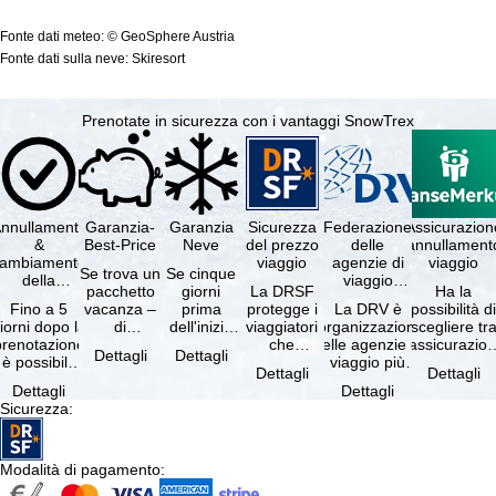
Fonte dati meteo: © GeoSphere Austria
Fonte dati sulla neve: Skiresort
Prenotate in sicurezza con i vantaggi SnowTrex
nnullamento
Garanzia-
Garanzia
Sicurezza
Federazione
Assicurazion
&
Best-Price
Neve
del prezzo
delle
annullament
cambiamento
viaggio
agenzie di
viaggio
Se trova un
Se cinque
della
viaggio
pacchetto
giorni
La DRSF
Ha la
prenotazione
tedesche
Fino a 5
vacanza –
prima
protegge i
La DRV è
possibilità d
gratuiti
iorni dopo la
di
dell'inizio
viaggiatori
l'organizzazione
scegliere tr
prenotazione
disponibilità
del suo
che
delle agenzie di
l'assicurazio
Dettagli
Dettagli
è possibile
e servizi
soggiorno
prenotano
viaggio più
annullament
Dettagli
Dettagli
annullare
inclusi
(giorno di
un
grande in
viaggio
Dettagli
Dettagli
ratuitamente
uguali –
arrivo),
pacchetto
Germania.
(compresa 
Sicurezza
:
il …
presso …
per …
vacanze o
Criteri …
servizi di …
Modalità di pagamento
: