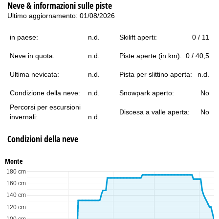
Neve & informazioni sulle piste
Ultimo aggiornamento: 01/08/2026
in paese:
n.d.
Skilift aperti:
0 / 11
Neve in quota:
n.d.
Piste aperte (in km):
0 / 40,5
Ultima nevicata:
n.d.
Pista per slittino aperta:
n.d.
Condizione della neve:
n.d.
Snowpark aperto:
No
Percorsi per escursioni
Discesa a valle aperta:
No
invernali:
n.d.
Condizioni della neve
Monte
180 cm
160 cm
140 cm
120 cm
100 cm