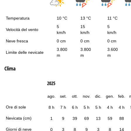
Temperatura
10 °C
13 °C
11 °C
5
15
5
Velocità del vento
km/h
km/h
km/h
Neve fresca
0 cm
0 cm
0 cm
3.800
3.800
3.600
Limite delle nevicate
m
m
m
Clima
2025
ago.
set.
ott.
nov.
dic.
gen.
feb.
Ore di sole
8 h
7 h
6 h
5 h
5 h
4 h
4 h
Nevicata (cm)
1
9
39
69
13
59
88
Giorni di neve
0
3
8
9
3
8
14