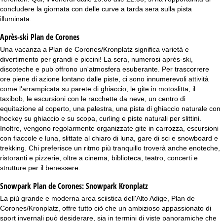
concludere la giornata con delle curve a tarda sera sulla pista
illuminata.
Après-ski Plan de Corones
Una vacanza a Plan de Corones/Kronplatz significa varietà e
divertimento per grandi e piccini! La sera, numerosi après-ski,
discoteche e pub offrono un'atmosfera esuberante. Per trascorrere
ore piene di azione lontano dalle piste, ci sono innumerevoli attività
come l'arrampicata su parete di ghiaccio, le gite in motoslitta, il
taxibob, le escursioni con le racchette da neve, un centro di
equitazione al coperto, una palestra, una pista di ghiaccio naturale con
hockey su ghiaccio e su scopa, curling e piste naturali per slittini.
Inoltre, vengono regolarmente organizzate gite in carrozza, escursioni
con fiaccole e luna, slittate al chiaro di luna, gare di sci e snowboard e
trekking. Chi preferisce un ritmo più tranquillo troverà anche enoteche,
ristoranti e pizzerie, oltre a cinema, biblioteca, teatro, concerti e
strutture per il benessere.
Snowpark Plan de Corones:
Snowpark Kronplatz
La più grande e moderna area sciistica dell'Alto Adige, Plan de
Corones/Kronplatz, offre tutto ciò che un ambizioso appassionato di
sport invernali può desiderare, sia in termini di viste panoramiche che