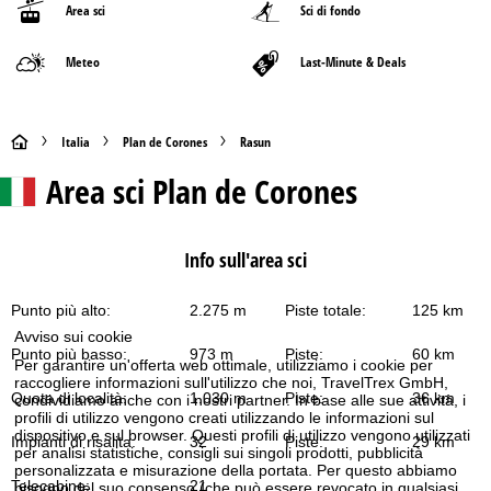
Area sci
Sci di fondo
Meteo
Last-Minute & Deals
H
Italia
Plan de Corones
Rasun
Area sci
Plan de Corones
o
m
Info sull'area sci
e
Punto più alto:
2.275 m
Piste totale:
125 km
p
Avviso sui cookie
Punto più basso:
973 m
Piste:
60 km
Per garantire un'offerta web ottimale, utilizziamo i cookie per
a
raccogliere informazioni sull'utilizzo che noi, TravelTrex GmbH,
Quota di località:
1.030 m
Piste:
36 km
condividiamo anche con i nostri partner. In base alle sue attività, i
g
profili di utilizzo vengono creati utilizzando le informazioni sul
dispositivo e sul browser. Questi profili di utilizzo vengono utilizzati
Impianti di risalita:
32
Piste:
29 km
per analisi statistiche, consigli sui singoli prodotti, pubblicità
e
personalizzata e misurazione della portata. Per questo abbiamo
Telecabine:
21
bisogno del suo consenso (che può essere revocato in qualsiasi