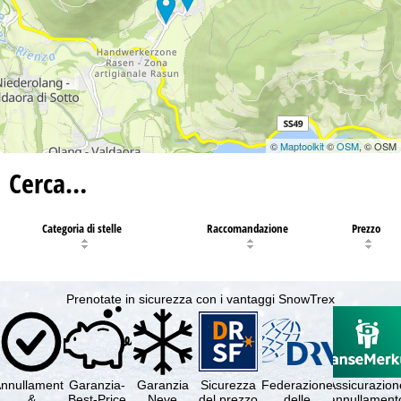
©
Maptoolkit
©
OSM
, © OSM
Cerca…
Categoria di stelle
Raccomandazione
Prezzo
Prenotate in sicurezza con i vantaggi SnowTrex
nnullamento
Garanzia-
Garanzia
Sicurezza
Federazione
Assicurazion
&
Best-Price
Neve
del prezzo
delle
annullament