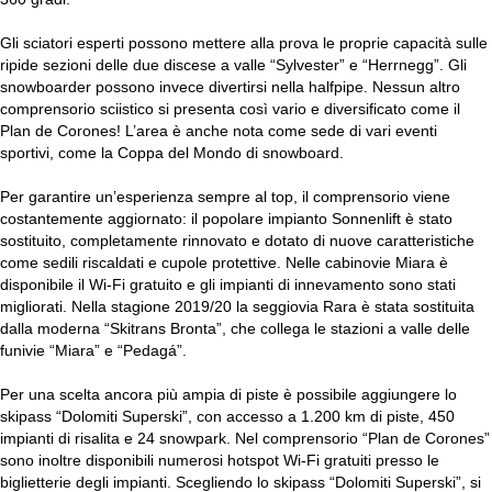
Gli sciatori esperti possono mettere alla prova le proprie capacità sulle
ripide sezioni delle due discese a valle “Sylvester” e “Herrnegg”. Gli
snowboarder possono invece divertirsi nella halfpipe. Nessun altro
comprensorio sciistico si presenta così vario e diversificato come il
Plan de Corones! L’area è anche nota come sede di vari eventi
sportivi, come la Coppa del Mondo di snowboard.
Per garantire un’esperienza sempre al top, il comprensorio viene
costantemente aggiornato: il popolare impianto Sonnenlift è stato
sostituito, completamente rinnovato e dotato di nuove caratteristiche
come sedili riscaldati e cupole protettive. Nelle cabinovie Miara è
disponibile il Wi-Fi gratuito e gli impianti di innevamento sono stati
migliorati. Nella stagione 2019/20 la seggiovia Rara è stata sostituita
dalla moderna “Skitrans Bronta”, che collega le stazioni a valle delle
funivie “Miara” e “Pedagá”.
Per una scelta ancora più ampia di piste è possibile aggiungere lo
skipass “Dolomiti Superski”, con accesso a 1.200 km di piste, 450
impianti di risalita e 24 snowpark. Nel comprensorio “Plan de Corones”
sono inoltre disponibili numerosi hotspot Wi-Fi gratuiti presso le
biglietterie degli impianti. Scegliendo lo skipass “Dolomiti Superski”, si