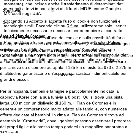
momento), che include anche il trasferimento di determinati dati
personali a terzi in paesi terzi al di fuori dell'UE, come Google o
Seggiovie:
5
Microsoft negli USA.
Cliccando su
Accetto
si accetta l'uso di cookie non funzionali e
Skilift:
6
tecnologie simili. Facendo clic su
Rifiuta
, utilizzeremo solo i servizi
tecnicamente necessari e necessari per adempiere al contratto.
Area sci
Plan de Corones
Ulteriori informazioni sull'uso dei cookie e sulla possibilità di farlo.
Può modificare le sue impostazioni nella nostra
Cookie-Policy
.
Il comprensorio sciistico del Plan de Corones (2.275 m), la montagna
sciistica n. 1 dell’Alto Adige, con lo skipass “Kronplatz/Plan de
Informazioni riguardanti la responsabilità possono essere
consultate sulle nostre
Note legali
. Informazioni sull'utilizzo dei dati
Corones” offre molto più di un semplice divertimento sulle piste. Grazie
personali e i Suoi diritti possono essere consultate qui
Privacy
.
ai numerosi impianti di innevamento artificiale, è considerato sicuro
per la neve da dicembre ad aprile. I 125 km di piste tra 973 e 2.275 m
di altitudine garantiscono un’esperienza sciistica indimenticabile per
Accetto
grandi e piccoli.
Per principianti, bambini e famiglie è particolarmente indicata la
cabinovia Korer con la sua funivia a 8 posti. Qui si trova una pista
larga 100 m con un dislivello di 160 m. Il Plan de Corones è in
generale un comprensorio molto adatto alle famiglie, con numerose
offerte dedicate ai bambini. In cima al Plan de Corones si trova ad
esempio la “Croniworld”, dove i genitori possono osservare i progressi
dei propri figli e allo stesso tempo godersi un magnifico panorama a
360 gradi.